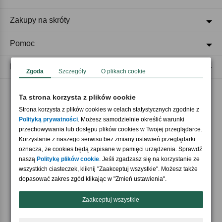
Zakupy na skróty
Pomoc
Regulaminy
Zgoda
Szczegóły
O plikach cookie
Ta strona korzysta z plików cookie
Akceptujemy płatności
Strona korzysta z plików cookies w celach statystycznych zgodnie z
Polityką prywatności
. Możesz samodzielnie określić warunki
przechowywania lub dostępu plików cookies w Twojej przeglądarce.
Korzystanie z naszego serwisu bez zmiany ustawień przeglądarki
oznacza, że cookies będą zapisane w pamięci urządzenia. Sprawdź
naszą
Politykę plików cookie
. Jeśli zgadzasz się na korzystanie ze
wszystkich ciasteczek, kliknij "Zaakceptuj wszystkie". Możesz także
Nasi partnerzy
dopasować zakres zgód klikając w "Zmień ustawienia".
Zaakceptuj wszystkie