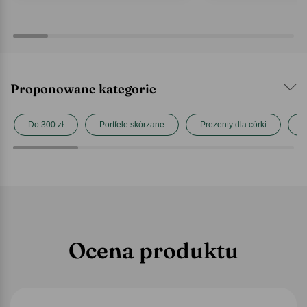
Proponowane kategorie
Do 300 zł
Portfele skórzane
Prezenty dla córki
P
Ocena produktu