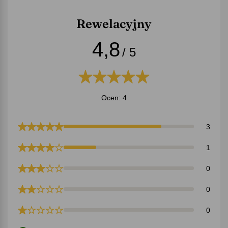
Rewelacyjny
4,8
/ 5
Ocen: 4
3
1
0
0
0