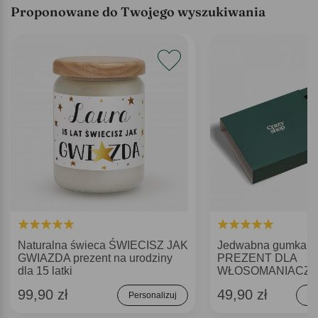
Proponowane do Twojego wyszukiwania
Naturalna świeca ŚWIECISZ JAK
Jedwabna gumka d
GWIAZDA prezent na urodziny
PREZENT DLA
dla 15 latki
WŁOSOMANIACZK
99,90 zł
49,90 zł
Personalizuj
Do