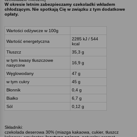
W okresie letnim zabezpieczamy czekoladki wkładem
chłodzącym. Nie spotkają Cię w związku z tym dodatkowe
opłaty.
Wartości odżywcze w 100g
2285 kJ / 544
Wartość energetyczna
kcal
Tłuszcz
35,3 g
w tym kwasy tłuszczowe
16,9 g
nasycone
Węglowodany
47 g
w tym cukry
45 g
Błonnik
0,4 g
Białko
6,7 g
Sól
0,12 g
Składniki:
czekolada deserowa 30% (miazga kakaowa, cukier, tłuszcz