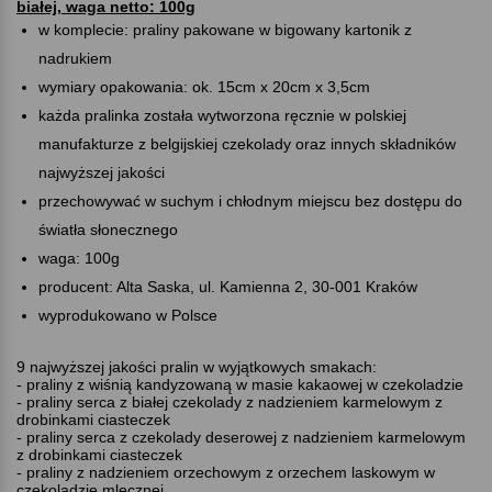
białej, waga netto: 100g
w komplecie: praliny pakowane w bigowany kartonik z
nadrukiem
wymiary opakowania: ok. 15cm x 20cm x 3,5cm
każda pralinka została wytworzona ręcznie w polskiej
manufakturze z belgijskiej czekolady oraz innych składników
najwyższej jakości
przechowywać w suchym i chłodnym miejscu bez dostępu do
światła słonecznego
waga: 100g
producent: Alta Saska, ul. Kamienna 2, 30-001 Kraków
wyprodukowano w Polsce
9 najwyższej jakości pralin w wyjątkowych smakach:
- praliny z wiśnią kandyzowaną w masie kakaowej w czekoladzie
- praliny serca z białej czekolady z nadzieniem karmelowym z
drobinkami ciasteczek
- praliny serca z czekolady deserowej z nadzieniem karmelowym
z drobinkami ciasteczek
- praliny z nadzieniem orzechowym z orzechem laskowym w
czekoladzie mlecznej