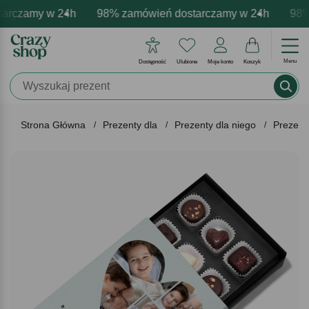
rczamy w 24h
owa personalizacja produktów
wne emocje - zawsze udane prezenty
98% zamówień dostarczamy w 24h
Profesjonalna i darmowa per
Prezentujemy pozyty
98% 
Menu
Dostępność
Ulubione
Moje konto
Koszyk
Strona Główna
Prezenty dla
Prezenty dla niego
Prezent