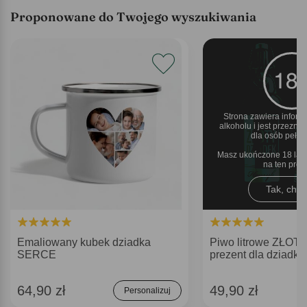
Proponowane do Twojego wyszukiwania
Strona zawiera inform
alkoholu i jest przezn
dla osób pełnol
Masz ukończone 18 lat 
na ten pro
Tak, chęt
Emaliowany kubek dziadka
Piwo litrowe ZŁO
SERCE
prezent dla dziadka
64,90 zł
49,90 zł
Personalizuj