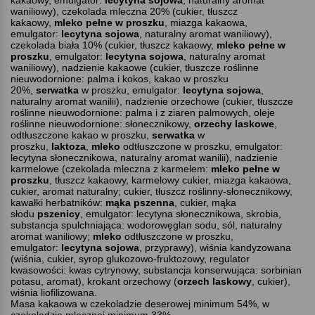
kakaowy, emulgator:
lecytyna sojowa
, naturalny aromat
waniliowy), czekolada mleczna 20% (cukier, tłuszcz
kakaowy,
mleko pełne w proszku
, miazga kakaowa,
emulgator:
lecytyna sojowa
, naturalny aromat waniliowy),
czekolada biała 10% (cukier, tłuszcz kakaowy,
mleko pełne w
proszku
, emulgator:
lecytyna sojowa
, naturalny aromat
waniliowy), nadzienie kakaowe (cukier, tłuszcze roślinne
nieuwodornione: palma i kokos, kakao w proszku
20%,
serwatka
w proszku, emulgator:
lecytyna sojowa
,
naturalny aromat wanilii), nadzienie orzechowe (cukier, tłuszcze
roślinne nieuwodornione: palma i z ziaren palmowych, oleje
roślinne nieuwodornione: słonecznikowy,
orzechy laskowe
,
odtłuszczone kakao w proszku,
serwatka
w
proszku,
laktoza
,
mleko
odtłuszczone w proszku, emulgator:
lecytyna słonecznikowa, naturalny aromat wanilii), nadzienie
karmelowe (czekolada mleczna z karmelem:
mleko pełne w
proszku
, tłuszcz kakaowy, karmelowy cukier, miazga kakaowa,
cukier, aromat naturalny; cukier, tłuszcz roślinny-słonecznikowy,
kawałki herbatników:
mąka pszenna
, cukier, mąka
słodu
pszenicy
, emulgator: lecytyna
słonecznikowa, skrobia,
substancja spulchniająca: wodorowęglan sodu, sól, naturalny
aromat waniliowy;
mleko
odtłuszczone w proszku,
emulgator:
lecytyna sojowa
, przyprawy), wiśnia kandyzowana
(wiśnia, cukier, syrop glukozowo-fruktozowy, regulator
kwasowości: kwas cytrynowy, substancja konserwująca: sorbinian
potasu, aromat), krokant orzechowy (
orzech laskowy
, cukier),
wiśnia liofilizowana.
Masa kakaowa w czekoladzie deserowej minimum 54%, w