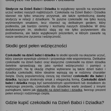
Słodycze na Dzień Babci i Dziadka
to wyjątkowy sposób na wyrażenie
uczuć wobec naszych najbliższych. Czekolada na Dzień Babci i Dziadka
stanowi nie tylko smaczny przysmak, ale także symboliczną dawkę
słodyczy w relacji z dziadkami. Te pyszne czekoladki nie tylko kuszą
wyśmienitym smakiem, lecz również są delikatnym gestem, który
podkreśla, jak bardzo cenimy i kochamy naszych dziadków. W dniu
dedykowanym im, słodkości stają się nie tylko pożywieniem dla
podniebienia, ale także wyjątkowym prezentem, w którym zawarte są
nasze serdeczne życzenia i wdzięczność.
Słodki gest pełen wdzięczności
Czekoladki na dzień babci i dziadka
to słodki sposób na okazanie uczuć,
który zawsze wywołuje uśmiech i przywołuje miłe wspomnienia. Delikatne
czekoladki na dzień babci oraz klasyczne czekoladki na dzien dziadka
świetnie sprawdzają się jako symbol wdzięczności i pamięci o
najbliższych. Na tę okazję chętnie wybierane są także dzień babci i
dziadka czekoladki, które idealnie wpisują się w rodzinny charakter
święta. Dużą popularnością cieszą się również
czekoladki dla babci i
dziadka
, łączące doskonały smak z elegancką formą.
Czekoladki dzień
babci i dziadka
mogą być samodzielnym upominkiem lub dodatkiem do
większego prezentu, czekoladki dla dziadków warto zestawić z innymi
pamiątkami, takimi jak
statuetki na dzień babci i dziadka
, tworząc prezent
pełen emocji i rodzinnego ciepła.
Gdzie kupić czekoladki na Dzień Babci i Dziadka