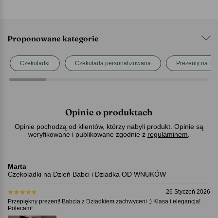
Proponowane kategorie
Czekoladki
Czekolada personalizowana
Prezenty na Dzi
Opinie o produktach
Opinie pochodzą od klientów, którzy nabyli produkt. Opinie są
weryfikowane i publikowane zgodnie z
regulaminem
.
Marta
Czekoladki na Dzień Babci i Dziadka OD WNUKÓW
26 Styczeń 2026
Przepiękny prezent! Babcia z Dziadkiem zachwyceni ;) Klasa i elegancja!
Polecam!