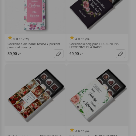
5.0 / 5
4.9 / 5
(176)
(59)
Czekolada dla babci KWIATY prezent
Czekoladki belgijskie PREZENT NA
personalizowany
URODZINY DLA BABCI
39,90 zł
69,90 zł
4.9 / 5
(80)