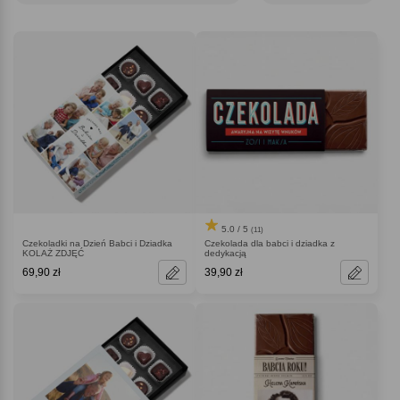
5.0 / 5
(11)
Czekoladki na Dzień Babci i Dziadka
Czekolada dla babci i dziadka z
KOLAŻ ZDJĘĆ
dedykacją
69,90 zł
39,90 zł