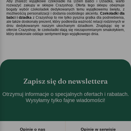
Aby znaleźć wyjątkowe czekoladki na Dzień Babci i Dziadka, warto
rozważyć zakupy w sklepie Crazyshop. Oferta tego sklepu obejmuje
bogaty wybór czekoladek dedykowanych temu wyjątkowemu świętu, z
możliwością personalizacji i dodania osobistego akcentu.
Czekoladki dla
babci i dziadka
z Crazyshop to nie tylko pyszna gratka dla podniebienia,
ale także doskonały prezent, który podkreśla ważność relacji rodzinnych w
dniu dedykowanym naszym ukochanym dziadkom. Znajdując się w
ofercie Crazyshop, te czekoladki stają się niezapomnianym smakołykiem,
który doskonale oddaje sentyment tego wyjątkowego dnia.
Zapisz się do newslettera
Otrzymuj informacje o specjalnych ofertach i rabatach.
Wysyłamy tylko fajne wiadomości!
Opinie o nas
Opinie w serwisie