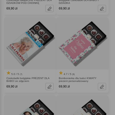
Czekoladki świąteczne PREZENT DLA
Belgijskie czekoladki DLA BABCI I
DZIADKÓW POD CHOINKĘ
DZIADKA
69,90 zł
69,90 zł
5.0 / 5
4.7 / 5
(7)
(9)
Czekoladki belgijskie PREZENT DLA
Bombonierka dla babci KWIATY
BABCI ze zdjęciem
prezent personalizowany
69,90 zł
69,90 zł