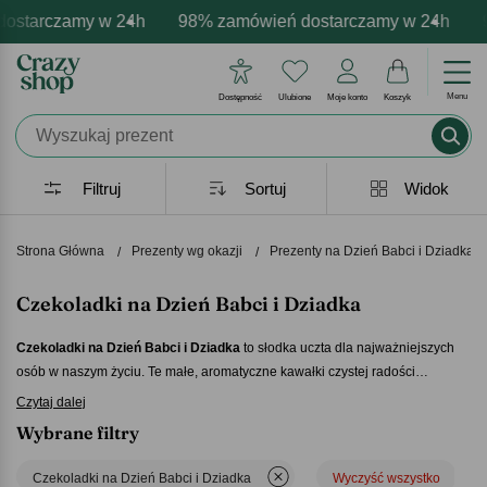
starczamy w 24h
armowa personalizacja produktów
tywne emocje - zawsze udane prezenty
98% zamówień dostarczamy w 24h
Profesjonalna i darmowa 
Prezentujemy pozy
98
Menu
Dostępność
Ulubione
Moje konto
Koszyk
Filtruj
Sortuj
Widok
Strona Główna
Prezenty wg okazji
Prezenty na Dzień Babci i Dziadka
Czekoladki na Dzień Babci i Dziadka
Czekoladki na Dzień Babci i Dziadka
to słodka uczta dla najważniejszych
osób w naszym życiu. Te małe, aromatyczne kawałki czystej radości
doskonale oddają naszą miłość i szacunek. Delikatne nadzienie i wykwintne
Czytaj dalej
smaki sprawiają, że każdy grymas na twarzy dziadków to dla nas bezcenna
Wybrane filtry
nagroda.
Czekoladki na Dzień Babci i Dziadka
bo zasługują na słodkie
chwile razem z nami!
Czekoladki na Dzień Babci i Dziadka
Wyczyść wszystko