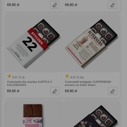
69,90 zł
69,90 zł
5.0 / 5
4.9 / 5
(2)
(63)
Czekoladki dla dziadka KARTKA Z
Czekoladki belgijskie SUPERNEWS
KALENDARZA
prezent na Dzień Babci
69,90 zł
69,90 zł