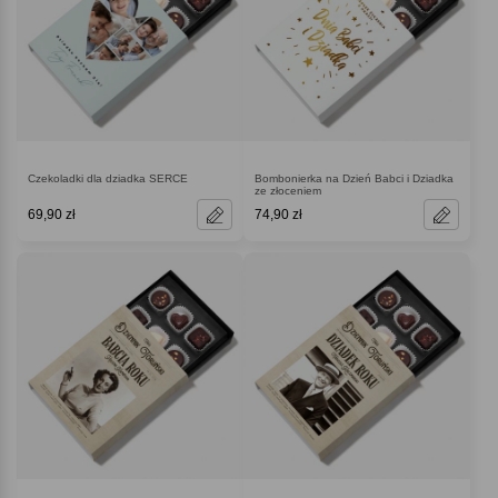
Czekoladki dla dziadka SERCE
Bombonierka na Dzień Babci i Dziadka
ze złoceniem
69,90 zł
74,90 zł