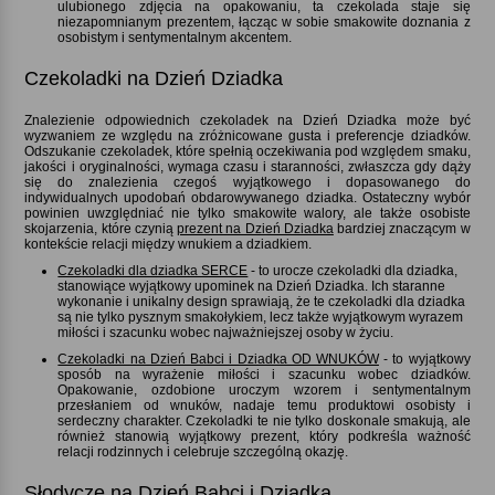
ulubionego zdjęcia na opakowaniu, ta czekolada staje się
niezapomnianym prezentem, łącząc w sobie smakowite doznania z
osobistym i sentymentalnym akcentem.
Czekoladki na Dzień Dziadka
Znalezienie odpowiednich czekoladek na Dzień Dziadka może być
wyzwaniem ze względu na zróżnicowane gusta i preferencje dziadków.
Odszukanie czekoladek, które spełnią oczekiwania pod względem smaku,
jakości i oryginalności, wymaga czasu i staranności, zwłaszcza gdy dąży
się do znalezienia czegoś wyjątkowego i dopasowanego do
indywidualnych upodobań obdarowywanego dziadka. Ostateczny wybór
powinien uwzględniać nie tylko smakowite walory, ale także osobiste
skojarzenia, które czynią
prezent na Dzień Dziadka
bardziej znaczącym w
kontekście relacji między wnukiem a dziadkiem.
Czekoladki dla dziadka SERCE
- to urocze czekoladki dla dziadka,
stanowiące wyjątkowy upominek na Dzień Dziadka. Ich staranne
wykonanie i unikalny design sprawiają, że te czekoladki dla dziadka
są nie tylko pysznym smakołykiem, lecz także wyjątkowym wyrazem
miłości i szacunku wobec najważniejszej osoby w życiu.
Czekoladki na Dzień Babci i Dziadka OD WNUKÓW
- to wyjątkowy
sposób na wyrażenie miłości i szacunku wobec dziadków.
Opakowanie, ozdobione uroczym wzorem i sentymentalnym
przesłaniem od wnuków, nadaje temu produktowi osobisty i
serdeczny charakter. Czekoladki te nie tylko doskonale smakują, ale
również stanowią wyjątkowy prezent, który podkreśla ważność
relacji rodzinnych i celebruje szczególną okazję.
Słodycze na Dzień Babci i Dziadka