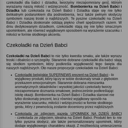
czekoladki dla babci i dziadka, tworzymy niezapomniany gest, którym
wyrażamy naszą miłość i wdzięczność.
Bombonierka na Dzień Babci i
Dziadka
lub czekolada na Dzień Babci i Dziadka staje się nie tylko
delikatnym podarunkiem dla podniebienia, lecz także pełnym słodyczy
symbolem naszej troski o najbliższych. Te pyszne czekoladki na Dzień
Babci i Dziadka doskonale oddają piękno chwil spędzonych razem. W
dniu dedykowanym dziadkom, czekoladki stają się nie tylko smacznym
upominkiem, ale również wyjątkowym sposobem na wyrażenie szacunku i
miłości w formie słodkiego akcentu.
Czekoladki na Dzień Babci
Czekoladki na Dzień Babci
to nie tylko kwestia smaku, ale także wyrazu
troski i dbałości o szczegóły. Starannie dobrane czekoladki dla babci stają
się słodkim symbolem, który podkreśla wyjątkowość tego święta dla
naszych najbliższych. Oto nasze propozycje czekoladek na Dzień Babci:
Czekoladki belgijskie SUPERNEWS prezent na Dzień Babci
- to
wyjątkowy produkt, który łączy w sobie doskonały smak z głębokim
przekazem emocjonalnym. Starannie dobrana mieszanka
aromatycznych składników i wysokiej jakości czekolady tworzy
niezapomniane doznania smakowe, jednocześnie podkreślając
istotę okazji. Bombonierka na Dzień Babci i Dziadka stanowi nie
tylko doskonały prezent, lecz również wyjątkowy sposób na
wyrażenie szacunku, miłości i wdzięczności w formie słodkiego
gestu, który z pewnością zostanie doceniony przez najbliższych
Czekolada ze zdjęciem gazeta UPOMINEK NA DZIEŃ BABCI
- czekolada ze zdjęciem, idealna na Dzień Babci. Produkt ten to nie
tylko pyszna słodycz, ale także personalizowany upominek, który
dodaje wyjątkowego charakteru okazji. Z możliwością umieszczenia