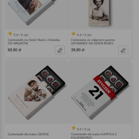
5.0 / 5
5.0 / 5
(32)
(87)
Czekoladki na Dzień Babci i Dziadka
Czekolada ze zdjęciem gazeta
OD WNUKÓW
UPOMINEK NA DZIEŃ BABCI
69,90 zł
39,90 zł
5.0 / 5
(4)
Czekoladki dla babci SERCE
Czekoladki dla babci KARTKA Z
KALENDARZA