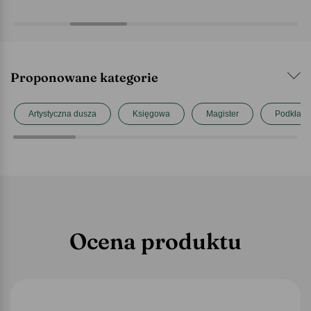
Proponowane kategorie
Artystyczna dusza
Księgowa
Magister
Podkładki
Ocena produktu