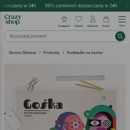
tarczamy w 24h
rmowa personalizacja produktów
tywne emocje - zawsze udane prezenty
98% zamówień dostarczamy w 24h
Profesjonalna i darmowa p
Prezentujemy pozyt
98%
Menu
Dostępność
Ulubione
Moje konto
Koszyk
Strona Główna
Produkty
Podkładki na biurko