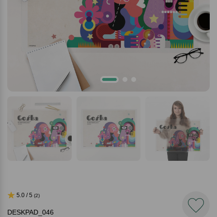
5.0 / 5
(2)
DESKPAD_046