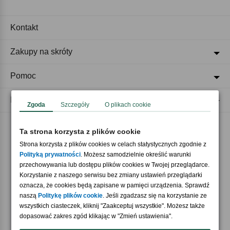
Kontakt
Zakupy na skróty
Pomoc
Regulaminy
Zgoda
Szczegóły
O plikach cookie
Ta strona korzysta z plików cookie
Akceptujemy płatności
Strona korzysta z plików cookies w celach statystycznych zgodnie z
Polityką prywatności
. Możesz samodzielnie określić warunki
przechowywania lub dostępu plików cookies w Twojej przeglądarce.
Korzystanie z naszego serwisu bez zmiany ustawień przeglądarki
oznacza, że cookies będą zapisane w pamięci urządzenia. Sprawdź
naszą
Politykę plików cookie
. Jeśli zgadzasz się na korzystanie ze
wszystkich ciasteczek, kliknij "Zaakceptuj wszystkie". Możesz także
Nasi partnerzy
dopasować zakres zgód klikając w "Zmień ustawienia".