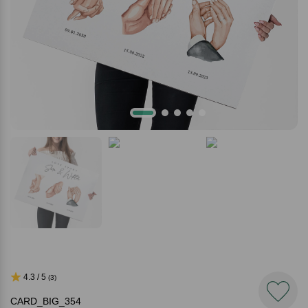
4.3 / 5
(3)
CARD_BIG_354