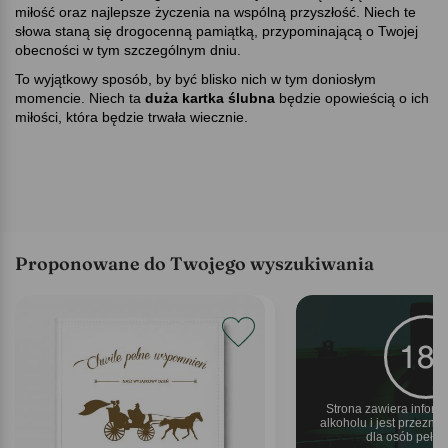
miłość oraz najlepsze życzenia na wspólną przyszłość. Niech te
słowa staną się drogocenną pamiątką, przypominającą o Twojej
obecności w tym szczególnym dniu.
To wyjątkowy sposób, by być blisko nich w tym doniosłym
momencie. Niech ta
duża kartka ślubna
będzie opowieścią o ich
miłości, która będzie trwała wiecznie.
Proponowane do Twojego wyszukiwania
Strona zawiera inform
alkoholu i jest przezn
dla osób pełnol