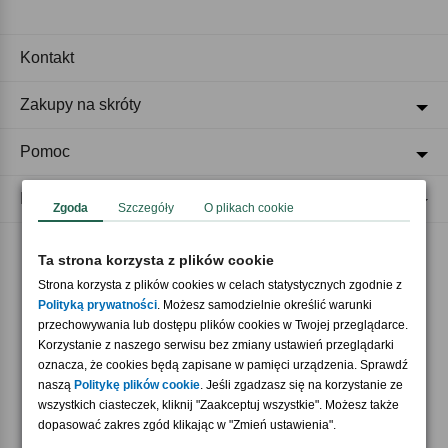
Kontakt
Zakupy na skróty
Pomoc
Regulaminy
Zgoda
Szczegóły
O plikach cookie
Ta strona korzysta z plików cookie
Akceptujemy płatności
Strona korzysta z plików cookies w celach statystycznych zgodnie z
Polityką prywatności
. Możesz samodzielnie określić warunki
przechowywania lub dostępu plików cookies w Twojej przeglądarce.
Korzystanie z naszego serwisu bez zmiany ustawień przeglądarki
oznacza, że cookies będą zapisane w pamięci urządzenia. Sprawdź
naszą
Politykę plików cookie
. Jeśli zgadzasz się na korzystanie ze
wszystkich ciasteczek, kliknij "Zaakceptuj wszystkie". Możesz także
Nasi partnerzy
dopasować zakres zgód klikając w "Zmień ustawienia".