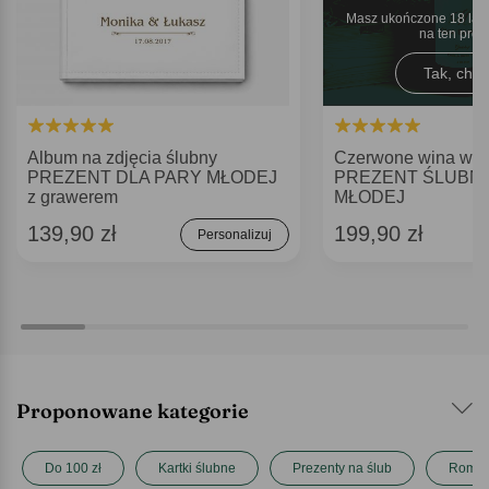
Masz ukończone 18 lat 
na ten pro
Tak, chęt
Album na zdjęcia ślubny
Czerwone wina w s
PREZENT DLA PARY MŁODEJ
PREZENT ŚLUBNY
z grawerem
MŁODEJ
139,90 zł
199,90 zł
Personalizuj
Proponowane kategorie
Do 100 zł
Kartki ślubne
Prezenty na ślub
Roman