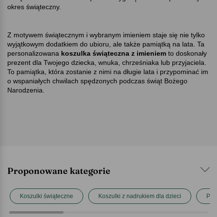
okres świąteczny.
Z motywem świątecznym i wybranym imieniem staje się nie tylko
wyjątkowym dodatkiem do ubioru, ale także pamiątką na lata. Ta
personalizowana
koszulka świąteczna z imieniem
to doskonały
prezent dla Twojego dziecka, wnuka, chrześniaka lub przyjaciela.
To pamiątka, która zostanie z nimi na długie lata i przypominać im
o wspaniałych chwilach spędzonych podczas świąt Bożego
Narodzenia.
Proponowane kategorie
Koszulki świąteczne
Koszulki z nadrukiem dla dzieci
Pre