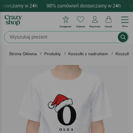
starczamy w 24h
armowa personalizacja produktów
ytywne emocje - zawsze udane prezenty
98% zamówień dostarczamy w 24h
Profesjonalna i darmowa 
Prezentujemy poz
98
Menu
Dostępność
Ulubione
Moje konto
Koszyk
Strona Główna
Produkty
Koszulki z nadrukiem
Koszulki 