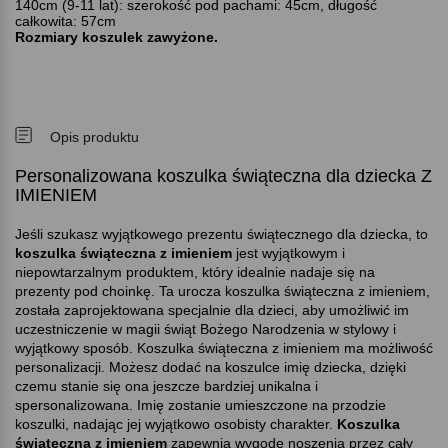
140cm (9-11 lat): szerokość pod pachami: 45cm, długość
całkowita: 57cm
Rozmiary koszulek zawyżone.
Opis produktu
Personalizowana koszulka świąteczna dla dziecka Z
IMIENIEM
Jeśli szukasz wyjątkowego prezentu świątecznego dla dziecka, to
koszulka świąteczna z imieniem
jest wyjątkowym i
niepowtarzalnym produktem, który idealnie nadaje się na
prezenty pod choinkę. Ta urocza koszulka świąteczna z imieniem,
została zaprojektowana specjalnie dla dzieci, aby umożliwić im
uczestniczenie w magii świąt Bożego Narodzenia w stylowy i
wyjątkowy sposób. Koszulka świąteczna z imieniem ma możliwość
personalizacji. Możesz dodać na koszulce imię dziecka, dzięki
czemu stanie się ona jeszcze bardziej unikalna i
spersonalizowana. Imię zostanie umieszczone na przodzie
koszulki, nadając jej wyjątkowo osobisty charakter.
Koszulka
świąteczna z imieniem
zapewnia wygodę noszenia przez cały