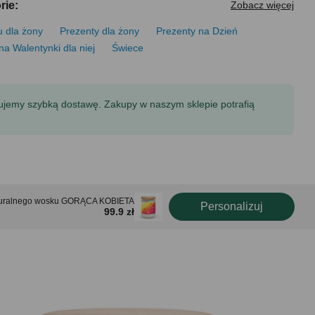
rie:
Zobacz więcej
u dla żony
Prezenty dla żony
Prezenty na Dzień
na Walentynki dla niej
Świece
tujemy szybką dostawę. Zakupy w naszym sklepie potrafią
turalnego wosku GORĄCA KOBIETA
Personalizuj
99.9 zł