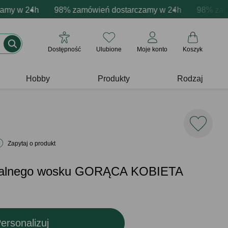
acja produktów
 w 24h
wne emocje - zawsze udane prezenty
98% zamówień dostarczamy w 24h
Profesjonalna i darmowa personalizacja pr
Prezentujemy pozytyw
98% zamówie
Dostępność
Ulubione
Moje konto
Koszyk
Hobby
Produkty
Rodzaj
Zapytaj o produkt
uralnego wosku GORĄCA KOBIETA
ersonalizuj