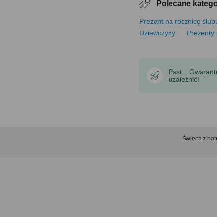
Polecane katego
Prezent na rocznicę ślub
Dziewczyny
Prezenty 
Psst... Gwaran
uzależnić!
Świeca z na