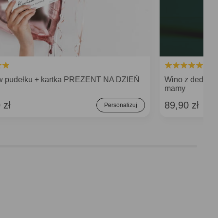
w pudełku + kartka PREZENT NA DZIEŃ
Wino z dedyka
mamy
 zł
89,90 zł
Personalizuj