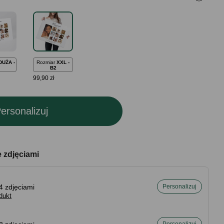
DUŻA -
Rozmiar
XXL -
B2
99,90 zł
ersonalizuj
e zdjęciami
4 zdjęciami
Personalizuj
dukt