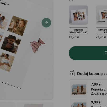
Rozmiar
Rozmiar
STANDARD - A5
A4
19,90 zł
29,90 zł
P
Dodaj kopertę z
7,90 zł
Koperta z 
Zobacz pro
9,90 zł