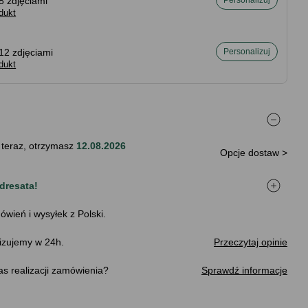
8 zdjęciami
Personalizuj
dukt
12 zdjęciami
Personalizuj
dukt
 teraz, otrzymasz
12.08.2026
Opcje dostaw >
dresata!
ówień i wysyłek z Polski.
izujemy w 24h.
Przeczytaj opinie
s realizacji zamówienia
Sprawdź informacje