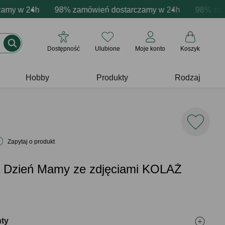
acja produktów
 w 24h
wne emocje - zawsze udane prezenty
98% zamówień dostarczamy w 24h
Profesjonalna i darmowa personalizacja pr
Prezentujemy pozytyw
98% zamówie
Dostępność
Ulubione
Moje konto
Koszyk
Hobby
Produkty
Rodzaj
Zapytaj o produkt
a Dzień Mamy ze zdjęciami KOLAŻ
nty