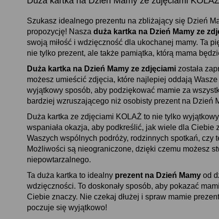
Duża kartka na Dzień Mamy ze zdjęciami KOLA
Szukasz idealnego prezentu na zbliżający się Dzień 
propozycję! Nasza
duża kartka na Dzień Mamy ze zdj
swoją miłość i wdzięczność dla ukochanej mamy. Ta pi
nie tylko prezent, ale także pamiątka, którą mama będ
Duża kartka na Dzień Mamy ze zdjęciami
została zap
możesz umieścić zdjęcia, które najlepiej oddają Wasze
wyjątkowy sposób, aby podziękować mamie za wszystko,
bardziej wzruszającego niż osobisty prezent na Dzień 
Duża kartka ze zdjęciami KOLAŻ to nie tylko wyjątkow
wspaniała okazja, aby podkreślić, jak wiele dla Ciebie 
Waszych wspólnych podróży, rodzinnych spotkań, czy t
Możliwości są nieograniczone, dzięki czemu możesz s
niepowtarzalnego.
Ta duża kartka to idealny
prezent na Dzień Mamy
od dz
wdzięczności. To doskonały sposób, aby pokazać mamie,
Ciebie znaczy. Nie czekaj dłużej i spraw mamie prezent
poczuje się wyjątkowo!