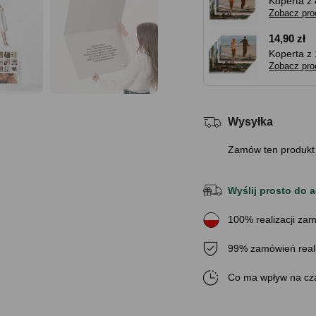
Koperta z 
Zobacz pro
14,90 zł
Koperta z 
Zobacz pro
Wysyłka
Zamów ten produkt
Wyślij prosto do a
100% realizacji zam
99% zamówień real
Co ma wpływ na cza