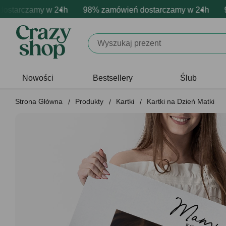
arczamy w 24h
mowa personalizacja produktów
ywne emocje - zawsze udane prezenty
98% zamówień dostarczamy w 24h
Profesjonalna i darmowa pe
Prezentujemy pozyty
98% 
Nowości
Bestsellery
Ślub
Strona Główna
Produkty
Kartki
Kartki na Dzień Matki