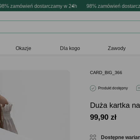
rsonalizacja produktów
wne emocje - zawsze udane prezenty
zamówień dostarczamy w 24h
Profesjonalna i darmowa personaliz
98% zamówień dostarczamy
Prezentujemy pozyty
Okazje
Dla kogo
Zawody
CARD_BIG_366
Produkt dostępny
Duża kartka n
99,90
zł
Dostępne waria