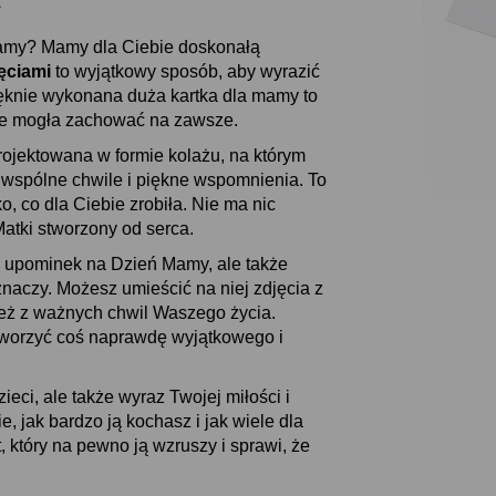
Ż
Mamy? Mamy dla Ciebie doskonałą
ęciami
to wyjątkowy sposób, aby wyrazić
ęknie wykonana duża kartka dla mamy to
zie mogła zachować na zawsze.
rojektowana w formie kolażu, na którym
 wspólne chwile i piękne wspomnienia. To
 co dla Ciebie zrobiła. Nie ma nic
Matki stworzony od serca.
y upominek na Dzień Mamy, ale także
znaczy. Możesz umieścić na niej zdjęcia z
eż z ważnych chwil Waszego życia.
tworzyć coś naprawdę wyjątkowego i
ieci, ale także wyraz Twojej miłości i
 jak bardzo ją kochasz i jak wiele dla
, który na pewno ją wzruszy i sprawi, że