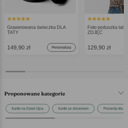
Grawerowana świeczka DLA
Foto poduszka tat
TATY
ZDJĘĆ
149,90 zł
129,90 zł
Personalizuj
Proponowane kategorie
Kartki na Dzień Ojca
Kartki ze złoceniem
Prezenty dla tat