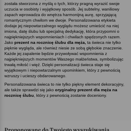
została stworzona z myślą o tych, którzy pragną wyrazić swoje
uczucia w osobisty i wyjątkowy sposób. Jej subtelny, waniliowy
zapach wprowadza do wnętrza harmonijną aurę, sprzyjającą
romantycznym chwilom we dwoje. Personalizowana etykieta
dodaje jej niepowtarzalnego wyglądu możesz umieścić na niej
imiona, datę ślubu lub specjalną dedykację, która przypomni o
najpiękniejszych wspomnieniach i chwilach spędzonych razem.
Jako
prezent na rocznicę ślubu dla męża,
ta świeca nie tylko
pięknie wygląda, ale również niesie ze sobą głębokie znaczenie.
Każde jej zapalenie będzie przywoływać wspomnienia z
najpiękniejszych momentów Waszego małżeństwa, symbolizując
trwałą miłość i więź. Dzięki personalizacji świeca staje się
wyjątkowym i niepowtarzalnym upominkiem, który z pewnością
wzruszy i ucieszy obdarowanego.
Personalizowana świeca to nie tylko piękny element dekoracyjny,
ale także sprawdzi się jako
oryginalny prezent dla męża na
rocznicę ślubu
, który z pewnością zostanie doceniony.
Proponowane do Twojego wyszukiwania