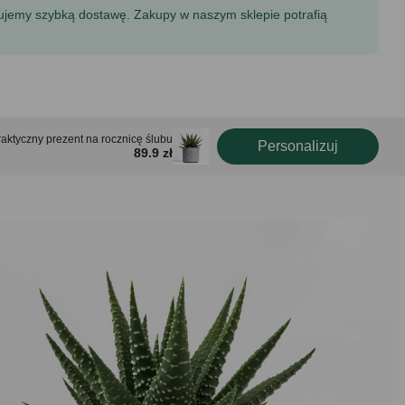
tujemy szybką dostawę. Zakupy w naszym sklepie potrafią
ktyczny prezent na rocznicę ślubu
Personalizuj
89.9 zł