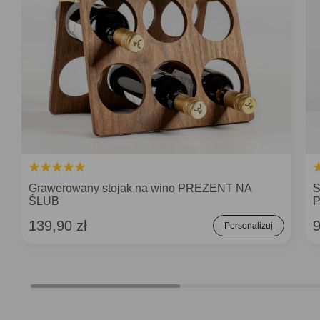
Grawerowany stojak na wino PREZENT NA
S
ŚLUB
P
139,90 zł
9
Personalizuj