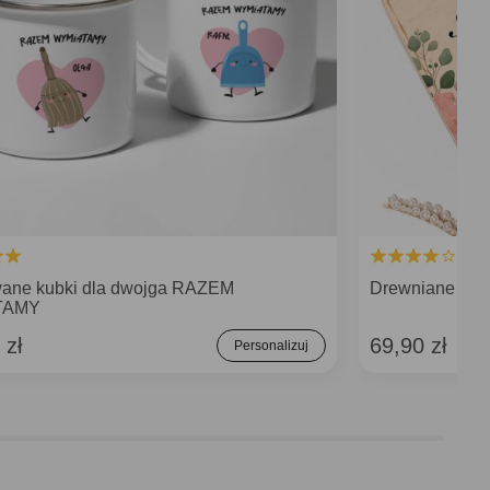
ane kubki dla dwojga RAZEM
Drewniane pud
TAMY
 zł
69,90 zł
Personalizuj