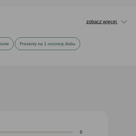
zobacz więcej
ziców
Prezenty na 1 rocznicę ślubu
lubu
Prezenty na 5 rocznicę ślubu
0