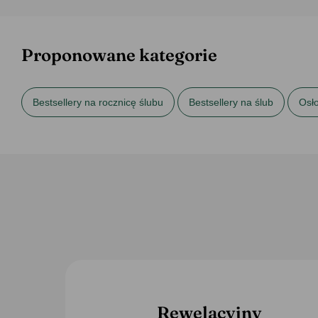
Proponowane kategorie
Bestsellery na rocznicę ślubu
Bestsellery na ślub
Osło
Prezenty na 10 rocznicę ślubu
Prezenty na 15 rocznicę śl
Prezenty na parapetówkę
Prezenty na ślub
Rewelacyjny