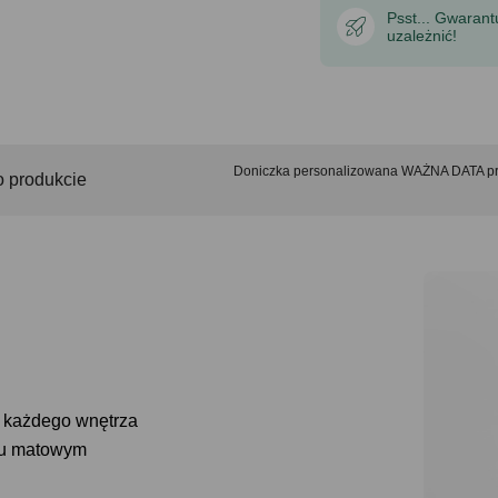
Psst... Gwaran
uzależnić!
Doniczka personalizowana WAŻNA DATA pra
o produkcie
do każdego wnętrza
niu matowym