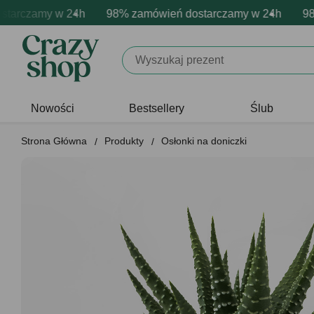
rczamy w 24h
owa personalizacja produktów
ne emocje - zawsze udane prezenty
98% zamówień dostarczamy w 24h
Profesjonalna i darmowa per
Prezentujemy pozytyw
98% z
Nowości
Bestsellery
Ślub
Strona Główna
Produkty
Osłonki na doniczki