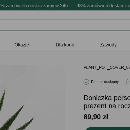
sonalizacja produktów
ne emocje - zawsze udane prezenty
amówień dostarczamy w 24h
Profesjonalna i darmowa personaliza
98% zamówień dostarczamy 
Prezentujemy pozytyw
Okazje
Dla kogo
Zawody
PLANT_POT_COVER_0
Produkt dostępny
Doniczka pers
prezent na roc
89,90
zł