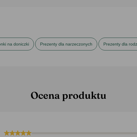
nki na doniczki
Prezenty dla narzeczonych
Prezenty dla rod
ubu
Prezenty na 20 rocznicę ślubu
Prezenty na 25 rocznicę ś
Ocena produktu