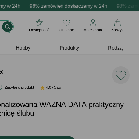
cja produktów
w 24h
ne emocje - zawsze udane prezenty
98% zamówień dostarczamy w 24h
Profesjonalna i darmowa personalizacja pro
Prezentujemy pozytywn
98% zamówień
Dostępność
Ulubione
Moje konto
Koszyk
Hobby
Produkty
Rodzaj
26
Zapytaj o produkt
4.0 / 5
(2)
onalizowana WAŻNA DATA praktyczny
znicę ślubu