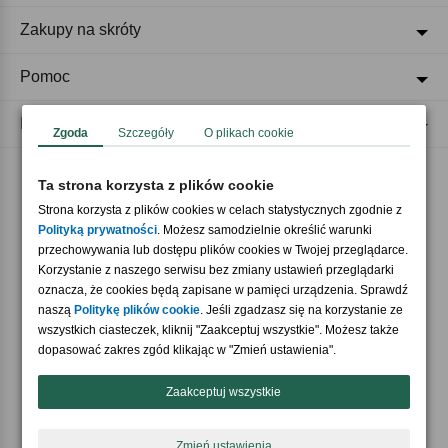
Zakupy na skróty
Pomoc
Regulaminy
Zgoda
Szczegóły
O plikach cookie
Ta strona korzysta z plików cookie
Akceptujemy płatności
Strona korzysta z plików cookies w celach statystycznych zgodnie z
Polityką prywatności
. Możesz samodzielnie określić warunki
przechowywania lub dostępu plików cookies w Twojej przeglądarce.
Korzystanie z naszego serwisu bez zmiany ustawień przeglądarki
oznacza, że cookies będą zapisane w pamięci urządzenia. Sprawdź
naszą
Politykę plików cookie
. Jeśli zgadzasz się na korzystanie ze
wszystkich ciasteczek, kliknij "Zaakceptuj wszystkie". Możesz także
Nasi partnerzy
dopasować zakres zgód klikając w "Zmień ustawienia".
Zaakceptuj wszystkie
Zmień ustawienia