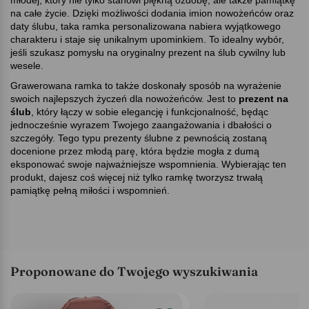
młodej, który nie tylko stanowi piękną ozdobę, ale także pamiątkę
na całe życie. Dzięki możliwości dodania imion nowożeńców oraz
daty ślubu, taka ramka personalizowana nabiera wyjątkowego
charakteru i staje się unikalnym upominkiem. To idealny wybór,
jeśli szukasz pomysłu na oryginalny prezent na ślub cywilny lub
wesele.
Grawerowana ramka to także doskonały sposób na wyrażenie
swoich najlepszych życzeń dla nowożeńców. Jest to
prezent na
ślub
, który łączy w sobie elegancję i funkcjonalność, będąc
jednocześnie wyrazem Twojego zaangażowania i dbałości o
szczegóły. Tego typu prezenty ślubne z pewnością zostaną
docenione przez młodą parę, która będzie mogła z dumą
eksponować swoje najważniejsze wspomnienia. Wybierając ten
produkt, dajesz coś więcej niż tylko ramkę tworzysz trwałą
pamiątkę pełną miłości i wspomnień.
Proponowane do Twojego wyszukiwania