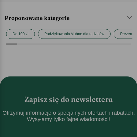
Proponowane kategorie
Do 100 zł
Podziękowania ślubne dla rodziców
Prezent n
Zapisz się do newslettera
Otrzymuj informacje o specjalnych ofertach i rabatach.
Wysyłamy tylko fajne wiadomości!