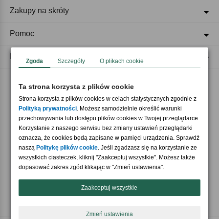
Zakupy na skróty
Pomoc
Regulaminy
Zgoda
Szczegóły
O plikach cookie
Ta strona korzysta z plików cookie
Akceptujemy płatności
Strona korzysta z plików cookies w celach statystycznych zgodnie z
Polityką prywatności
. Możesz samodzielnie określić warunki
przechowywania lub dostępu plików cookies w Twojej przeglądarce.
Korzystanie z naszego serwisu bez zmiany ustawień przeglądarki
oznacza, że cookies będą zapisane w pamięci urządzenia. Sprawdź
naszą
Politykę plików cookie
. Jeśli zgadzasz się na korzystanie ze
wszystkich ciasteczek, kliknij "Zaakceptuj wszystkie". Możesz także
Nasi partnerzy
dopasować zakres zgód klikając w "Zmień ustawienia".
Zaakceptuj wszystkie
Zmień ustawienia