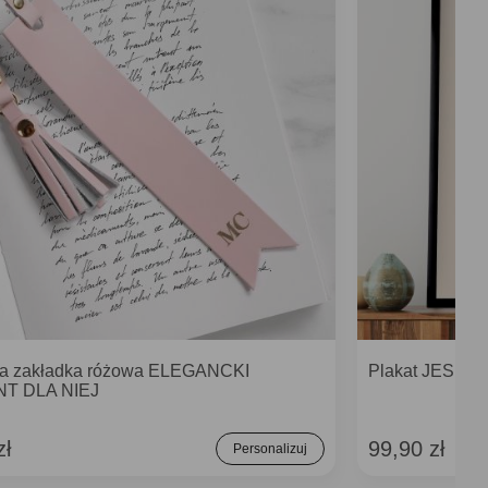
a zakładka różowa ELEGANCKI
Plakat JESIEŃ p
T DLA NIEJ
zł
99,90 zł
Personalizuj