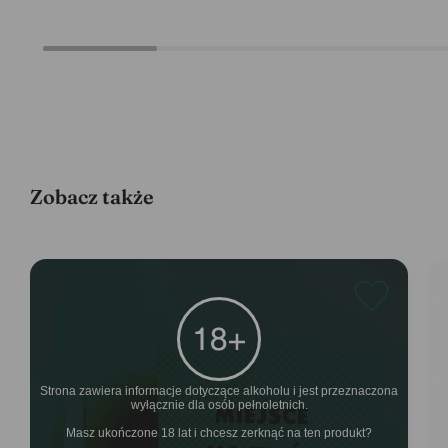
Zobacz także
Strona zawiera informacje dotyczące alkoholu i jest przeznaczona
wyłącznie dla osób pełnoletnich.
Masz ukończone 18 lat i chcesz zerknąć na ten produkt