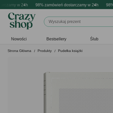
zamy w 24h
a personalizacja produktów
e emocje - zawsze udane prezenty
98% zamówień dostarczamy w 24h
Profesjonalna i darmowa perso
Prezentujemy pozytywne
98% zam
Nowości
Bestsellery
Ślub
Strona Główna
Produkty
Pudełka książki