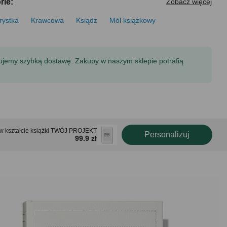
rie:
Zobacz więcej
rystka
Krawcowa
Ksiądz
Mól książkowy
tujemy szybką dostawę. Zakupy w naszym sklepie potrafią
w kształcie książki TWÓJ PROJEKT
Personalizuj
99.9 zł