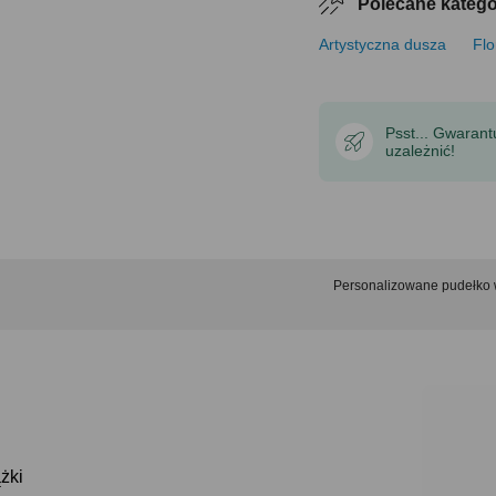
Polecane katego
Artystyczna dusza
Flo
Psst... Gwaran
uzależnić!
Personalizowane pudełko 
żki