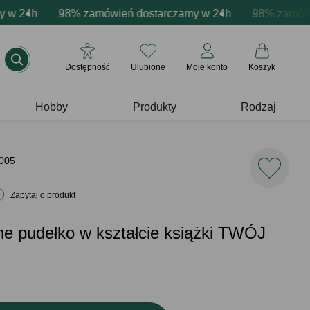
a produktów
24h
 emocje - zawsze udane prezenty
98% zamówień dostarczamy w 24h
Profesjonalna i darmowa personalizacja produ
Prezentujemy pozytywne
98% zamówień 
Dostępność
Ulubione
Moje konto
Koszyk
Hobby
Produkty
Rodzaj
005
Zapytaj o produkt
e pudełko w kształcie książki TWÓJ