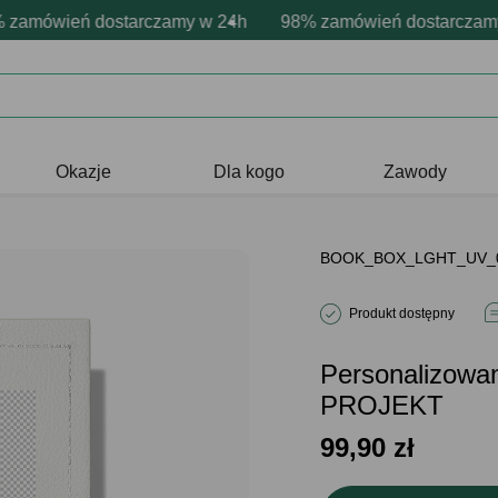
nalizacja produktów
 emocje - zawsze udane prezenty
ówień dostarczamy w 24h
Profesjonalna i darmowa personalizacj
98% zamówień dostarczamy w 
Prezentujemy pozytywne
Okazje
Dla kogo
Zawody
BOOK_BOX_LGHT_UV_
Produkt dostępny
Personalizowan
PROJEKT
99,90
zł