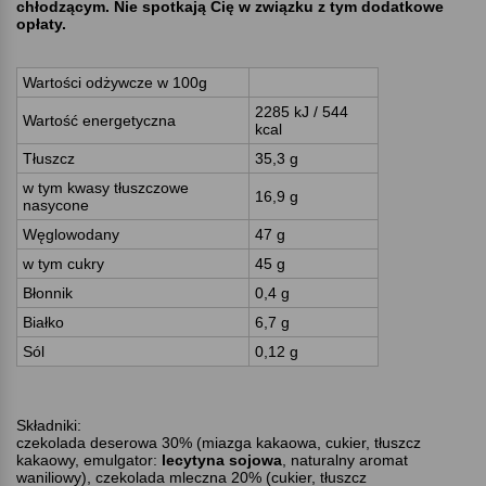
chłodzącym. Nie spotkają Cię w związku z tym dodatkowe
opłaty.
Wartości odżywcze w 100g
2285 kJ / 544
Wartość energetyczna
kcal
Tłuszcz
35,3 g
w tym kwasy tłuszczowe
16,9 g
nasycone
Węglowodany
47 g
w tym cukry
45 g
Błonnik
0,4 g
Białko
6,7 g
Sól
0,12 g
Składniki:
czekolada deserowa 30% (miazga kakaowa, cukier, tłuszcz
kakaowy, emulgator:
lecytyna sojowa
, naturalny aromat
waniliowy), czekolada mleczna 20% (cukier, tłuszcz