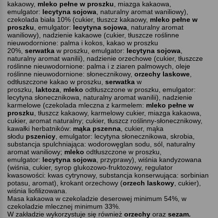
kakaowy,
mleko pełne w proszku
, miazga kakaowa,
emulgator:
lecytyna sojowa
, naturalny aromat waniliowy),
czekolada biała 10% (cukier, tłuszcz kakaowy,
mleko pełne w
proszku
, emulgator:
lecytyna sojowa
, naturalny aromat
waniliowy), nadzienie kakaowe (cukier, tłuszcze roślinne
nieuwodornione: palma i kokos, kakao w proszku
20%,
serwatka
w proszku, emulgator:
lecytyna sojowa
,
naturalny aromat wanilii), nadzienie orzechowe (cukier, tłuszcze
roślinne nieuwodornione: palma i z ziaren palmowych, oleje
roślinne nieuwodornione: słonecznikowy,
orzechy laskowe
,
odtłuszczone kakao w proszku,
serwatka
w
proszku,
laktoza
,
mleko
odtłuszczone w proszku, emulgator:
lecytyna słonecznikowa, naturalny aromat wanilii), nadzienie
karmelowe (czekolada mleczna z karmelem:
mleko pełne w
proszku
, tłuszcz kakaowy, karmelowy cukier, miazga kakaowa,
cukier, aromat naturalny; cukier, tłuszcz roślinny-słonecznikowy,
kawałki herbatników:
mąka pszenna
, cukier, mąka
słodu
pszenicy
, emulgator: lecytyna
słonecznikowa, skrobia,
substancja spulchniająca: wodorowęglan sodu, sól, naturalny
aromat waniliowy;
mleko
odtłuszczone w proszku,
emulgator:
lecytyna sojowa
, przyprawy), wiśnia kandyzowana
(wiśnia, cukier, syrop glukozowo-fruktozowy, regulator
kwasowości: kwas cytrynowy, substancja konserwująca: sorbinian
potasu, aromat), krokant orzechowy (
orzech laskowy
, cukier),
wiśnia liofilizowana.
Masa kakaowa w czekoladzie deserowej minimum 54%, w
czekoladzie mlecznej minimum 33%.
W zakładzie wykorzystuje się również
orzechy
oraz
sezam.