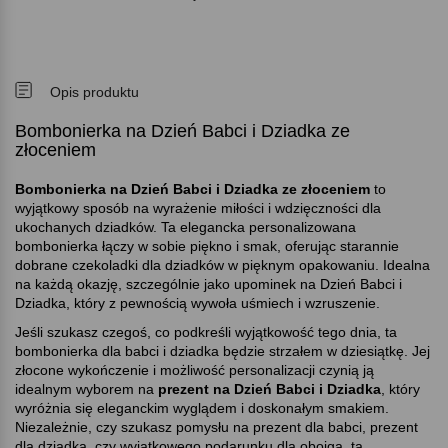
Opis produktu
Bombonierka na Dzień Babci i Dziadka ze
złoceniem
Bombonierka na Dzień Babci i Dziadka ze złoceniem
to
wyjątkowy sposób na wyrażenie miłości i wdzięczności dla
ukochanych dziadków. Ta elegancka personalizowana
bombonierka łączy w sobie piękno i smak, oferując starannie
dobrane czekoladki dla dziadków w pięknym opakowaniu. Idealna
na każdą okazję, szczególnie jako upominek na Dzień Babci i
Dziadka, który z pewnością wywoła uśmiech i wzruszenie.
Jeśli szukasz czegoś, co podkreśli wyjątkowość tego dnia, ta
bombonierka dla babci i dziadka będzie strzałem w dziesiątkę. Jej
złocone wykończenie i możliwość personalizacji czynią ją
idealnym wyborem na
prezent na Dzień Babci i Dziadka
, który
wyróżnia się eleganckim wyglądem i doskonałym smakiem.
Niezależnie, czy szukasz pomysłu na prezent dla babci, prezent
dla dziadka, czy wyjątkowego podarunku dla obojga, ta