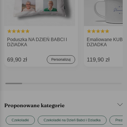
Poduszka NA DZIEŃ BABCI I
Emaliowane KUBKI
DZIADKA
DZIADKA
69,90 zł
119,90 zł
Personalizuj
Proponowane kategorie
Czekoladki
Czekoladki na Dzień Babci i Dziadka
Prezent