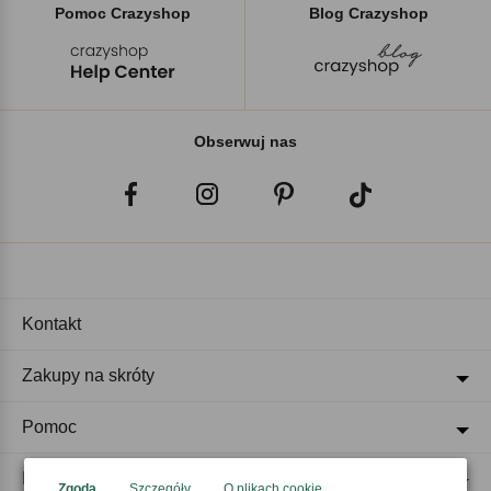
Pomoc Crazyshop
Blog Crazyshop
Obserwuj nas
Kontakt
Zakupy na skróty
Pomoc
Regulaminy
Zgoda
Szczegóły
O plikach cookie