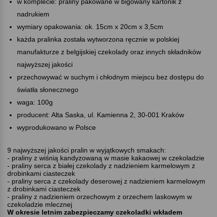
w komplecie: praliny pakowane w bigowany kartonik z
nadrukiem
wymiary opakowania: ok. 15cm x 20cm x 3,5cm
każda pralinka została wytworzona ręcznie w polskiej
manufakturze z belgijskiej czekolady oraz innych składników
najwyższej jakości
przechowywać w suchym i chłodnym miejscu bez dostępu do
światła słonecznego
waga: 100g
producent: Alta Saska, ul. Kamienna 2, 30-001 Kraków
wyprodukowano w Polsce
9 najwyższej jakości pralin w wyjątkowych smakach:
- praliny z wiśnią kandyzowaną w masie kakaowej w czekoladzie
- praliny serca z białej czekolady z nadzieniem karmelowym z
drobinkami ciasteczek
- praliny serca z czekolady deserowej z nadzieniem karmelowym
z drobinkami ciasteczek
- praliny z nadzieniem orzechowym z orzechem laskowym w
czekoladzie mlecznej
W okresie letnim zabezpieczamy czekoladki wkładem