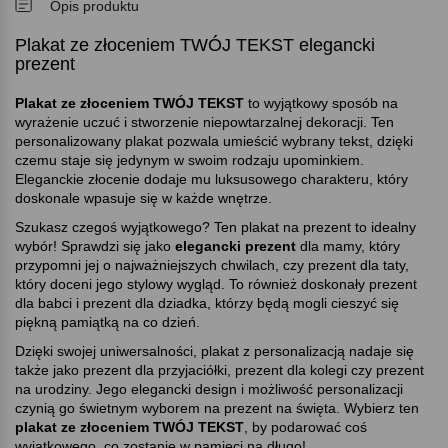
Opis produktu
Plakat ze złoceniem TWÓJ TEKST elegancki
prezent
Plakat ze złoceniem TWÓJ TEKST
to wyjątkowy sposób na
wyrażenie uczuć i stworzenie niepowtarzalnej dekoracji. Ten
personalizowany plakat pozwala umieścić wybrany tekst, dzięki
czemu staje się jedynym w swoim rodzaju upominkiem.
Eleganckie złocenie dodaje mu luksusowego charakteru, który
doskonale wpasuje się w każde wnętrze.
Szukasz czegoś wyjątkowego? Ten plakat na prezent to idealny
wybór! Sprawdzi się jako
elegancki prezent
dla mamy, który
przypomni jej o najważniejszych chwilach, czy prezent dla taty,
który doceni jego stylowy wygląd. To również doskonały prezent
dla babci i prezent dla dziadka, którzy będą mogli cieszyć się
piękną pamiątką na co dzień.
Dzięki swojej uniwersalności, plakat z personalizacją nadaje się
także jako prezent dla przyjaciółki, prezent dla kolegi czy prezent
na urodziny. Jego elegancki design i możliwość personalizacji
czynią go świetnym wyborem na prezent na święta. Wybierz ten
plakat ze złoceniem TWÓJ TEKST
, by podarować coś
wyjątkowego, co zostanie w pamięci na długo!