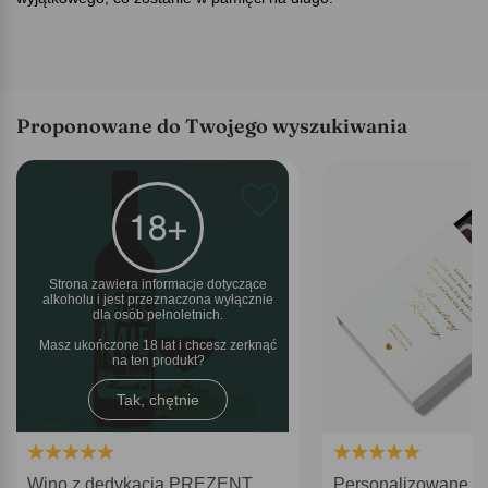
Proponowane do Twojego wyszukiwania
Strona zawiera informacje dotyczące
alkoholu i jest przeznaczona wyłącznie
dla osób pełnoletnich.
Masz ukończone 18 lat i chcesz zerknąć
na ten produkt
Tak, chętnie
Wino z dedykacją PREZENT
Personalizowane