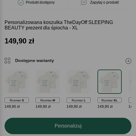
Produkt dostępny
Zapytaj o produkt
Personalizowana koszulka TheDayOff SLEEPING
BEAUTY prezent dla śpiocha - XL
149,90
zł
Dostępne warianty
Rozmiar
S
Rozmiar
M
Rozmiar
L
Rozmiar
XL
Ro
149,90 zł
149,90 zł
149,90 zł
149,90 zł
149,
Personalizuj