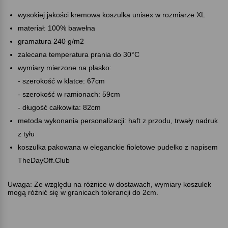
wysokiej jakości kremowa koszulka unisex w rozmiarze XL
materiał: 100% bawełna
gramatura 240 g/m2
zalecana temperatura prania do 30°C
wymiary mierzone na płasko:
- szerokość w klatce: 67cm
- szerokość w ramionach: 59cm
- długość całkowita: 82cm
metoda wykonania personalizacji: haft z przodu, trwały nadruk
z tyłu
koszulka pakowana w eleganckie fioletowe pudełko z napisem
TheDayOff.Club
Uwaga: Ze względu na różnice w dostawach, wymiary koszulek
mogą różnić się w granicach tolerancji do 2cm.