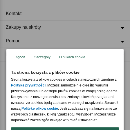
Kontakt
Zakupy na skróty
Pomoc
Regulaminy
Zgoda
Szczegóły
O plikach cookie
Ta strona korzysta z plików cookie
Akceptujemy płatności
Strona korzysta z plików cookies w celach statystycznych zgodnie z
Polityką prywatności
. Możesz samodzielnie określić warunki
przechowywania lub dostępu plików cookies w Twojej przeglądarce.
Korzystanie z naszego serwisu bez zmiany ustawień przeglądarki
oznacza, że cookies będą zapisane w pamięci urządzenia. Sprawdź
naszą
Politykę plików cookie
. Jeśli zgadzasz się na korzystanie ze
wszystkich ciasteczek, kliknij "Zaakceptuj wszystkie". Możesz także
Nasi partnerzy
dopasować zakres zgód klikając w "Zmień ustawienia".