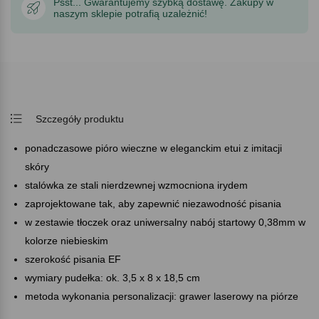
Psst... Gwarantujemy szybką dostawę. Zakupy w
naszym sklepie potrafią uzależnić!
Szczegóły produktu
ponadczasowe pióro wieczne w eleganckim etui z imitacji
skóry
stalówka ze stali nierdzewnej wzmocniona irydem
zaprojektowane tak, aby zapewnić niezawodność pisania
w zestawie tłoczek oraz uniwersalny nabój startowy 0,38mm w
kolorze niebieskim
szerokość pisania EF
wymiary pudełka: ok. 3,5 x 8 x 18,5 cm
metoda wykonania personalizacji: grawer laserowy na piórze