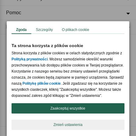
Pomoc
Regulaminy
Zgoda
Szczegóły
O plikach cookie
Ta strona korzysta z plików cookie
Akceptujemy płatności
Strona korzysta z plików cookies w celach statystycznych zgodnie z
Polityką prywatności
. Możesz samodzielnie określić warunki
przechowywania lub dostępu plików cookies w Twojej przeglądarce.
Korzystanie z naszego serwisu bez zmiany ustawień przeglądarki
oznacza, że cookies będą zapisane w pamięci urządzenia. Sprawdź
naszą
Politykę plików cookie
. Jeśli zgadzasz się na korzystanie ze
wszystkich ciasteczek, kliknij "Zaakceptuj wszystkie". Możesz także
Nasi partnerzy
dopasować zakres zgód klikając w "Zmień ustawienia".
Zaakceptuj wszystkie
Zmień ustawienia
Copyright © 2026 Crazyshop.pl Wszelkie prawa zastrzeżone.