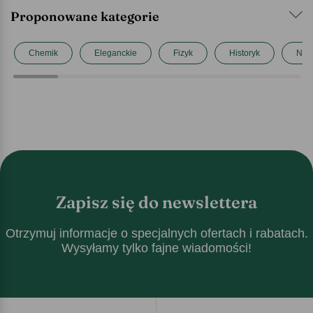
Proponowane kategorie
Chemik
Eleganckie
Fizyk
Historyk
Nauc
Zapisz się do newslettera
Otrzymuj informacje o specjalnych ofertach i rabatach.
Wysyłamy tylko fajne wiadomości!