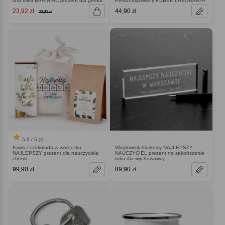
Gra trivia BRAINIAC prezent dla geeka
Personalizowany KUBEK LABORANTA
23,92 zł
44,90 zł
29,90 zł
5.0 / 5
(3)
Kawa i czekolada w woreczku
Wizytownik biurkowy NAJLEPSZY
NAJLEPSZY prezent dla nauczyciela
NAUCZYCIEL prezent na zakończenie
chemii
roku dla wychowawcy
99,90 zł
89,90 zł