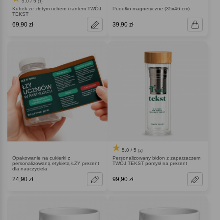
5.0 / 5
(1)
Kubek ze złotym uchem i rantem TWÓJ
Pudełko magnetyczne (35x46 cm)
TEKST
69,90 zł
39,90 zł
5.0 / 5
(2)
Opakowanie na cukierki z
Personalizowany bidon z zaparzaczem
personalizowaną etykietą ŁZY prezent
TWÓJ TEKST pomysł na prezent
dla nauczyciela
24,90 zł
99,90 zł