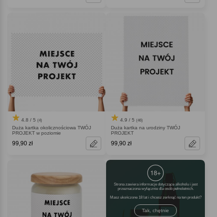
4.8 / 5
4.9 / 5
(4)
(46)
Duża kartka okolicznościowa TWÓJ
Duża kartka na urodziny TWÓJ
PROJEKT w poziomie
PROJEKT
99,90 zł
99,90 zł
Strona zawiera informacje dotyczące alkoholu i jest
przeznaczona wyłącznie dla osób pełnoletnich.
Masz ukończone 18 lat i chcesz zerknąć na ten produkt
Tak, chętnie