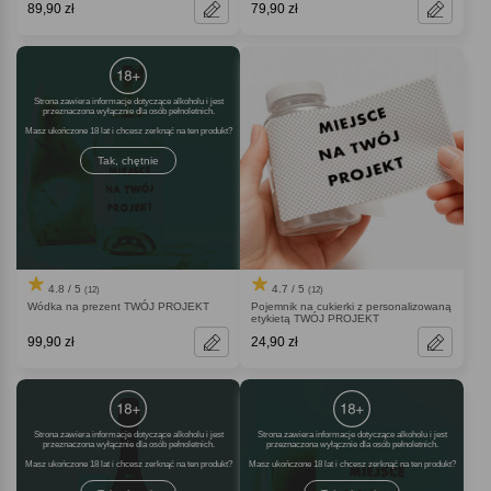
89,90 zł
79,90 zł
Strona zawiera informacje dotyczące alkoholu i jest
przeznaczona wyłącznie dla osób pełnoletnich.
Masz ukończone 18 lat i chcesz zerknąć na ten produkt
Tak, chętnie
4.8 / 5
4.7 / 5
(12)
(12)
Wódka na prezent TWÓJ PROJEKT
Pojemnik na cukierki z personalizowaną
etykietą TWÓJ PROJEKT
99,90 zł
24,90 zł
Strona zawiera informacje dotyczące alkoholu i jest
Strona zawiera informacje dotyczące alkoholu i jest
przeznaczona wyłącznie dla osób pełnoletnich.
przeznaczona wyłącznie dla osób pełnoletnich.
Masz ukończone 18 lat i chcesz zerknąć na ten produkt
Masz ukończone 18 lat i chcesz zerknąć na ten produkt