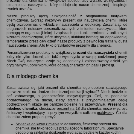
prezenty dla chemika to wyjątkowy sposób, aby wyrazić wdzięczność i
uznanie dla nauczyciela, który oddaje się nauce chemicznej i inspiruje
swoich uczniów.
Nasze produkty łączą funkcjonalność z oryginalnymi motywami
chemicznymi, tworząc niezwykły prezent dla nauczyciela chemii, które
będą przypominać o wkładzie nauczyciela w edukację. Zaczynając od
eleganckich notesów personalizowanych z imieniem nauczyciela, które
pomogą w organizacji lekcji i zapiskach, po kubki termiczne z unikalnymi
wzorami chemicznymi, które utrzymają ulubioną herbatę na odpowiedniej
temperaturze przez cały dzień nasze produkty z pewnością trafią w gusta
nauczyciela chemii. A to tylko przykładowe prezenty dla chemika.
Personalizowane produkty to wyjątkowy
prezent dla nauczyciela chemii
,
który nie tylko doceni, ale także wykorzysta w swojej codziennej pracy.
Niech Twój nauczyciel czuje się doceniony i zainspirowany dzięki tym
oryginalnym upominkom, które oddają charakter ich pasji i profesji.
Dla młodego chemika
Zastanawiasz się, jaki prezent dla chemika tego dopiero stawiającego
pierwsze kroki na drodze chemicznej edukacji wybrać? Niech będzie to
coś zabawnego, a jednocześnie motywującego. Coś, co podniesie
obdarowanego na duchu, kiedy starcie z przypominającym cegłę
podręcznikiem okaże się bardziej bolesne niż przewidywał.
Prezent dla
młodego chemika
, chociażby
prezent na 18
dla chemika, może więc być
śmieszny i wspierający, a przy tym wszystkim całkiem
praktyczny
. Co dla
chemika zatem proponujemy
Szklanka do kawy z miarką
to doskonały, śmieszny prezent dla
chemika, nie tylko tego już pracującego w laboratorium. Specjalnie
ozdobiona
szklanka
doskonale wyglądać będzie w każdej kuchni,