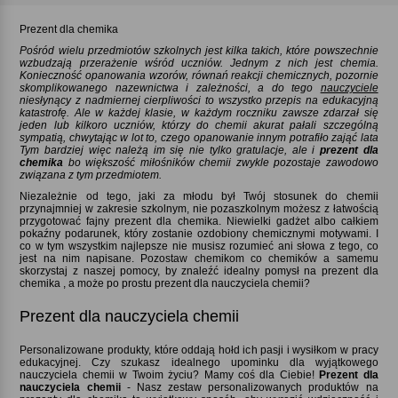
Prezent dla chemika
Pośród wielu przedmiotów szkolnych jest kilka takich, które powszechnie
wzbudzają przerażenie wśród uczniów. Jednym z nich jest chemia.
Konieczność opanowania wzorów, równań reakcji chemicznych, pozornie
skomplikowanego nazewnictwa i zależności, a do tego
nauczyciele
niesłynący z nadmiernej cierpliwości to wszystko przepis na edukacyjną
katastrofę. Ale w każdej klasie, w każdym roczniku zawsze zdarzał się
jeden lub kilkoro uczniów, którzy do chemii akurat pałali szczególną
sympatią, chwytając w lot to, czego opanowanie innym potrafiło zająć lata
Tym bardziej więc należą im się nie tylko gratulacje, ale i
prezent dla
chemika
bo większość miłośników chemii zwykle pozostaje zawodowo
związana z tym przedmiotem.
Niezależnie od tego, jaki za młodu był Twój stosunek do chemii
przynajmniej w zakresie szkolnym, nie pozaszkolnym możesz z łatwością
przygotować fajny prezent dla chemika. Niewielki gadżet albo całkiem
pokaźny podarunek, który zostanie ozdobiony chemicznymi motywami. I
co w tym wszystkim najlepsze nie musisz rozumieć ani słowa z tego, co
jest na nim napisane. Pozostaw chemikom co chemików a samemu
skorzystaj z naszej pomocy, by znaleźć idealny pomysł na prezent dla
chemika , a może po prostu prezent dla nauczyciela chemii
Prezent dla nauczyciela chemii
Personalizowane produkty, które oddają hołd ich pasji i wysiłkom w pracy
edukacyjnej. Czy szukasz idealnego upominku dla wyjątkowego
nauczyciela chemii w Twoim życiu? Mamy coś dla Ciebie!
Prezent dla
nauczyciela chemii
- Nasz zestaw personalizowanych produktów na