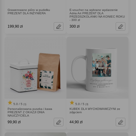
Grawerowane pióro w pudełku
E-voucher na wybrane wydarzenie
PREZENT DLA INŻYNIERA
Adria Art PREZENT DLA
PRZEDSZKOLANKI NA KONIEC ROKU
- 300 zł
199,90 zł
300 zł
5.0 / 5
5.0 / 5
(1)
(3)
Personalizowana puszka i kawa
KUBEK DLA WYCHOWAWCZYNI ze
PREZENT Z OKAZJI DNIA
zdjęciem
NAUCZYCIELA
99,90 zł
44,90 zł