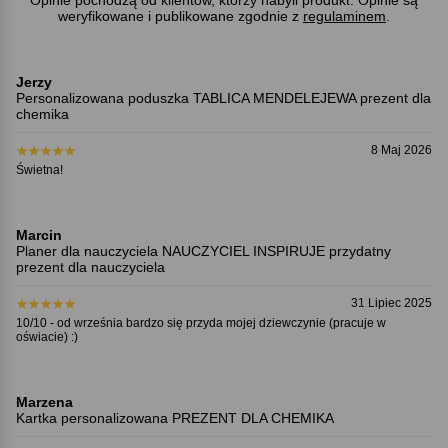
Opinie pochodzą od klientów, którzy nabyli produkt. Opinie są
weryfikowane i publikowane zgodnie z
regulaminem
.
Jerzy
Personalizowana poduszka TABLICA MENDELEJEWA prezent dla
chemika
8 Maj 2026
Świetna!
Marcin
Planer dla nauczyciela NAUCZYCIEL INSPIRUJE przydatny
prezent dla nauczyciela
31 Lipiec 2025
10/10 - od września bardzo się przyda mojej dziewczynie (pracuje w
oświacie) :)
Marzena
Kartka personalizowana PREZENT DLA CHEMIKA