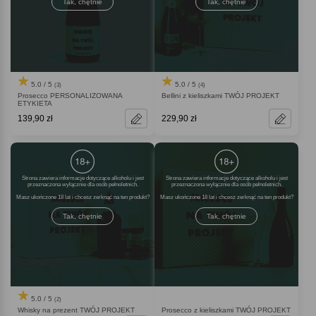
Tak, chętnie
Tak, chętnie
5.0 / 5
5.0 / 5
(3)
(4)
Prosecco PERSONALIZOWANA
Bellini z kieliszkami TWÓJ PROJEKT
ETYKIETA
139,90 zł
229,90 zł
Strona zawiera informacje dotyczące alkoholu i jest
Strona zawiera informacje dotyczące alkoholu i jest
przeznaczona wyłącznie dla osób pełnoletnich.
przeznaczona wyłącznie dla osób pełnoletnich.
Masz ukończone 18 lat i chcesz zerknąć na ten produkt
Masz ukończone 18 lat i chcesz zerknąć na ten produkt
Tak, chętnie
Tak, chętnie
5.0 / 5
(2)
Whisky na prezent TWÓJ PROJEKT
Prosecco z kieliszkami TWÓJ PROJEKT