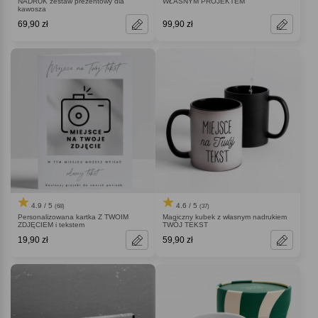
NADRUK zestaw prezentowy dla
WŁASNYM PROJEKTEM
kawosza
69,90 zł
99,90 zł
4.9 / 5
4.6 / 5
(68)
(37)
Personalizowana kartka Z TWOIM
Magiczny kubek z własnym nadrukiem
ZDJĘCIEM i tekstem
TWÓJ TEKST
19,90 zł
59,90 zł