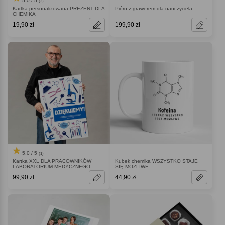
5.0 / 5
(2)
Kartka personalizowana PREZENT DLA
Pióro z grawerem dla nauczyciela
CHEMIKA
19,90 zł
199,90 zł
5.0 / 5
(1)
Kartka XXL DLA PRACOWNIKÓW
Kubek chemika WSZYSTKO STAJE
LABORATORIUM MEDYCZNEGO
SIĘ MOŻLIWE
99,90 zł
44,90 zł