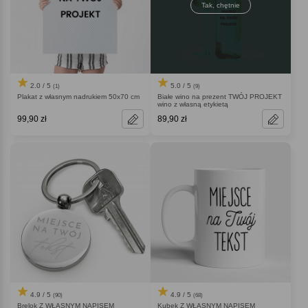
Tak, chętnie
2.0 / 5
5.0 / 5
(1)
(9)
Plakat z własnym nadrukiem 50x70 cm
Białe wino na prezent TWÓJ PROJEKT
wino z własną etykietą
99,90 zł
89,90 zł
4.9 / 5
4.9 / 5
(90)
(68)
Brelok Z WŁASNYM NAPISEM
Kubek Z WŁASNYM NAPISEM