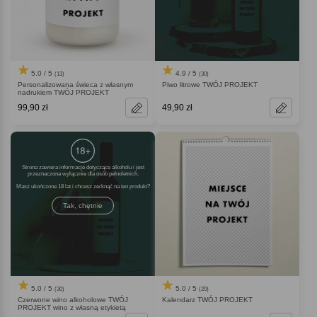
5.0 / 5
4.9 / 5
(13)
(30)
Personalizowana świeca z własnym
Piwo litrowe TWÓJ PROJEKT
nadrukiem TWÓJ PROJEKT
99,90 zł
49,90 zł
Strona zawiera informacje dotyczące alkoholu i jest
przeznaczona wyłącznie dla osób pełnoletnich.
Masz ukończone 18 lat i chcesz zerknąć na ten produkt
Tak, chętnie
5.0 / 5
5.0 / 5
(30)
(20)
Czerwone wino alkoholowe TWÓJ
Kalendarz TWÓJ PROJEKT
PROJEKT wino z własną etykietą