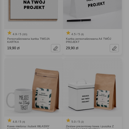
4.9 / 5
4.5 / 5
(321)
(6)
Personalizowana kartka TWOJA
Kartka personalizowana A4 TWÓJ
KARTKA
PROJEKT
19,90 zł
29,90 zł
4.8 / 5
5.0 / 5
(4)
(2)
Kawa mielona i kubek WŁASNY
Zestaw prezentowy kawa i puszka Z