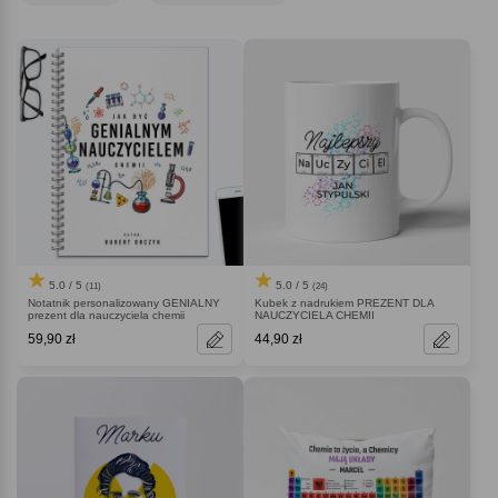
dla chemika
wybierz specjalną dla niego szklankę do kawy z miarką
przypominającą naczynie laboratoryjne. Jeżeli jednak szukasz czegoś
bardziej klasycznego na upominek dla niego świetnie nada się
personalizowany kubek z chemicznym nadrukiem. Każda z tych rzeczy z
pewnością uszczęśliwi i wywoła uśmiech na twarzy chemika.
5.0 / 5
5.0 / 5
(11)
(24)
Notatnik personalizowany GENIALNY
Kubek z nadrukiem PREZENT DLA
prezent dla nauczyciela chemii
NAUCZYCIELA CHEMII
59,90 zł
44,90 zł