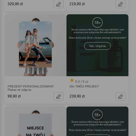
329,90 zł
219,90 zł
Strona zawiera informacje dotyczące alkoholu i jest
przeznaczona wyłącznie dla osób pełnoletnich.
Masz ukończone 18 lat i chcesz zerknąć na ten produkt
Tak, chętnie
5.0 / 5
(1)
PREZENT PERSONALIZOWANY
Gin TWÓJ PROJEKT
Plakat ze zdjęcia
99,90 zł
239,90 zł
Strona zawiera informacje dotyczące alkoholu i jest
przeznaczona wyłącznie dla osób pełnoletnich.
Masz ukończone 18 lat i chcesz zerknąć na ten produkt