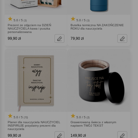
5.0 / 5
5.0 / 5
(1)
(1)
Prezent ze zdjęciem na DZIEŃ
Butelka termiczna NA ZAKOŃCZENIE
NAUCZYCIELA kawa i puszka
ROKU dla nauczyciela
personalizowana
99,90 zł
79,90 zł
5.0 / 5
5.0 / 5
(72)
(2)
Planer dla nauczyciela NAUCZYCIEL
Grawerowana świeca z własnym
INSPIRUJE przydatny prezent dla
napisem TWÓJ TEKST
nauczyciela
99,90 zł
149,90 zł