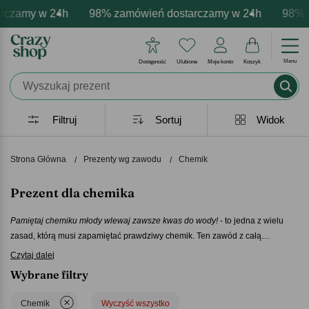
y w 24h
ersonalizacja produktów
mocje - zawsze udane prezenty
98% zamówień dostarczamy w 24h
Profesjonalna i darmowa personal
Prezentujemy pozytywne e
98% zamów
Menu
Dostępność
Ulubione
Moje konto
Koszyk
Filtruj
Sortuj
Widok
Strona Główna
Prezenty wg zawodu
Chemik
Prezent dla chemika
Pamiętaj chemiku młody wlewaj zawsze kwas do wody!
- to jedna z wielu
zasad, którą musi zapamiętać prawdziwy chemik. Ten zawód z całą
pewnością wymaga myślenia, ogromnej wiedzy oraz godzin pracy. Dlatego
Czytaj dalej
ważne jest, aby wręczyć mu odpowiedni
prezent dla chemika
. Niezależnie
Wybrane filtry
od tego co wybierzesz z naszej bogatej oferty jedno jest pewne, będzie to
prezent niezwykle oryginalny i trafiony. Wśród naszych produktów na
prezent
Chemik
Wyczyść wszystko