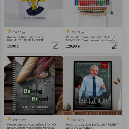
5.0 / 5
5.0 / 5
(6)
(1)
Kartka na Dzień Mężczyzny
Personalizowana poduszka TABLICA
PROMIENIEJĘ DLA CIEBIE
MENDELEJEWA prezent dla chemika
19,90 zł
129,90 zł
4.9 / 5
5.0 / 5
(39)
(5)
Personalizowany przepiśnik BAKING
Plakat ze zdjęciem 31x41 cm PREZENT
BREAD prezent dla serialomaniaka
DLA NAUCZYCIELA