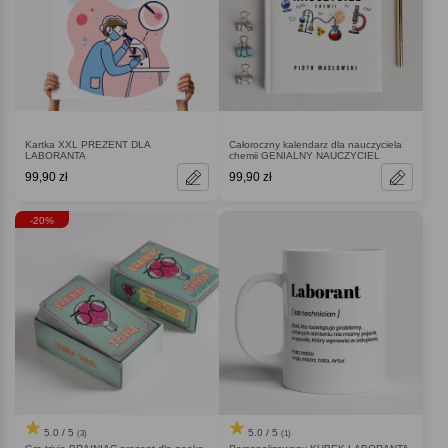
Kartka XXL PREZENT DLA
Całoroczny kalendarz dla nauczyciela
LABORANTA
chemii GENIALNY NAUCZYCIEL
99,90 zł
99,90 zł
-20%
5.0 / 5
5.0 / 5
(3)
(1)