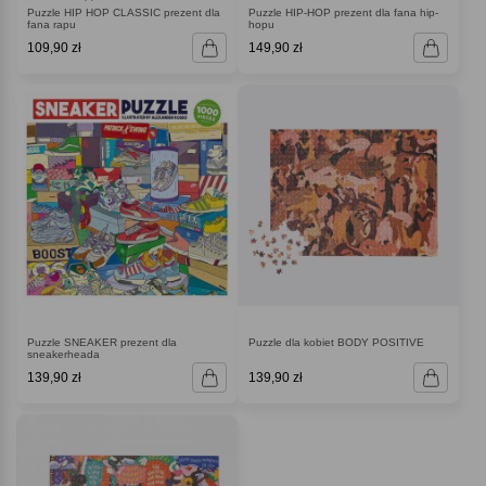
Puzzle HIP HOP CLASSIC prezent dla
Puzzle HIP-HOP prezent dla fana hip-
fana rapu
hopu
109,90 zł
149,90 zł
Puzzle SNEAKER prezent dla
Puzzle dla kobiet BODY POSITIVE
sneakerheada
139,90 zł
139,90 zł