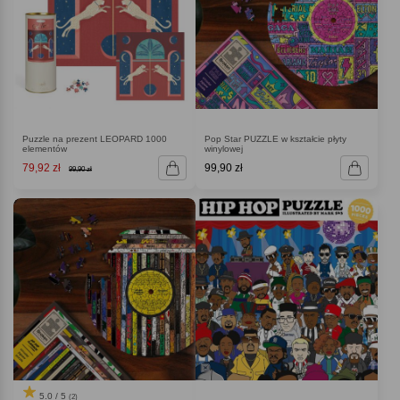
Puzzle na prezent LEOPARD 1000
Pop Star PUZZLE w kształcie płyty
elementów
winylowej
79,92 zł
99,90 zł
99,90 zł
5.0 / 5
(2)