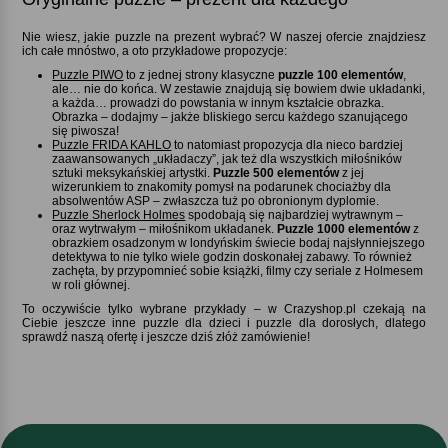
Nie wiesz, jakie puzzle na prezent wybrać? W naszej ofercie znajdziesz
ich całe mnóstwo, a oto przykładowe propozycje:
Puzzle PIWO
to z jednej strony klasyczne
puzzle 100 elementów
,
ale… nie do końca. W zestawie znajdują się bowiem dwie układanki,
a każda… prowadzi do powstania w innym kształcie obrazka.
Obrazka – dodajmy – jakże bliskiego sercu każdego szanującego
się piwosza!
Puzzle FRIDA KAHLO
to natomiast propozycja dla nieco bardziej
zaawansowanych „układaczy”, jak też dla wszystkich miłośników
sztuki meksykańskiej artystki.
Puzzle 500 elementów
z jej
wizerunkiem to znakomity pomysł na podarunek chociażby dla
absolwentów ASP – zwłaszcza tuż po obronionym dyplomie.
Puzzle Sherlock Holmes
spodobają się najbardziej wytrawnym –
oraz wytrwałym – miłośnikom układanek.
Puzzle 1000 elementów
z
obrazkiem osadzonym w londyńskim świecie bodaj najsłynniejszego
detektywa to nie tylko wiele godzin doskonałej zabawy. To również
zachęta, by przypomnieć sobie książki, filmy czy seriale z Holmesem
w roli głównej.
To oczywiście tylko wybrane przykłady – w Crazyshop.pl czekają na
Ciebie jeszcze inne puzzle dla dzieci i puzzle dla dorosłych, dlatego
sprawdź naszą ofertę i jeszcze dziś złóż zamówienie!