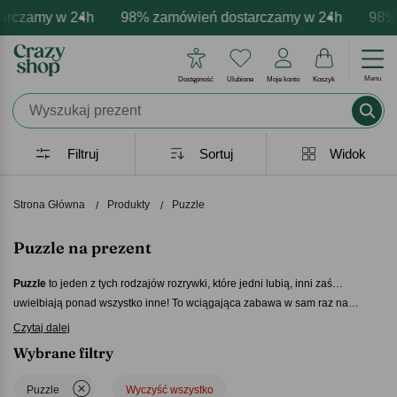
czamy w 24h
wa personalizacja produktów
ne emocje - zawsze udane prezenty
98% zamówień dostarczamy w 24h
Profesjonalna i darmowa pers
Prezentujemy pozytyw
98% z
Menu
Dostępność
Ulubione
Moje konto
Koszyk
Filtruj
Sortuj
Widok
Strona Główna
Produkty
Puzzle
Puzzle na prezent
Puzzle
to jeden z tych rodzajów rozrywki, które jedni lubią, inni zaś…
uwielbiają ponad wszystko inne! To wciągająca zabawa w sam raz na
chłodne zimowe wieczory, ale przecież nie tylko…
Masz wśród swoich znajomych kogoś, kto lubi układać obrazki z
Czytaj dalej
rozsypanych elementów
Puzzle na prezent
na pewno mu się spodobają.
Wybrane filtry
Mniejsze, większe, z jakim obrazkiem? To Ty decydujesz, dlatego sprawdź
nasze propozycje już dziś!
Puzzle
Wyczyść wszystko