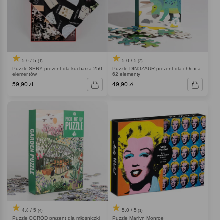
5.0 / 5
5.0 / 5
(1)
(3)
Puzzle SERY prezent dla kucharza 250
Puzzle DINOZAUR prezent dla chłopca
elementów
62 elementy
59,90 zł
49,90 zł
4.8 / 5
5.0 / 5
(4)
(1)
Puzzle OGRÓD prezent dla miłośniczki
Puzzle Marilyn Monroe