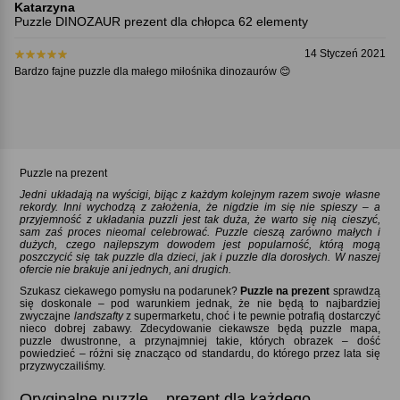
Katarzyna
Puzzle DINOZAUR prezent dla chłopca 62 elementy
14 Styczeń 2021
Bardzo fajne puzzle dla małego miłośnika dinozaurów 😊
Puzzle na prezent
Jedni układają na wyścigi, bijąc z każdym kolejnym razem swoje własne
rekordy. Inni wychodzą z założenia, że nigdzie im się nie spieszy – a
przyjemność z układania puzzli jest tak duża, że warto się nią cieszyć,
sam zaś proces nieomal celebrować. Puzzle cieszą zarówno małych i
dużych, czego najlepszym dowodem jest popularność, którą mogą
poszczycić się tak puzzle dla dzieci, jak i puzzle dla dorosłych. W naszej
ofercie nie brakuje ani jednych, ani drugich.
Szukasz ciekawego pomysłu na podarunek
Puzzle na prezent
sprawdzą
się doskonale – pod warunkiem jednak, że nie będą to najbardziej
zwyczajne
landszafty
z supermarketu, choć i te pewnie potrafią dostarczyć
nieco dobrej zabawy. Zdecydowanie ciekawsze będą puzzle mapa,
puzzle dwustronne, a przynajmniej takie, których obrazek – dość
powiedzieć – różni się znacząco od standardu, do którego przez lata się
przyzwyczailiśmy.
Oryginalne puzzle – prezent dla każdego