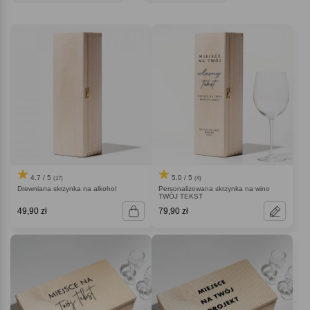
4.7 / 5
5.0 / 5
(17)
(4)
Drewniana skrzynka na alkohol
Personalizowana skrzynka na wino
TWÓJ TEKST
49,90 zł
79,90 zł