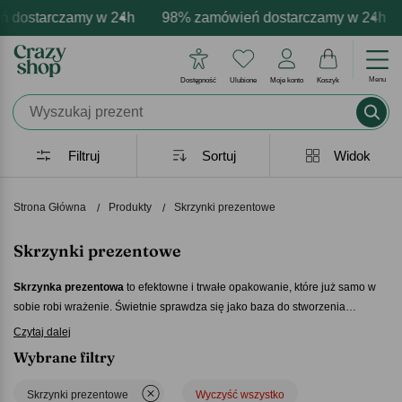
 dostarczamy w 24h
i darmowa personalizacja produktów
pozytywne emocje - zawsze udane prezenty
98% zamówień dostarczamy w 24h
Profesjonalna i darmo
Prezentujemy p
Menu
Dostępność
Ulubione
Moje konto
Koszyk
Filtruj
Sortuj
Widok
Strona Główna
Produkty
Skrzynki prezentowe
Skrzynki prezentowe
Skrzynka prezentowa
to efektowne i trwałe opakowanie, które już samo w
sobie robi wrażenie. Świetnie sprawdza się jako baza do stworzenia
wyjątkowego zestawu upominkowego. W naszej ofercie znajdziesz solidne,
Czytaj dalej
estetyczne
skrzynki prezentowe
- idealne na każdą okazję. To sposób, by
Wybrane filtry
zwykły prezent zyskał elegancką oprawę i drugie życie jako praktyczne
pudełko do przechowywania. Doceni ją każdy obdarowany.
Skrzynki prezentowe
Wyczyść wszystko