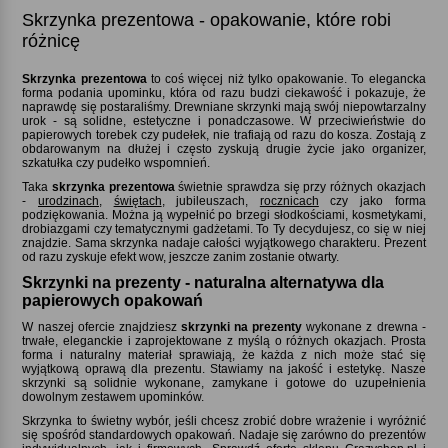
Skrzynka prezentowa - opakowanie, które robi
różnicę
Skrzynka prezentowa
to coś więcej niż tylko opakowanie. To elegancka
forma podania upominku, która od razu budzi ciekawość i pokazuje, że
naprawdę się postaraliśmy. Drewniane skrzynki mają swój niepowtarzalny
urok - są solidne, estetyczne i ponadczasowe. W przeciwieństwie do
papierowych torebek czy pudełek, nie trafiają od razu do kosza. Zostają z
obdarowanym na dłużej i często zyskują drugie życie jako organizer,
szkatułka czy pudełko wspomnień.
Taka
skrzynka prezentowa
świetnie sprawdza się przy różnych okazjach
-
urodzinach
,
świętach
, jubileuszach,
rocznicach
czy jako forma
podziękowania. Można ją wypełnić po brzegi słodkościami, kosmetykami,
drobiazgami czy tematycznymi gadżetami. To Ty decydujesz, co się w niej
znajdzie. Sama skrzynka nadaje całości wyjątkowego charakteru. Prezent
od razu zyskuje efekt wow, jeszcze zanim zostanie otwarty.
Skrzynki na prezenty - naturalna alternatywa dla
papierowych opakowań
W naszej ofercie znajdziesz
skrzynki na prezenty
wykonane z drewna -
trwałe, eleganckie i zaprojektowane z myślą o różnych okazjach. Prosta
forma i naturalny materiał sprawiają, że każda z nich może stać się
wyjątkową oprawą dla prezentu. Stawiamy na jakość i estetykę. Nasze
skrzynki są solidnie wykonane, zamykane i gotowe do uzupełnienia
dowolnym zestawem upominków.
Skrzynka to świetny wybór, jeśli chcesz zrobić dobre wrażenie i wyróżnić
się spośród standardowych opakowań. Nadaje się zarówno do prezentów