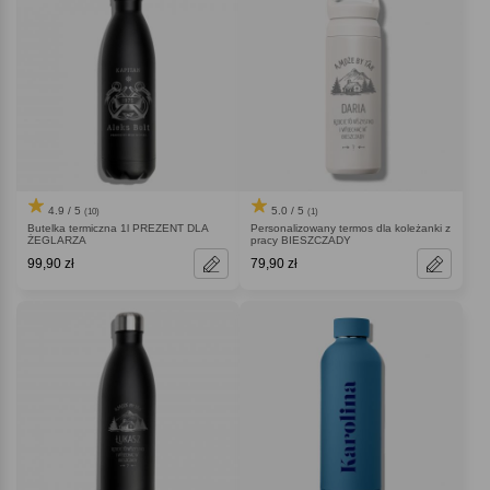
4.9 / 5
5.0 / 5
(10)
(1)
Butelka termiczna 1l PREZENT DLA
Personalizowany termos dla koleżanki z
ŻEGLARZA
pracy BIESZCZADY
99,90 zł
79,90 zł