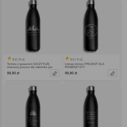
5.0 / 5
5.0 / 5
(1)
(1)
Termos z grawerem SZCZYTUJĘ
Litrowy termos PREZENT DLA
śmieszny prezent dla miłośnika gór
ROWERZYSTY
99,90 zł
99,90 zł