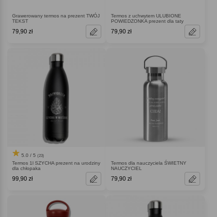
Grawerowany termos na prezent TWÓJ
Termos z uchwytem ULUBIONE
TEKST
POWIEDZONKA prezent dla taty
79,90 zł
79,90 zł
5.0 / 5
(23)
Termos 1l SZYCHA prezent na urodziny
Termos dla nauczyciela ŚWIETNY
dla chłopaka
NAUCZYCIEL
99,90 zł
79,90 zł