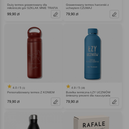
Duży termos grawerowany dla
Grawerowany termos harcerski z
miłośniczki gór SZKLAK MNIE TRAFIA
uchwytem CZUWAJ
99,90 zł
79,90 zł
4.0 / 5
4.9 / 5
(1)
(18)
Personalizowany termos Z KONIEM
Butelka termiczna ŁZY UCZNIÓW
śmieszny prezent dla nauczyciela
79,90 zł
79,90 zł