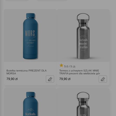
podróżują lub spędzają dużo czasu w plenerze, wędkując, wędrując,
fotografując, polując, malując, polując i realizując inne pasje.
5.0 / 5
(2)
Butelka termiczna PREZENT DLA
Termos z uchwytem SZLAK MNIE
MORSA
TRAFIA prezent dla wielbiciela gór
79,90 zł
79,90 zł