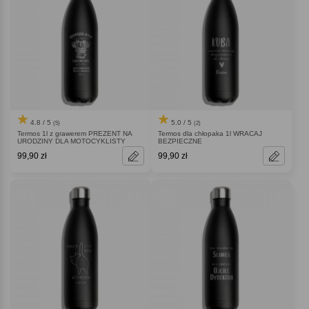
4.8 / 5
5.0 / 5
(5)
(2)
Termos 1l z grawerem PREZENT NA
Termos dla chłopaka 1l WRACAJ
URODZINY DLA MOTOCYKLISTY
BEZPIECZNE
99,90 zł
99,90 zł