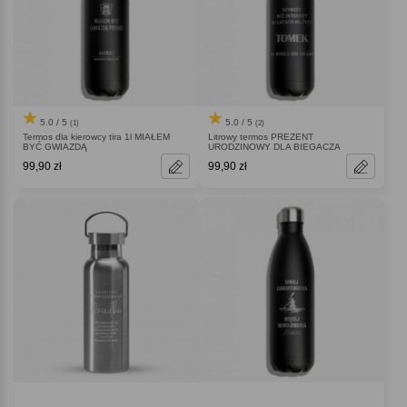
5.0 / 5
5.0 / 5
(1)
(2)
Termos dla kierowcy tira 1l MIAŁEM
Litrowy termos PREZENT
BYĆ GWIAZDĄ
URODZINOWY DLA BIEGACZA
99,90 zł
99,90 zł