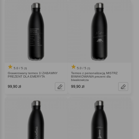
5.0 / 5
5.0 / 5
(3)
(1)
Grawerowany termos 1l ZABAWNY
Termos z personalizacją MISTRZ
PREZENT DLA EMERYTA
BIWAKOWANIA prezent dla
biwakowicza
99,90 zł
99,90 zł