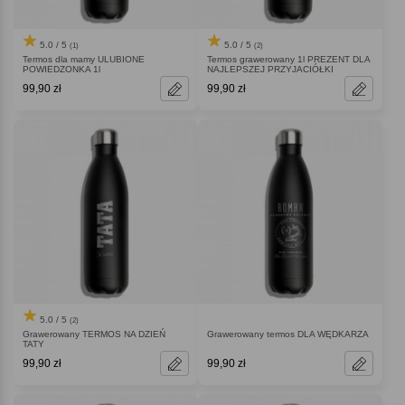
5.0 / 5
5.0 / 5
(1)
(2)
Termos dla mamy ULUBIONE
Termos grawerowany 1l PREZENT DLA
POWIEDZONKA 1l
NAJLEPSZEJ PRZYJACIÓŁKI
99,90 zł
99,90 zł
5.0 / 5
(2)
Grawerowany TERMOS NA DZIEŃ
Grawerowany termos DLA WĘDKARZA
TATY
99,90 zł
99,90 zł