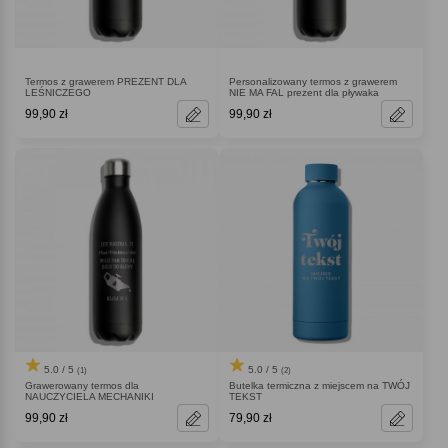
Termos z grawerem PREZENT DLA
Personalizowany termos z grawerem
LEŚNICZEGO
NIE MA FAL prezent dla pływaka
99,90 zł
99,90 zł
5.0 / 5
5.0 / 5
(1)
(2)
Grawerowany termos dla
Butelka termiczna z miejscem na TWÓJ
NAUCZYCIELA MECHANIKI
TEKST
99,90 zł
79,90 zł