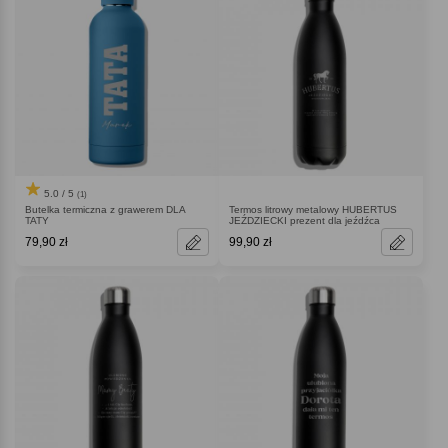
5.0 / 5
(1)
Butelka termiczna z grawerem DLA
Termos litrowy metalowy HUBERTUS
TATY
JEŹDZIECKI prezent dla jeźdźca
79,90 zł
99,90 zł