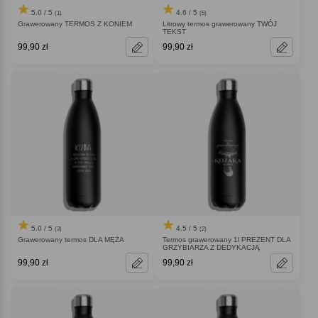
5.0 / 5
4.6 / 5
(1)
(5)
Grawerowany TERMOS Z KONIEM
Litrowy termos grawerowany TWÓJ
TEKST
99,90 zł
99,90 zł
5.0 / 5
4.5 / 5
(3)
(2)
Grawerowany termos DLA MĘŻA
Termos grawerowany 1l PREZENT DLA
GRZYBIARZA Z DEDYKACJĄ
99,90 zł
99,90 zł