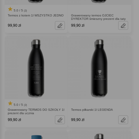
5.0 / 5
(2)
Termos z kotem 1l WSZYSTKO JEDNO
Grawerowany termos OJCIEC
DYREKTOR śmieszny prezent dla taty
99,90 zł
99,90 zł
5.0 / 5
(2)
Grawerowany TERMOS DO SZKOŁY 1l
Termos piłkarski 1l LEGENDA
prezent dla ucznia
99,90 zł
99,90 zł