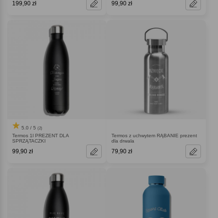
199,90 zł
99,90 zł
5.0 / 5
(2)
Termos 1l PREZENT DLA
Termos z uchwytem RĄBANIE prezent
SPRZĄTACZKI
dla drwala
99,90 zł
79,90 zł