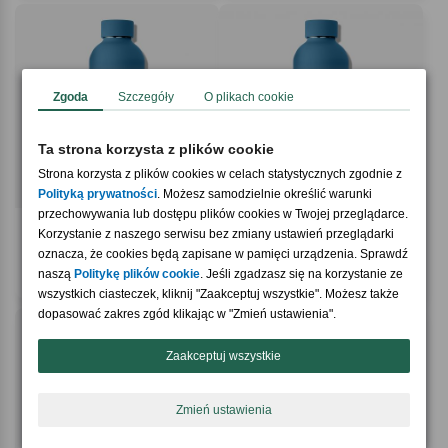
Zgoda
Szczegóły
O plikach cookie
Ta strona korzysta z plików cookie
Strona korzysta z plików cookies w celach statystycznych zgodnie z
Polityką prywatności
. Możesz samodzielnie określić warunki
przechowywania lub dostępu plików cookies w Twojej przeglądarce.
5.0 / 5
5.0 / 5
(2)
(3)
Korzystanie z naszego serwisu bez zmiany ustawień przeglądarki
Butelka termiczna z koniem PREZENT
Butelka termiczna z grawerem
DLA JEŹDŹCA
oznacza, że cookies będą zapisane w pamięci urządzenia. Sprawdź
PREZENT DLA WĘDKARZA
79,90 zł
naszą
Politykę plików cookie
. Jeśli zgadzasz się na korzystanie ze
79,90 zł
wszystkich ciasteczek, kliknij "Zaakceptuj wszystkie". Możesz także
dopasować zakres zgód klikając w "Zmień ustawienia".
Zaakceptuj wszystkie
Zmień ustawienia