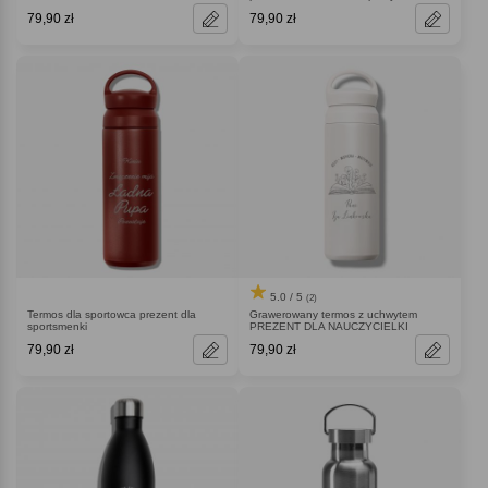
79,90 zł
79,90 zł
5.0 / 5
(2)
Termos dla sportowca prezent dla
Grawerowany termos z uchwytem
sportsmenki
PREZENT DLA NAUCZYCIELKI
79,90 zł
79,90 zł