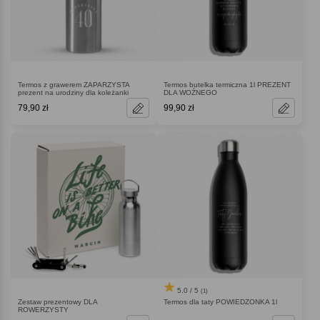
Termos z grawerem ZAPARZYSTA
Termos butelka termiczna 1l PREZENT
prezent na urodziny dla koleżanki
DLA WOŹNEGO
79,90 zł
99,90 zł
5.0 / 5
(1)
Zestaw prezentowy DLA
Termos dla taty POWIEDZONKA 1l
ROWERZYSTY