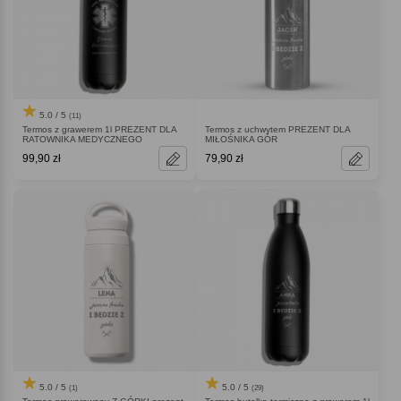
5.0 / 5
(11)
Termos z grawerem 1l PREZENT DLA
Termos z uchwytem PREZENT DLA
RATOWNIKA MEDYCZNEGO
MIŁOŚNIKA GÓR
99,90 zł
79,90 zł
5.0 / 5
5.0 / 5
(1)
(29)