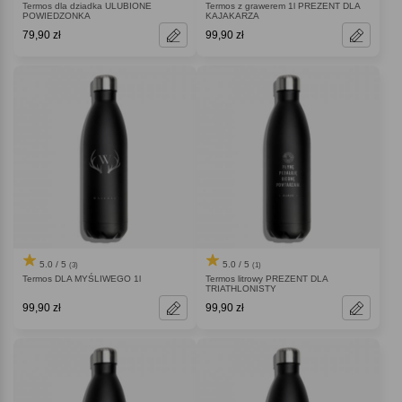
Termos dla dziadka ULUBIONE
Termos z grawerem 1l PREZENT DLA
POWIEDZONKA
KAJAKARZA
79,90 zł
99,90 zł
5.0 / 5
5.0 / 5
(3)
(1)
Termos DLA MYŚLIWEGO 1l
Termos litrowy PREZENT DLA
TRIATHLONISTY
99,90 zł
99,90 zł