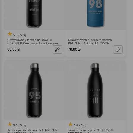
5.0 / 5
(3)
Grawerowany termos na kawę 1l
Grawerowana butelka termiczna
CZARNA KAWA prezent dla kawosza
PREZENT DLA SPORTOWCA
99,90 zł
79,90 zł
5.0 / 5
5.0 / 5
(7)
(1)
Termos personalizowany 1l PREZENT
Termos na napoje PRAKTYCZNY