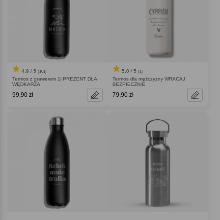
4.9 / 5
5.0 / 5
(101)
(1)
Termos z grawerem 1l PREZENT DLA
Termos dla mężczyzny WRACAJ
WĘDKARZA
BEZPIECZNIE
99,90 zł
79,90 zł