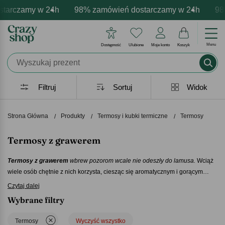
czamy w 24h
wa personalizacja produktów
ne emocje - zawsze udane prezenty
98% zamówień dostarczamy w 24h
Profesjonalna i darmowa pers
Prezentujemy pozytywn
98% za
Menu
Dostępność
Ulubione
Moje konto
Koszyk
Filtruj
Sortuj
Widok
Strona Główna
Produkty
Termosy i kubki termiczne
Termosy
Termosy z grawerem
Termosy z grawerem
wbrew pozorom wcale nie odeszły do lamusa.
Wciąż
wiele osób chętnie z nich korzysta, ciesząc się aromatycznym i gorącym
napojem w chłodne dni lub przyjemnie zimnym w upalną pogodę. My
Czytaj dalej
prezentujemy
termosy na prezent
które charakteryzuje nowoczesny design i
Wybrane filtry
możliwość personalizacji, dzięki czemu są one idealne na różne okazje. Z
takiego upominku ucieszą się przede wszystkim te osoby, które dużo
Termosy
Wyczyść wszystko