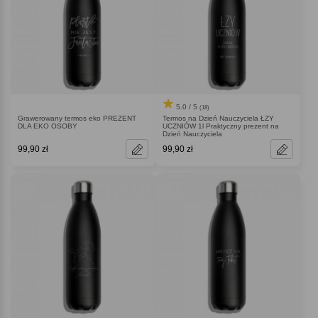
5.0 / 5
(18)
Grawerowany termos eko PREZENT
Termos na Dzień Nauczyciela ŁZY
DLA EKO OSOBY
UCZNIÓW 1l Praktyczny prezent na
Dzień Nauczyciela
99,90 zł
99,90 zł