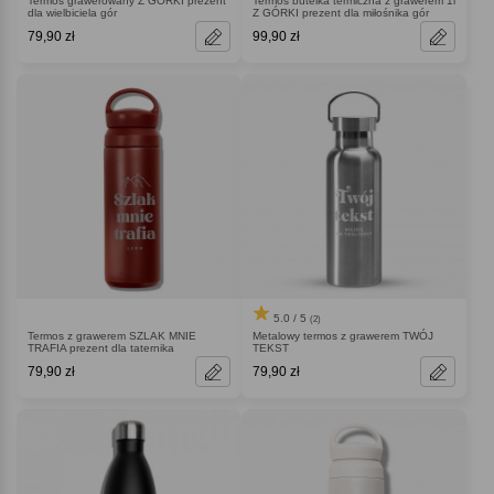
Termos grawerowany Z GÓRKI prezent
Termos butelka termiczna z grawerem 1l
dla wielbiciela gór
Z GÓRKI prezent dla miłośnika gór
79,90 zł
99,90 zł
5.0 / 5
(2)
Termos z grawerem SZLAK MNIE
Metalowy termos z grawerem TWÓJ
TRAFIA prezent dla taternika
TEKST
79,90 zł
79,90 zł