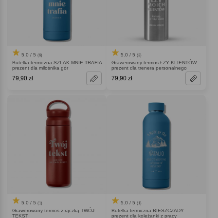
5.0 / 5
5.0 / 5
(6)
(3)
Butelka termiczna SZLAK MNIE TRAFIA
Grawerowany termos ŁZY KLIENTÓW
prezent dla miłośnika gór
prezent dla trenera personalnego
79,90 zł
79,90 zł
5.0 / 5
5.0 / 5
(1)
(1)
Grawerowany termos z rączką TWÓJ
Butelka termiczna BIESZCZADY
TEKST
prezent dla koleżanki z pracy