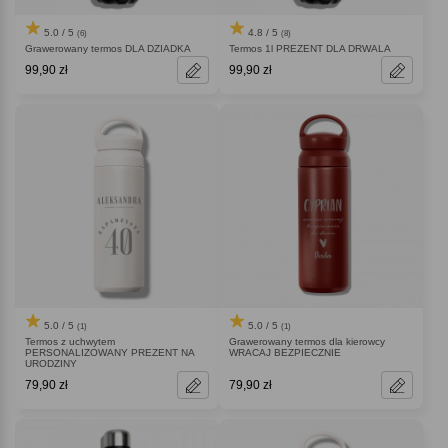
5.0 / 5
4.8 / 5
(6)
(8)
Grawerowany termos DLA DZIADKA
Termos 1l PREZENT DLA DRWALA
99,90 zł
99,90 zł
5.0 / 5
5.0 / 5
(1)
(1)
Termos z uchwytem
Grawerowany termos dla kierowcy
PERSONALIZOWANY PREZENT NA
WRACAJ BEZPIECZNIE
URODZINY
79,90 zł
79,90 zł