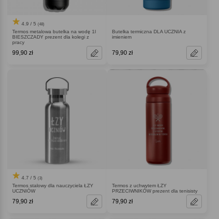
4.9 / 5
(48)
Termos metalowa butelka na wodę 1l
Butelka termiczna DLA UCZNIA z
BIESZCZADY prezent dla kolegi z
imieniem
pracy
99,90 zł
79,90 zł
4.7 / 5
(3)
Termos stalowy dla nauczyciela ŁZY
Termos z uchwytem ŁZY
UCZNIÓW
PRZECIWNIKÓW prezent dla tenisisty
79,90 zł
79,90 zł