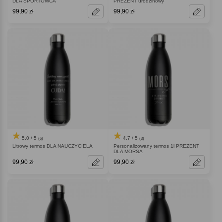
DLA SPORTOWCA
PREZENT urodzinowy
99,90 zł
99,90 zł
5.0 / 5
4.7 / 5
(6)
(3)
Litrowy termos DLA NAUCZYCIELA
Personalizowany termos 1l PREZENT
DLA MORSA
99,90 zł
99,90 zł