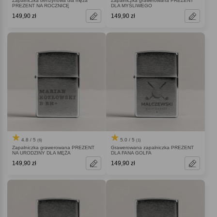
Zapalniczka benzynowa dla męża
Zapalniczka grawerowana PREZENT
PREZENT NA ROCZNICĘ
DLA MYŚLIWEGO
149,90 zł
149,90 zł
4.8 / 5
5.0 / 5
(6)
(1)
Zapalniczka grawerowana PREZENT
Grawerowana zapalniczka PREZENT
NA URODZINY DLA MĘŻA
DLA FANA GOLFA
149,90 zł
149,90 zł