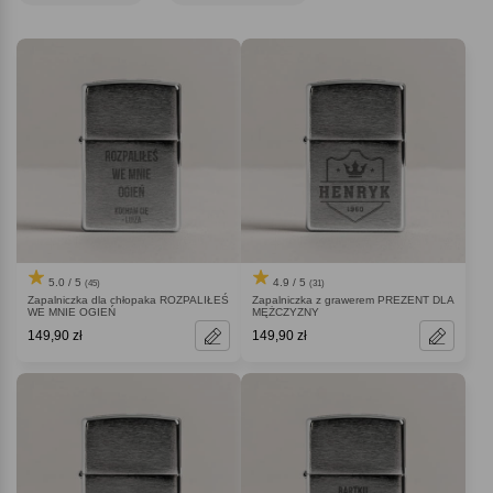
5.0 / 5
4.9 / 5
(45)
(31)
Zapalniczka dla chłopaka ROZPALIŁEŚ
Zapalniczka z grawerem PREZENT DLA
WE MNIE OGIEŃ
MĘŻCZYZNY
149,90 zł
149,90 zł