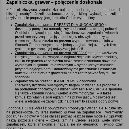
Zapalniczka, grawer – połączenie doskonałe
Która ekskluzywna zapalniczka najlepiej nada się na podarunek dla
bliskiej osoby? Jeżeli zastanawiasz się, którą wybrać, zacznij od
przyjrzenia się propozycjom, jakie dla Ciebie wybraliśmy:
Zapalniczka z grawerem PREZENT DLA UKOCHANEGO
to
doskonały pomysł na romantyczny podarunek dla drugiej połówki.
Osobista dedykacja sprawia, że każdorazowe zapalanie świeczek
przed romantyczną kolacją zmieni się w niezwykle uroczystą
ceremonię!
Zapalniczka na prezent
wyprodukowana została w
Stanach Zjednoczonych przez jedną z najbardziej uznanych firm na
rynku – to gwarancja jej najwyższej jakości!
Zapalniczka z grawerem na prezent INICJAŁY
to najprawdziwsza
klasyka gatunku. Jak wszystkie najbardziej ekskluzywne produkty,
tak i ta
elegancka zapalniczka
może zostać ozdobiona dowolnie
wybranymi inicjałami umieszczonymi w symbolicznym kształcie
przypominającym herb. Obdarowany ma już szlafrok z osobistym
haftem? Zapalniczka z grawerem na prezent z pewnością mu się
spodoba!
Zapalniczka na prezent DLA KIEROWCY
ozdobiona
charakterystycznymi wyścigowymi flagami to wspaniała propozycja
na podarunek chociażby dla miłośników serii NASCAR. Ale spodoba
się także każdemu innemu wielbicielowi motoryzacji – a także
komuś, kto właśnie zdał egzamin na prawo jazdy. Możliwości jest
wiele, a eleganckie zapalniczki na prezent to zawsze dobry pomysł!
Spodobała Ci się któraś z powyższych propozycji? Wspaniale! Nic nie stoi
na przeszkodzie, by teraz nanieść grawer na zapalniczce i wyśmienity
podarunek gotowy. A może chcesz poznać jeszcze inne modele? Sprawdź
naszą pozostałą ofertę – czeka tam na Ciebie jeszcze wiele innych
zapalniczek, które znakomicie nadają się na elegancki i symboliczny
podarunek.