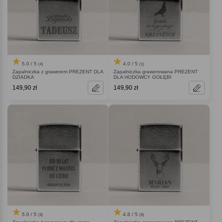
5.0 / 5
4.0 / 5
(4)
(1)
Zapalniczka z grawerem PREZENT DLA
Zapalniczka grawerowana PREZENT
DZIADKA
DLA HODOWCY GOŁĘBI
149,90 zł
149,90 zł
5.0 / 5
4.8 / 5
(8)
(6)