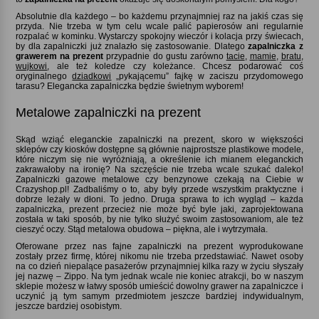
Absolutnie dla każdego – bo każdemu przynajmniej raz na jakiś czas się
przyda. Nie trzeba w tym celu wcale palić papierosów ani regularnie
rozpalać w kominku. Wystarczy spokojny wieczór i kolacja przy świecach,
by dla zapalniczki już znalazło się zastosowanie. Dlatego
zapalniczka z
grawerem na prezent
przypadnie do gustu zarówno
tacie
,
mamie
,
bratu
,
wujkowi
, ale też koledze czy koleżance. Chcesz podarować coś
oryginalnego
dziadkowi
„pykającemu” fajkę w zaciszu przydomowego
tarasu
Elegancka zapalniczka będzie świetnym wyborem!
Metalowe zapalniczki na prezent
Skąd wziąć eleganckie zapalniczki na prezent, skoro w większości
sklepów czy kiosków dostępne są głównie najprostsze plastikowe modele,
które niczym się nie wyróżniają, a określenie ich mianem eleganckich
zakrawałoby na ironię? Na szczęście nie trzeba wcale szukać daleko!
Zapalniczki gazowe metalowe czy benzynowe czekają na Ciebie w
Crazyshop.pl! Zadbaliśmy o to, aby były przede wszystkim praktyczne i
dobrze leżały w dłoni. To jedno. Druga sprawa to ich wygląd – każda
zapalniczka, prezent przecież nie może być byle jaki, zaprojektowana
została w taki sposób, by nie tylko służyć swoim zastosowaniom, ale też
cieszyć oczy. Stąd metalowa obudowa – piękna, ale i wytrzymała.
Oferowane przez nas fajne zapalniczki na prezent wyprodukowane
zostały przez firmę, której nikomu nie trzeba przedstawiać. Nawet osoby
na co dzień niepalące pasażerów przynajmniej kilka razy w życiu słyszały
jej nazwę – Zippo. Na tym jednak wcale nie koniec atrakcji, bo w naszym
sklepie możesz w łatwy sposób umieścić dowolny grawer na zapalniczce i
uczynić ją tym samym przedmiotem jeszcze bardziej indywidualnym,
jeszcze bardziej osobistym.