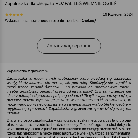
Zapalniczka dla chłopaka ROZPALIŁEŚ WE MNIE OGIEŃ
19 Kwiecień 2024
Wykonanie zamówionego prezentu - perfekt! Dziękuję!
Zobacz więcej opinii
Zapalniczka z grawerem
Zapalniczka to jeden z tych drobiazgów, które przydają się zazwyczaj
wtedy, kiedy akurat… nie ma się ich pod ręką. Skończyły się zapałki, a
jakoś trzeba zapalić świeczki – na przykład na urodzinowym torcie
Trzeba „poratować ogniem” przechodnia na ulicy? Grill sam z siebie nie
chce zapłonąć od promieni palącego słońca? To tylko wybrane sytuacje, a
przecież można wyliczać je jeszcze w nieskończoność. A skoro tak, to
może warto pomyśleć o sprawieniu samemu sobie – albo bliskiej osobie –
oryginalnego prezentu
Zapalniczka z grawerem
sprawdzi się w tej roli
idealnie!
Dla wielu osób zapalniczka – czy to zapalniczka metalowa czy ta ulubiona
plastikowa – to przedmiot bardzo osobisty. Taki, którego nie chciałoby się
w żadnym wypadku zgubić ani komukolwiek
niechcący
przekazać. A skoro
rzecz tak niepozorna może mieć naprawdę wielką wartość sentymentalną,
to
zapalniczka na prezent
okazuje się doskonałym pomysłem. Dla kogo