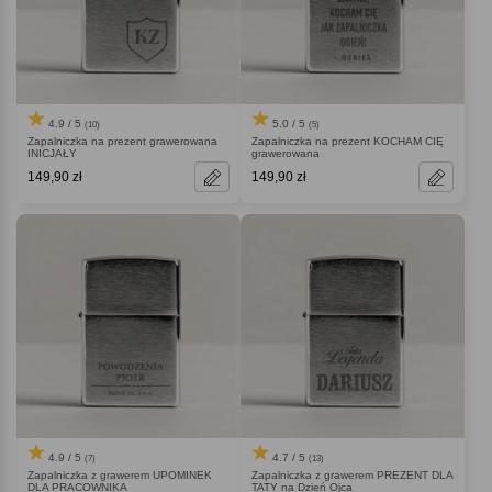
4.9 / 5
5.0 / 5
(10)
(5)
Zapalniczka na prezent grawerowana
Zapalniczka na prezent KOCHAM CIĘ
INICJAŁY
grawerowana
149,90 zł
149,90 zł
4.9 / 5
4.7 / 5
(7)
(13)
Zapalniczka z grawerem UPOMINEK
Zapalniczka z grawerem PREZENT DLA
DLA PRACOWNIKA
TATY na Dzień Ojca