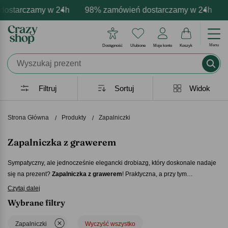
starczamy w 24h
darmowa personalizacja produktów
ytywne emocje - zawsze udane prezenty
98% zamówień dostarczamy w 24h
Profesjonalna i darmowa
Prezentujemy poz
9
Menu
Dostępność
Ulubione
Moje konto
Koszyk
Filtruj
Sortuj
Widok
Strona Główna
Produkty
Zapalniczki
Zapalniczka z grawerem
Sympatyczny, ale jednocześnie elegancki drobiazg, który doskonale nadaje
się na prezent
Zapalniczka z grawerem
! Praktyczna, a przy tym
ekskluzywna – ucieszy każdego, nie tylko palacza! Metalowa
zapalniczka na
Czytaj dalej
prezent
, ozdobiona indywidualnym grawerem, to rzecz, która posłuży
Wybrane filtry
obdarowanej przez wiele lat. Wybierz więc odpowiedni model, dodaj do
niego własne napisy i spraw bliskiemu wyjątkową niespodziankę!
Zapalniczki
Wyczyść wszystko