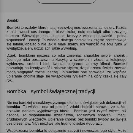
Bombki
Bombki
to ozdoby, które mają niezwykłą moc tworzenia atmosfery. Każda
z nich wnosi coś innego - blask, kolor, nutę nostalgii albo szczyptę
humoru. Wieszając je na choince, tworzysz własną opowieść - pełną
wspomnień i emocji. To właśnie dlatego bombki tak często przechowuje
się latami, dbając o nie jak o małe skarby. Ich wartość nie tkwi tylko w
wyglądzie, ale w uczuciach, jakie wywołują.
Dzięki bombkom możesz co roku zmieniać charakter swojej choinki.
Jednego roku postawisz na klasykę w czerwieni i złocie, a kolejnego
wybierzesz srebro i biel, tworząc elegancki zimowy klimat.
Bombki
pozwalają na kreatywność i zabawę stylem, dzięki czemu święta zawsze
mogą wyglądać trochę inaczej. To właśnie one sprawiają, że wspólne
ubieranie choinki staje się wyjątkowym rytuałem, na który czeka się cały
rok.
Bombka - symbol świątecznej tradycji
Nie ma bardziej charakterystycznego elementu świątecznych dekoracji niż
bombka
. To właśnie ona od pokoleń zdobi choinki i sprawia, że każde
drzewko nabiera wyjątkowego blasku. Bombka jest czymś więcej niż
ozdobą. To wspomnienie dzieciństwa, rodzinnych spotkań i magii
grudniowych wieczorów. Ubieranie choinki bez bombki byłoby jak święta
bez prezentów. Niby możliwe, ale trudno to sobie wyobrazić.
Współczesna
bombka
to połączenie tradycji i nowoczesnego stylu. Może