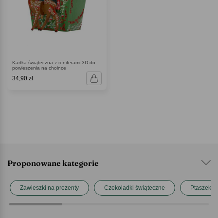
Kartka świąteczna z reniferami 3D do
powieszenia na choince
34,90 zł
Proponowane kategorie
Zawieszki na prezenty
Czekoladki świąteczne
Ptaszek S