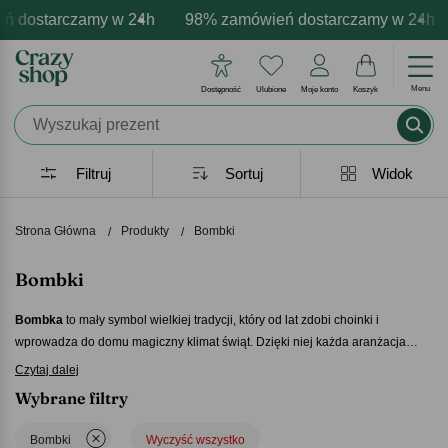
 dostarczamy w 24h
 i darmowa personalizacja produktów
pozytywne emocje - zawsze udane prezenty
98% zamówień dostarczamy w 24h
Profesjonalna i darm
Prezentujemy 
Menu
Dostępność
Ulubione
Moje konto
Koszyk
Filtruj
Sortuj
Widok
Strona Główna
Produkty
Bombki
Bombki
Bombka
to mały symbol wielkiej tradycji, który od lat zdobi choinki i
wprowadza do domu magiczny klimat świąt. Dzięki niej każda aranżacja
nabiera blasku, a wspólne ubieranie choinki staje się wyjątkowym rytuałem.
Czytaj dalej
Nasze
bombki
łączą elegancję z nowoczesnym stylem. Znajdziesz tu ozdoby
Wybrane filtry
idealne zarówno do klasycznych wnętrz, jak i tych bardziej nowoczesnych.
To piękny detal, który zawsze wywołuje uśmiech i buduje świąteczną
Bombki
Wyczyść wszystko