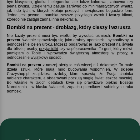
być klasyczna, gładka i elegancka, ale także kolorowa, zabawna czy
pełna błysku. Dzięki temu pasuje zarówno do minimalistycznych wnętrz,
jak i do tych, w których króluje przepych i świąteczne bogactwo form.
Jedno jest pewne - bombka zawsze przyciąga wzrok i tworzy klimat,
którego nie zastąpi żadna inna dekoracja.
Bombki na prezent - drobiazg, który cieszy i wzrusza
Nie każdy prezent musi być wielki, by wywołać uśmiech.
Bombki na
prezent
świetnie sprawdzają się jako drobny upominek - symboliczny, a
jednocześnie pełen uroku. Możesz podarować je jako
prezent na święta
dla bliskiej osoby,
przyjaciółki
czy współpracownika. To gest, który mówi:
pamiętam o Tobie i wprowadza świąteczną atmosferę w prosty, a
jednocześnie wyjątkowy sposób.
Bombki na prezent
z naszej oferty to coś więcej niż dekoracje. To małe
dzieła sztuki, które mają moc budowania wspomnień. W sklepie
Crazyshop.pl znajdziesz ozdoby, które sprawią, że Twoja choinka
nabierze charakteru, a obdarowani poczują magię świąt jeszcze mocniej.
Bo właśnie w takich detalach kryje się prawdziwe piękno Bożego
Narodzenia - w blasku światełek, zapachu pierników i subtelnym uroku
bombek.