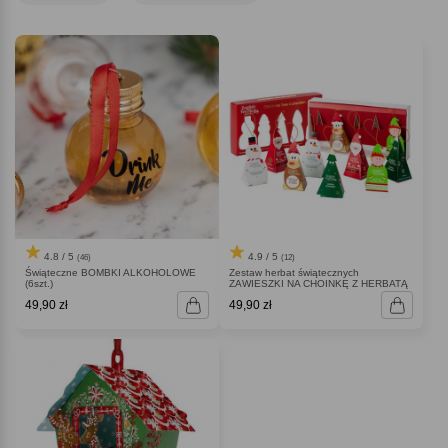
atmosferę.
4.8 / 5
4.9 / 5
(46)
(12)
Świąteczne BOMBKI ALKOHOLOWE
Zestaw herbat świątecznych
(6szt.)
ZAWIESZKI NA CHOINKĘ Z HERBATĄ
49,90 zł
49,90 zł