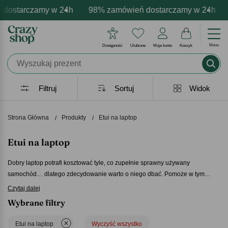
ostarczamy w 24h
darmowa personalizacja produktów
zytywne emocje - zawsze udane prezenty
98% zamówień dostarczamy w 24h
Profesjonalna i darmowa
Prezentujemy poz
9
Menu
Dostępność
Ulubione
Moje konto
Koszyk
Filtruj
Sortuj
Widok
Strona Główna
Produkty
Etui na laptop
Etui na laptop
Dobry laptop potrafi kosztować tyle, co zupełnie sprawny używany
samochód… dlatego zdecydowanie warto o niego dbać. Pomoże w tym
solidne
etui na laptop
. Ale to nie powinno być tylko wytrzymałe. Powinno
Czytaj dalej
również odpowiednio się prezentować! W naszej ofercie znajdziesz piękne i
Wybrane filtry
eleganckie
etui na laptop
, które znakomicie nadają się na podarunek – na
przykład dla osób, które dużo podróżują, prywatnie bądź zawodowo.
Etui na laptop
Wyczyść wszystko