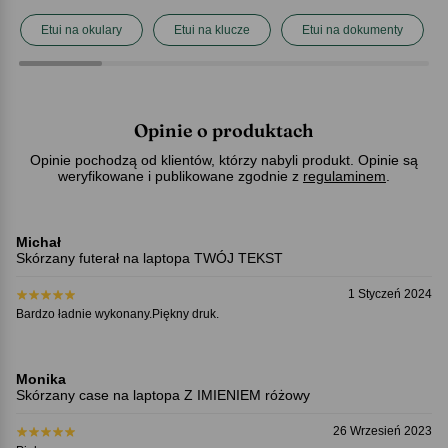
Etui na okulary
Etui na klucze
Etui na dokumenty
Opinie o produktach
Opinie pochodzą od klientów, którzy nabyli produkt. Opinie są
weryfikowane i publikowane zgodnie z
regulaminem
.
Michał
Skórzany futerał na laptopa TWÓJ TEKST
1 Styczeń 2024
Bardzo ładnie wykonany.Piękny druk.
Monika
Skórzany case na laptopa Z IMIENIEM różowy
26 Wrzesień 2023