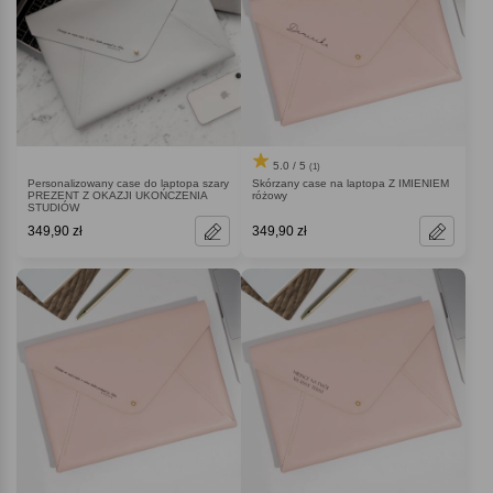
5.0 / 5
(1)
Personalizowany case do laptopa szary
Skórzany case na laptopa Z IMIENIEM
PREZENT Z OKAZJI UKOŃCZENIA
różowy
STUDIÓW
349,90 zł
349,90 zł