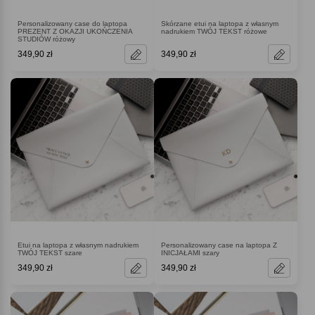
Personalizowany case do laptopa
Skórzane etui na laptopa z własnym
PREZENT Z OKAZJI UKOŃCZENIA
nadrukiem TWÓJ TEKST różowe
STUDIÓW różowy
349,90 zł
349,90 zł
Etui na laptopa z własnym nadrukiem
Personalizowany case na laptopa Z
TWÓJ TEKST szare
INICJAŁAMI szary
349,90 zł
349,90 zł