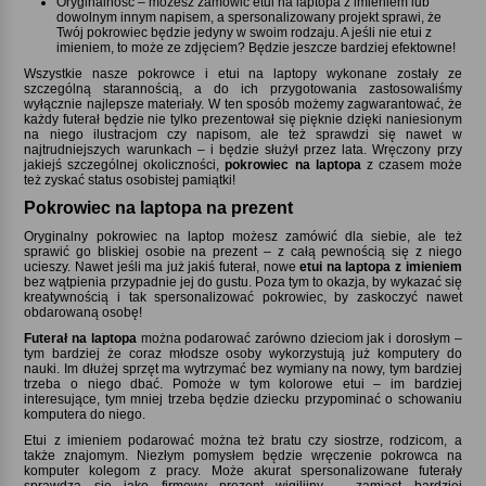
Oryginalność – możesz zamówić etui na laptopa z imieniem lub
dowolnym innym napisem, a spersonalizowany projekt sprawi, że
Twój pokrowiec będzie jedyny w swoim rodzaju. A jeśli nie etui z
imieniem, to może ze zdjęciem? Będzie jeszcze bardziej efektowne!
Wszystkie nasze pokrowce i etui na laptopy wykonane zostały ze
szczególną starannością, a do ich przygotowania zastosowaliśmy
wyłącznie najlepsze materiały. W ten sposób możemy zagwarantować, że
każdy futerał będzie nie tylko prezentował się pięknie dzięki naniesionym
na niego ilustracjom czy napisom, ale też sprawdzi się nawet w
najtrudniejszych warunkach – i będzie służył przez lata. Wręczony przy
jakiejś szczególnej okoliczności,
pokrowiec na laptopa
z czasem może
też zyskać status osobistej pamiątki!
Pokrowiec na laptopa na prezent
Oryginalny pokrowiec na laptop możesz zamówić dla siebie, ale też
sprawić go bliskiej osobie na prezent – z całą pewnością się z niego
ucieszy. Nawet jeśli ma już jakiś futerał, nowe
etui na laptopa z imieniem
bez wątpienia przypadnie jej do gustu. Poza tym to okazja, by wykazać się
kreatywnością i tak spersonalizować pokrowiec, by zaskoczyć nawet
obdarowaną osobę!
Futerał na laptopa
można podarować zarówno dzieciom jak i dorosłym –
tym bardziej że coraz młodsze osoby wykorzystują już komputery do
nauki. Im dłużej sprzęt ma wytrzymać bez wymiany na nowy, tym bardziej
trzeba o niego dbać. Pomoże w tym kolorowe etui – im bardziej
interesujące, tym mniej trzeba będzie dziecku przypominać o schowaniu
komputera do niego.
Etui z imieniem podarować można też bratu czy siostrze, rodzicom, a
także znajomym. Niezłym pomysłem będzie wręczenie pokrowca na
komputer kolegom z pracy. Może akurat spersonalizowane futerały
sprawdzą się jako firmowy prezent wigilijny – zamiast bardziej