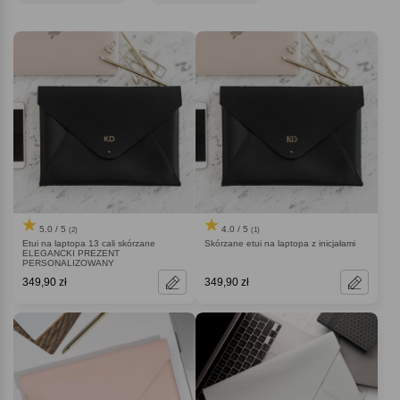
Pokrowiec na komputer na pewno im się przyda!
5.0 / 5
4.0 / 5
(2)
(1)
Etui na laptopa 13 cali skórzane
Skórzane etui na laptopa z inicjałami
ELEGANCKI PREZENT
PERSONALIZOWANY
349,90 zł
349,90 zł