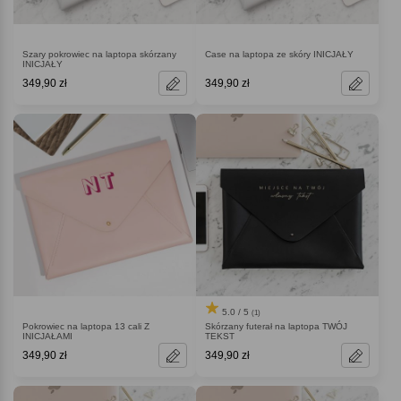
Szary pokrowiec na laptopa skórzany
Case na laptopa ze skóry INICJAŁY
INICJAŁY
349,90 zł
349,90 zł
5.0 / 5
(1)
Pokrowiec na laptopa 13 cali Z
Skórzany futerał na laptopa TWÓJ
INICJAŁAMI
TEKST
349,90 zł
349,90 zł