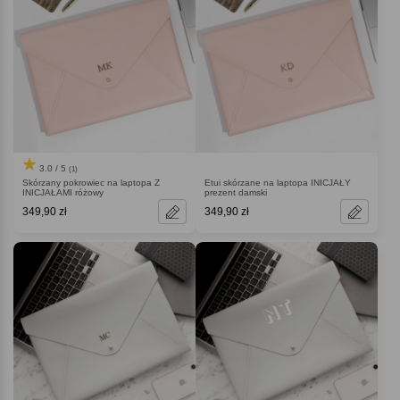
3.0 / 5
(1)
Skórzany pokrowiec na laptopa Z
Etui skórzane na laptopa INICJAŁY
INICJAŁAMI różowy
prezent damski
349,90 zł
349,90 zł