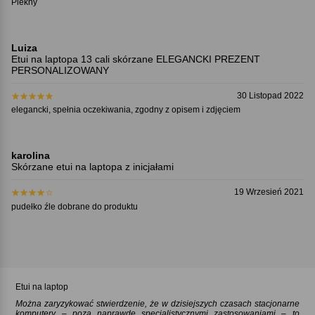
Piekny
Luiza
Etui na laptopa 13 cali skórzane ELEGANCKI PREZENT
PERSONALIZOWANY
30 Listopad 2022
elegancki, spełnia oczekiwania, zgodny z opisem i zdjęciem
karolina
Skórzane etui na laptopa z inicjałami
19 Wrzesień 2021
pudełko źle dobrane do produktu
Etui na laptop
Można zaryzykować stwierdzenie, że w dzisiejszych czasach stacjonarne
komputery – poza naprawdę specjalistycznymi zastosowaniami – to