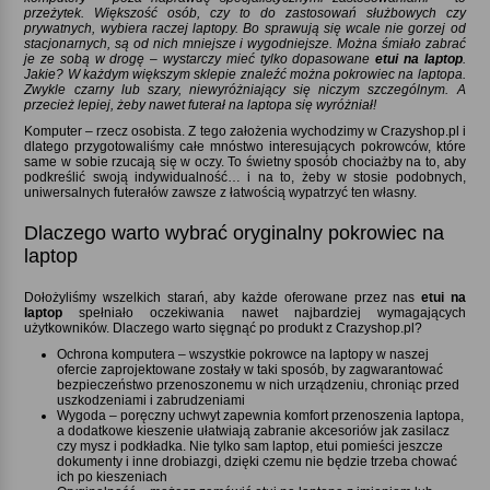
przeżytek. Większość osób, czy to do zastosowań służbowych czy
prywatnych, wybiera raczej laptopy. Bo sprawują się wcale nie gorzej od
stacjonarnych, są od nich mniejsze i wygodniejsze. Można śmiało zabrać
je ze sobą w drogę – wystarczy mieć tylko dopasowane
etui na laptop
.
Jakie? W każdym większym sklepie znaleźć można pokrowiec na laptopa.
Zwykle czarny lub szary, niewyróżniający się niczym szczególnym. A
przecież lepiej, żeby nawet futerał na laptopa się wyróżniał!
Komputer – rzecz osobista. Z tego założenia wychodzimy w Crazyshop.pl i
dlatego przygotowaliśmy całe mnóstwo interesujących pokrowców, które
same w sobie rzucają się w oczy. To świetny sposób chociażby na to, aby
podkreślić swoją indywidualność… i na to, żeby w stosie podobnych,
uniwersalnych futerałów zawsze z łatwością wypatrzyć ten własny.
Dlaczego warto wybrać oryginalny pokrowiec na
laptop
Dołożyliśmy wszelkich starań, aby każde oferowane przez nas
etui na
laptop
spełniało oczekiwania nawet najbardziej wymagających
użytkowników. Dlaczego warto sięgnąć po produkt z Crazyshop.pl
Ochrona komputera – wszystkie pokrowce na laptopy w naszej
ofercie zaprojektowane zostały w taki sposób, by zagwarantować
bezpieczeństwo przenoszonemu w nich urządzeniu, chroniąc przed
uszkodzeniami i zabrudzeniami
Wygoda – poręczny uchwyt zapewnia komfort przenoszenia laptopa,
a dodatkowe kieszenie ułatwiają zabranie akcesoriów jak zasilacz
czy mysz i podkładka. Nie tylko sam laptop, etui pomieści jeszcze
dokumenty i inne drobiazgi, dzięki czemu nie będzie trzeba chować
ich po kieszeniach