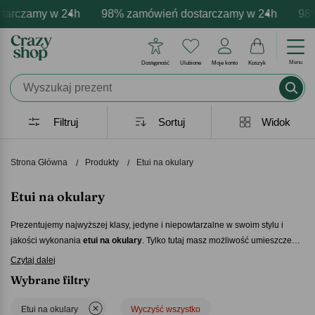
amy w 24h
 personalizacja produktów
 emocje - zawsze udane prezenty
98% zamówień dostarczamy w 24h
Profesjonalna i darmowa person
Prezentujemy pozytywne
98% zam
Menu
Dostępność
Ulubione
Moje konto
Koszyk
Filtruj
Sortuj
Widok
Strona Główna
Produkty
Etui na okulary
Etui na okulary
Prezentujemy najwyższej klasy, jedyne i niepowtarzalne w swoim stylu i
jakości wykonania
etui na okulary
. Tylko tutaj masz możliwość umieszczenia
pięknie wygrawerowanego na skórze imienia bądź inicjałów właściciela
Czytaj dalej
stylowego gadżetu. To modne
etui na okulary
będzie idealnie pasować na
Wybrane filtry
prezent dla Ciebie bądź bliskiej osoby.
Doświadczysz tu elegancji w
najwyższym wydaniu, która zaskoczy i wzruszy każdego.
Etui na okulary
Wyczyść wszystko