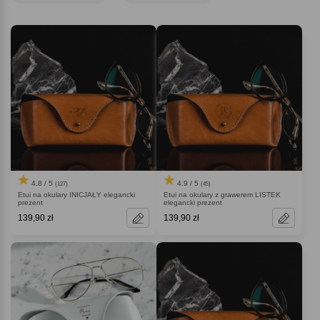
4.8 / 5
4.9 / 5
(127)
(45)
Etui na okulary INICJAŁY elegancki
Etui na okulary z grawerem LISTEK
prezent
elegancki prezent
139,90 zł
139,90 zł