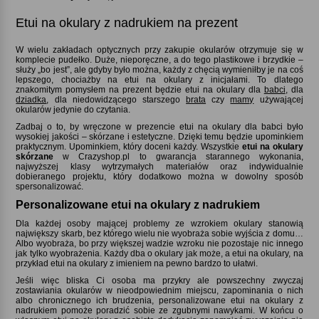
Etui na okulary z nadrukiem na prezent
W wielu zakładach optycznych przy zakupie okularów otrzymuje się w
komplecie pudełko. Duże, nieporęczne, a do tego plastikowe i brzydkie –
służy „bo jest”, ale gdyby było można, każdy z chęcią wymieniłby je na coś
lepszego, chociażby na etui na okulary z inicjałami. To dlatego
znakomitym pomysłem na prezent będzie etui na okulary dla
babci
, dla
dziadka
, dla niedowidzącego starszego
brata
czy
mamy
używającej
okularów jedynie do czytania.
Zadbaj o to, by wręczone w prezencie etui na okulary dla babci było
wysokiej jakości – skórzane i estetyczne. Dzięki temu będzie upominkiem
praktycznym. Upominkiem, który doceni każdy. Wszystkie
etui na okulary
skórzane
w Crazyshop.pl to gwarancja starannego wykonania,
najwyższej klasy wytrzymałych materiałów oraz indywidualnie
dobieranego projektu, który dodatkowo można w dowolny sposób
spersonalizować.
Personalizowane etui na okulary z nadrukiem
Dla każdej osoby mającej problemy ze wzrokiem okulary stanowią
największy skarb, bez którego wielu nie wyobraża sobie wyjścia z domu…
Albo wyobraża, bo przy większej wadzie wzroku nie pozostaje nic innego
jak tylko wyobrażenia. Każdy dba o okulary jak może, a etui na okulary, na
przykład etui na okulary z imieniem na pewno bardzo to ułatwi.
Jeśli więc bliska Ci osoba ma przykry ale powszechny zwyczaj
zostawiania okularów w nieodpowiednim miejscu, zapominania o nich
albo chronicznego ich brudzenia, personalizowane etui na okulary z
nadrukiem pomoże poradzić sobie ze zgubnymi nawykami. W końcu o