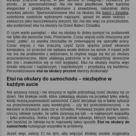
prostu… je spersonalizować. Ale nie takie plastikowe, tylko bardziej
eleganckie i praktyczne, wykonane z prawdziwej, naturalnej skóry
wysokiej jakości. Spersonalizowane etui na okulary dla
babci i dziadka
,
ozdobione osobiście wybranymi napisami, sprawi im wiele radości –
zwłaszcza jako nieoczekiwany prezent. Nic nie stoi więc na przeszkodzie,
aby podarować etui na okulary na Dzień Babci i Dziadka.
O czym warto pamiętać – etui na okulary to dobry pomysł na podarunek
nie tylko dla seniorów rodu. Przeciwnie. Coraz więcej osób zmuszona jest
nosić „szkła”, co wynika chociażby ze zmieniającej się specyfiki pracy.
Coraz więcej z nas znaczną część życia spędza przed ekranem
komputera, co przecież nie wpływa wcale dobrze na wzrok. A nawet jeśli
nie ma się problemów z widzeniem, to chętnie sięga się też po okulary
przeciwsłoneczne, które ułatwiają patrzenie w te najbardziej słoneczne
dni (no i znakomicie się w nich wygląda). Etui na okulary można więc
śmiało wręczać i najstarszym, i najmłodszym – przydadzą się każdemu.
Personalizowane
etui na okulary prezent
stworzy doskonały!
Etui na okulary do samochodu – niezbędne w
każdym aucie
Nie wszyscy noszą i nie wszyscy w ogóle potrzebują nosić okulary na co
dzień. Nie brakuje osób, które zakładają okulary na przykład tylko wtedy,
kiedy muszą poprowadzić samochód. Część decyduje się w takiej sytuacji
na przechowywanie pary korekcyjnej – czy też przeciwsłonecznej – w
kieszeni w drzwiach auta czy w schowku. Ponieważ zwykle jest tam sporo
rzeczy, istnieje ryzyko, że szkła zarysują się lub – w najlepszym wypadku
– tylko pobrudzą. Jedna i druga to jednak sytuacje, których lepiej unikać,
tym bardziej że istnieje na to naprawdę łatwy sposób.
Etui na okulary do
samochodu
rozwiązuje wszystkie te problemy.
Jeżeli więc zależy Ci na tym, aby wręczyć bliskiej osobie oryginalny