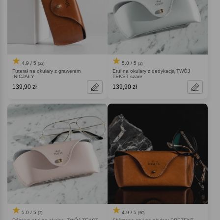
4.9 / 5
5.0 / 5
(22)
(2)
Futerał na okulary z grawerem
Etui na okulary z dedykacją TWÓJ
INICJAŁY
TEKST szare
139,90 zł
139,90 zł
5.0 / 5
4.9 / 5
(2)
(60)