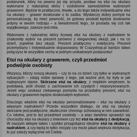
podarunek, który na pewno jej się przyda, postaw na etui na okulary
wykonane z naturalnej skóry i ozdobione samodzielnie wybranym
grawerem. Będzie to praktyczne, trwałe, a do tego także indywidualne etui
na okulary – grawer doskonale o to zadba. Wystarczy dobry pomysł na
personalizację, by mieć pewność, że gotowy produkt będzie dosłownie
jedyny w swoim rodzaju – a świadomość tego, że posiada się coś tak
wyjątkowego, zawsze jest miła.
Wykonane z naturalnej skóry licowej etui na okulary z nadrukiem to
znakomity wybór na prezent zarówno z eleganckiej okazji, jak i na co
dzień, zupełnie bez okazji. Prezent praktyczny i estetyczny. Prezent
przemyślany i indywidualnie dopasowany. W Crazyshop.pl bardzo łatwo
połączysz te wszystkie cechy w jednym unikatowym podarunku!
Etui na okulary z grawerem, czyli przedmiot
podwójnie osobisty
Wszyscy, którzy noszą okulary – czy to na co dzień czy tylko w wybranych
sytuacjach – zdają sobie sprawę z tego, jak ważne jest, by były w jak
najlepszym stanie.
Skórzane etui na okulary
, z miękkim wnętrzem, to
podstawa, jeśli chodzi o zachowanie ich czystych i nieporysowanych.
Jeżeli więc szukasz ciekawego pomysłu na przydatny prezent, etui na
okulary z grawerem będzie doskonałym wyborem.
Dlaczego właśnie etui na okulary personalizowane – etui na okulary z
własnym nadrukiem? Przede wszystkim dlatego, że etui na okulary
skórzane jest praktyczne, skutecznie chroniąc schowaną w nim zawartość.
Co istotne, jest to też przedmiot osobisty – a więc świetnie sprawdzi się
chociażby etui na okulary z imieniem czy też
etui na okulary z dedykacją
.
W naszym sklepie łatwo i szybko przygotujesz idealne
etui na okulary z
nadrukiem
, a czy będą to tylko inicjały czy może jakaś większa dedykacja,
to już zależy wyłącznie od Ciebie.