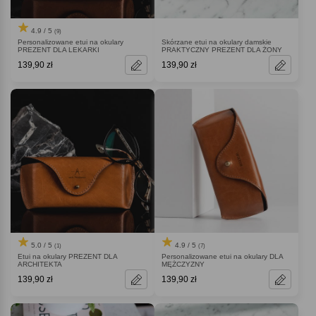
4.9 / 5
(9)
Personalizowane etui na okulary
Skórzane etui na okulary damskie
PREZENT DLA LEKARKI
PRAKTYCZNY PREZENT DLA ŻONY
139,90 zł
139,90 zł
5.0 / 5
4.9 / 5
(1)
(7)
Etui na okulary PREZENT DLA
Personalizowane etui na okulary DLA
ARCHITEKTA
MĘŻCZYZNY
139,90 zł
139,90 zł