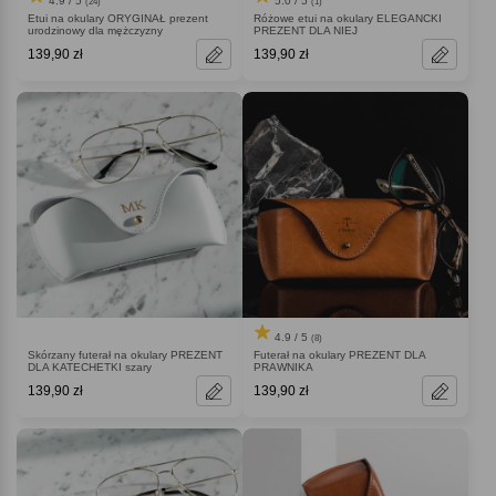
4.9 / 5
5.0 / 5
(24)
(1)
Etui na okulary ORYGINAŁ prezent
Różowe etui na okulary ELEGANCKI
urodzinowy dla mężczyzny
PREZENT DLA NIEJ
139,90 zł
139,90 zł
4.9 / 5
(8)
Skórzany futerał na okulary PREZENT
Futerał na okulary PREZENT DLA
DLA KATECHETKI szary
PRAWNIKA
139,90 zł
139,90 zł