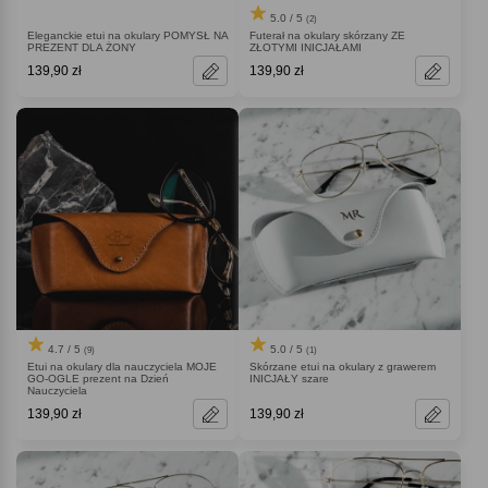
5.0 / 5
(2)
Eleganckie etui na okulary POMYSŁ NA
Futerał na okulary skórzany ZE
PREZENT DLA ŻONY
ZŁOTYMI INICJAŁAMI
139,90 zł
139,90 zł
4.7 / 5
5.0 / 5
(9)
(1)
Etui na okulary dla nauczyciela MOJE
Skórzane etui na okulary z grawerem
GO-OGLE prezent na Dzień
INICJAŁY szare
Nauczyciela
139,90 zł
139,90 zł