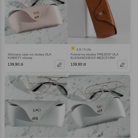
4.9 / 5
(25)
Skórzany case na okulary DLA
Futerał na okulary PREZENT DLA
KOBIETY różowy
ELEGANCKIEGO MĘŻCZYZNY
139,90 zł
139,90 zł