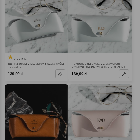
5.0 / 5
(1)
Etui na okulary DLA MAMY szara skóra
Pokrowiec na okulary z grawerem
naturalna
POMYSŁ NA PRZYDATNY PREZENT
139,90 zł
139,90 zł