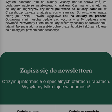
Wybierz skórzane etui na okulary. Własny nadruk sprawi zaś, że
podarunek nabierze wyjątkowego charakteru. Czy ma to być etui na
okulary dla mężczyzny czy może
pokrowiec na okulary damskie
, w
Crazyshop.pl zawsze znajdziesz coś w sam raz. Sprawdź więc naszą
ofertę już dzisiaj i stwórz wyjątkowe
etui na okulary na prezent
.
Obdarowana nim osoba będzie zachwycona – a Ty będziesz mieć
pewność, że wybrany futerał na okulary skórzany posłuży obdarowanemu
latami! Jak przystało na wszystkie dobre prezenty, także i skórzany futerał
na okulary jest powiem ponadczasowy!
Zapisz się do newslettera
Otrzymuj informacje o specjalnych ofertach i rabatach.
Wysyłamy tylko fajne wiadomości!
Opinie o nas
Opinie w serwisie