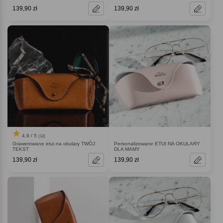
139,90 zł
139,90 zł
4.9 / 5
(12)
Grawerowane etui na okulary TWÓJ
Personalizowane ETUI NA OKULARY
TEKST
DLA MAMY
139,90 zł
139,90 zł