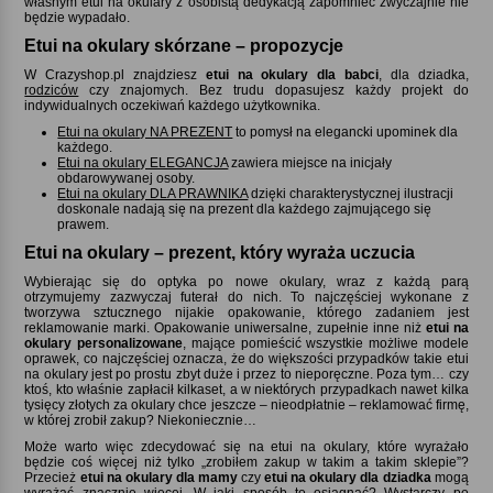
własnym etui na okulary z osobistą dedykacją zapomnieć zwyczajnie nie
będzie wypadało.
Etui na okulary skórzane – propozycje
W Crazyshop.pl znajdziesz
etui na okulary dla babci
, dla dziadka,
rodziców
czy znajomych. Bez trudu dopasujesz każdy projekt do
indywidualnych oczekiwań każdego użytkownika.
Etui na okulary NA PREZENT
to pomysł na elegancki upominek dla
każdego.
Etui na okulary ELEGANCJA
zawiera miejsce na inicjały
obdarowywanej osoby.
Etui na okulary DLA PRAWNIKA
dzięki charakterystycznej ilustracji
doskonale nadają się na prezent dla każdego zajmującego się
prawem.
Etui na okulary – prezent, który wyraża uczucia
Wybierając się do optyka po nowe okulary, wraz z każdą parą
otrzymujemy zazwyczaj futerał do nich. To najczęściej wykonane z
tworzywa sztucznego nijakie opakowanie, którego zadaniem jest
reklamowanie marki. Opakowanie uniwersalne, zupełnie inne niż
etui na
okulary personalizowane
, mające pomieścić wszystkie możliwe modele
oprawek, co najczęściej oznacza, że do większości przypadków takie etui
na okulary jest po prostu zbyt duże i przez to nieporęczne. Poza tym… czy
ktoś, kto właśnie zapłacił kilkaset, a w niektórych przypadkach nawet kilka
tysięcy złotych za okulary chce jeszcze – nieodpłatnie – reklamować firmę,
w której zrobił zakup? Niekoniecznie…
Może warto więc zdecydować się na etui na okulary, które wyrażało
będzie coś więcej niż tylko „zrobiłem zakup w takim a takim sklepie”
Przecież
etui na okulary dla mamy
czy
etui na okulary dla dziadka
mogą
wyrażać znacznie więcej. W jaki sposób to osiągnąć? Wystarczy po