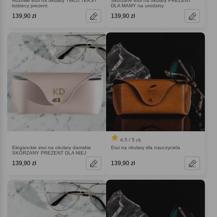
Różowe etui na okulary TWÓJ TEKST
Skórzane etui na okulary PREZENT
kobiecy prezent
DLA MAMY na urodziny
139,90 zł
139,90 zł
4.5 / 5
(4)
Eleganckie etui na okulary damskie
Etui na okulary dla nauczyciela
SKÓRZANY PREZENT DLA NIEJ
139,90 zł
139,90 zł