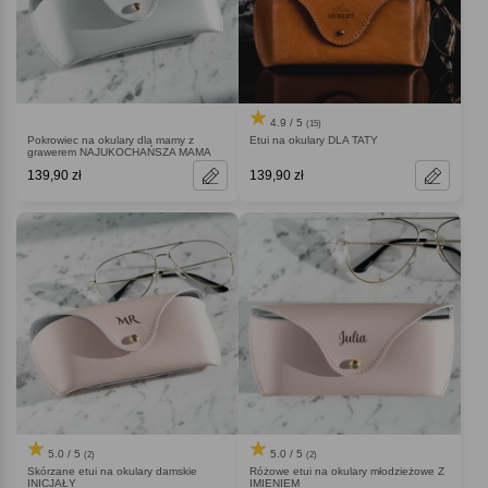
4.9 / 5
(15)
Pokrowiec na okulary dla mamy z
Etui na okulary DLA TATY
grawerem NAJUKOCHAŃSZA MAMA
139,90 zł
139,90 zł
5.0 / 5
5.0 / 5
(2)
(2)
Skórzane etui na okulary damskie
Różowe etui na okulary młodzieżowe Z
INICJAŁY
IMIENIEM