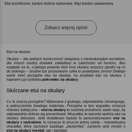
Etui prześliczne, bardzo dobrze wykonane. Mąż bardzo zadowolony
Zobacz więcej opinii
Etui na okulary
Okulary – dla jednych konieczność związana z niedoskonałym wzrokiem,
dla innych modny dodatek zakładany w zależności od humoru. Bez
względu na to, z jakiego powodu ktoś nosi okulary, wszyscy zgodni są co
do jednego – brudne lub porysowane szkła to prawdziwa zmora! Dlatego
warto mieć porządne etui na okulary, na przykład etui na okulary z
napisem czy ozdobny
pokrowiec na okulary
.
Skórzane etui na okulary
Co to znaczy
porządne
Wykonane z grubego, odpowiednio chroniącego,
a jednocześnie trwałego materiału.
Porządne
w tym wypadku oznacza
również estetyczne –
etui na okulary
to osobisty przedmiot, warto więc, by
odpowiednio dobrze się prezentował. Wszystkie te warunki spełnia etui na
okulary skórzane. Jeśli dodatkowo będzie to personalizowane
etui na
okulary z nadrukiem
, to oznacza to jeszcze jedną zaletę – indywidualny
charakter, który zachwyci każdego „okularnika”, zarówno jeśli chodzi o
etui na okulary męskie
, jak i damskie.