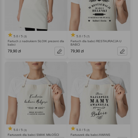
5.0 / 5
5.0 / 5
(3)
(7)
Fartuch z nadrukiem SŁOIK prezent dla
Fartuch dla babci RESTAURACJA U
babci
BABCI
79,90 zł
79,90 zł
5.0 / 5
5.0 / 5
(1)
(2)
Fartuszek dla babci SMAK MIŁOŚCI
Fartuszek dla babci AWANS