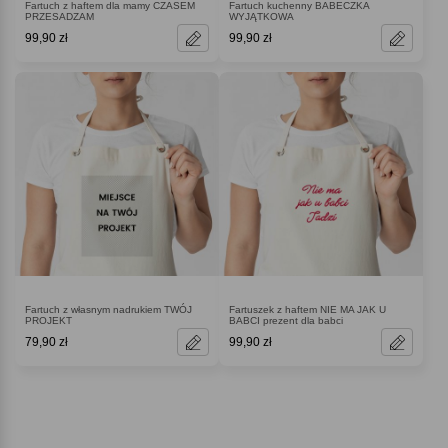
Fartuch z haftem dla mamy CZASEM
Fartuch kuchenny BABECZKA
PRZESADZAM
WYJĄTKOWA
99,90 zł
99,90 zł
Fartuch z własnym nadrukiem TWÓJ
Fartuszek z haftem NIE MA JAK U
PROJEKT
BABCI prezent dla babci
79,90 zł
99,90 zł