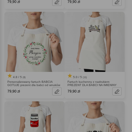
79,90 zł
79,90 zł
4.8 / 5
5.0 / 5
(6)
(11)
Personalizowany fartuch BABCIA
Fartuch kuchenny z nadrukiem
GOTUJE prezent dla babci od wnuków
PREZENT DLA BABCI NA IMIENINY
79,90 zł
79,90 zł