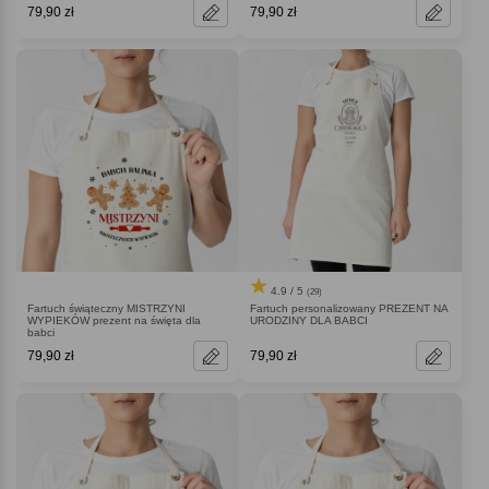
79,90 zł
79,90 zł
4.9 / 5
(29)
Fartuch świąteczny MISTRZYNI
Fartuch personalizowany PREZENT NA
WYPIEKÓW prezent na święta dla
URODZINY DLA BABCI
babci
79,90 zł
79,90 zł