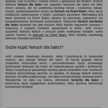
spędzać czas w kuchni i czerpie radość z gotowania dla bliskich. Dobrze
dobrany
fartuch dla babci
lub wygodny fartuszek dla babci nie tylko
chroni ubrania, ale też podkreśla domowy klimat i codzienne rytuały.
Dużym zainteresowaniem cieszy się
fartuch na Dzień Babci
, który łączy
praktyczne zastosowanie z miłym, osobistym akcentem. Alternatywą jest
także fartuszek na Dzień Babci, idealny do pieczenia, gotowania czy
przygotowywania domowych przysmaków. Klasyczny
fartuch kuchenny
dla babci
sprawdzi się jako prezent, który będzie regularnie używany i
kojarzony z ciepłymi chwilami spędzonymi w domu. Jeśli chcesz
uzupełnić babciny fartuch o jeszcze jeden nastrojowy dodatek, warto
zajrzeć również na
świeczki na Dzień Babci
, które świetnie dopełniają
domowy charakter prezentu.
Gdzie kupić fartuch dla babci
Jeśli szukasz idealnego prezentu, sklep Crazyshop.pl to doskonałe
miejsce, aby zakupić fartuch dla babci. W naszej bogatej ofercie
znajdziesz różnorodne wzory i personalizowane opcje, pozwalając
dostosować fartuszek dla babci do indywidualnych gustów i preferencji.
Sklep Crazyshop.pl gwarantuje wysoką jakość produktów oraz możliwość
dodania personalnego akcentu, co sprawia, że kupując fartuch babciny
doznasz nie tylko praktycznego, ale także emocjonalnego doświadczenia.
Niezależnie od stylu czy koloru, oferowane
fartuchy dla babci
z
pewnością będą wyjątkowym podarunkiem, który docenią miłośniczki
kuchennych przygód.