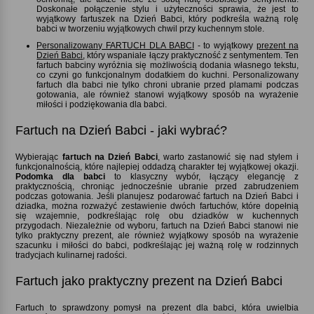
Doskonałe połączenie stylu i użyteczności sprawia, że jest to
wyjątkowy fartuszek na Dzień Babci, który podkreśla ważną rolę
babci w tworzeniu wyjątkowych chwil przy kuchennym stole.
Personalizowany FARTUCH DLA BABCI
- to wyjątkowy
prezent na
Dzień Babci
, który wspaniale łączy praktyczność z sentymentem. Ten
fartuch babciny wyróżnia się możliwością dodania własnego tekstu,
co czyni go funkcjonalnym dodatkiem do kuchni. Personalizowany
fartuch dla babci nie tylko chroni ubranie przed plamami podczas
gotowania, ale również stanowi wyjątkowy sposób na wyrażenie
miłości i podziękowania dla babci.
Fartuch na Dzień Babci - jaki wybrać
Wybierając
fartuch na Dzień Babci
, warto zastanowić się nad stylem i
funkcjonalnością, które najlepiej oddadzą charakter tej wyjątkowej okazji.
Podomka dla babci
to klasyczny wybór, łączący elegancję z
praktycznością, chroniąc jednocześnie ubranie przed zabrudzeniem
podczas gotowania. Jeśli planujesz podarować fartuch na Dzień Babci i
dziadka, można rozważyć zestawienie dwóch fartuchów, które dopełnią
się wzajemnie, podkreślając rolę obu dziadków w kuchennych
przygodach. Niezależnie od wyboru, fartuch na Dzień Babci stanowi nie
tylko praktyczny prezent, ale również wyjątkowy sposób na wyrażenie
szacunku i miłości do babci, podkreślając jej ważną rolę w rodzinnych
tradycjach kulinarnej radości.
Fartuch jako praktyczny prezent na Dzień Babci
Fartuch to sprawdzony pomysł na prezent dla babci, która uwielbia