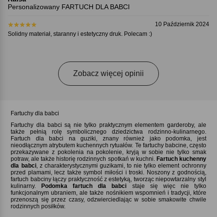
Personalizowany FARTUCH DLA BABCI
10 Październik 2024
Solidny materiał, staranny i estetyczny druk. Polecam :)
Zobacz więcej opinii
Fartuchy dla babci
Fartuchy dla babci są nie tylko praktycznym elementem garderoby, ale
także pełnią rolę symbolicznego dziedzictwa rodzinno-kulinarnego.
Fartuch dla babci na guziki, znany również jako podomka, jest
nieodłącznym atrybutem kuchennych rytuałów. Te fartuchy babcine, często
przekazywane z pokolenia na pokolenie, kryją w sobie nie tylko smak
potraw, ale także historię rodzinnych spotkań w kuchni.
Fartuch kuchenny
dla babci
, z charakterystycznymi guzikami, to nie tylko element ochronny
przed plamami, lecz także symbol miłości i troski. Noszony z godnością,
fartuch babciny łączy praktyczność z estetyką, tworząc niepowtarzalny styl
kulinarny.
Podomka fartuch dla babci
staje się więc nie tylko
funkcjonalnym ubraniem, ale także nośnikiem wspomnień i tradycji, które
przenoszą się przez czasy, odzwierciedlając w sobie smakowite chwile
rodzinnych posiłków.