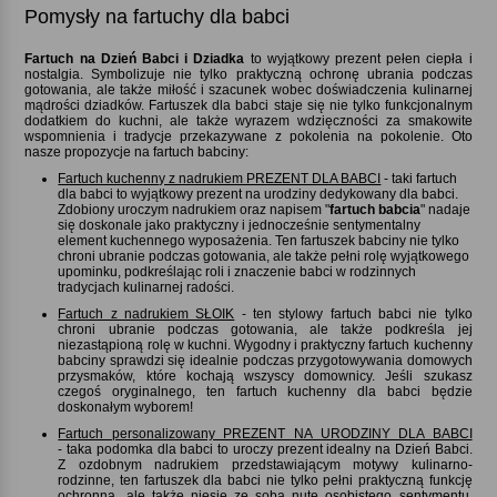
Pomysły na fartuchy dla babci
Fartuch na Dzień Babci i Dziadka
to wyjątkowy prezent pełen ciepła i
nostalgia. Symbolizuje nie tylko praktyczną ochronę ubrania podczas
gotowania, ale także miłość i szacunek wobec doświadczenia kulinarnej
mądrości dziadków. Fartuszek dla babci staje się nie tylko funkcjonalnym
dodatkiem do kuchni, ale także wyrazem wdzięczności za smakowite
wspomnienia i tradycje przekazywane z pokolenia na pokolenie. Oto
nasze propozycje na fartuch babciny:
Fartuch kuchenny z nadrukiem PREZENT DLA BABCI
- taki fartuch
dla babci to wyjątkowy prezent na urodziny dedykowany dla babci.
Zdobiony uroczym nadrukiem oraz napisem "
fartuch babcia
" nadaje
się doskonale jako praktyczny i jednocześnie sentymentalny
element kuchennego wyposażenia. Ten fartuszek babciny nie tylko
chroni ubranie podczas gotowania, ale także pełni rolę wyjątkowego
upominku, podkreślając roli i znaczenie babci w rodzinnych
tradycjach kulinarnej radości.
Fartuch z nadrukiem SŁOIK
- ten stylowy fartuch babci nie tylko
chroni ubranie podczas gotowania, ale także podkreśla jej
niezastąpioną rolę w kuchni. Wygodny i praktyczny fartuch kuchenny
babciny sprawdzi się idealnie podczas przygotowywania domowych
przysmaków, które kochają wszyscy domownicy. Jeśli szukasz
czegoś oryginalnego, ten fartuch kuchenny dla babci będzie
doskonałym wyborem!
Fartuch personalizowany PREZENT NA URODZINY DLA BABCI
- taka podomka dla babci to uroczy prezent idealny na Dzień Babci.
Z ozdobnym nadrukiem przedstawiającym motywy kulinarno-
rodzinne, ten fartuszek dla babci nie tylko pełni praktyczną funkcję
ochronną, ale także niesie ze sobą nutę osobistego sentymentu.