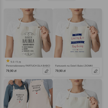
element kuchennego dziedzictwa, gdzie smak potraw i nostalgia splatają się
w jedno.
5.0 / 5
(9)
Personalizowany FARTUCH DLA BABCI
Fartuszek na Dzień Babci ZIOMKI
79,90 zł
79,90 zł