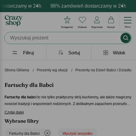
tarczamy w 24h
armowa personalizacja produktów
tywne emocje - zawsze udane prezenty
98% zamówień dostarczamy w 24h
Profesjonalna i darmowa 
Prezentujemy pozy
98
Menu
Dostępność
Ulubione
Moje konto
Koszyk
Filtruj
Sortuj
Widok
Strona Główna
Prezenty wg okazji
Prezenty na Dzień Babci i Dziadka
Fartuchy dla Babci
Fartuchy dla babci
to nie tylko praktyczny strój kuchenny, ale także magiczny
nosiciel tradycji i wspomnień rodzinnych. Z delikatnym zapachem przeszłości
chronią przed plamami, jednocześnie uchylając drzwi do kulinarnego
Czytaj dalej
dziedzictwa. Noszone z dumą, te fartuchy stają się nie tylko barierą przed
Wybrane filtry
smugami, ale również symbolem miłości i troski, przenosząc niepowtarzalny
styl kuchenny z pokolenia na pokolenie.
Fartuchy dla babci
- nieodłączny
Fartuchy dla Babci
Wyczyść wszystko