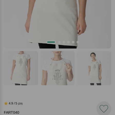
4.9 / 5
(29)
FART040