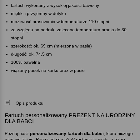
fartuch wykonany z wysokiej jakości bawełny
miękki i przyjemny w dotyku
możliwość prasowania w temperaturze 110 stopni
ze względu na nadruk, zalecana temperatura prania do 30
stopni
szerokość: ok. 69 cm (mierzona w pasie)
długość: ok. 74,5 cm
100% bawełna
wiązany pasek na karku oraz w pasie
Opis produktu
Fartuch personalizowany PREZENT NA URODZINY
DLA BABCI
Poznaj nasz
personalizowany fartuch dla babci
, która niczego
nam nie żałuje. Porcja od serca? W restauracji nigdy, u babci