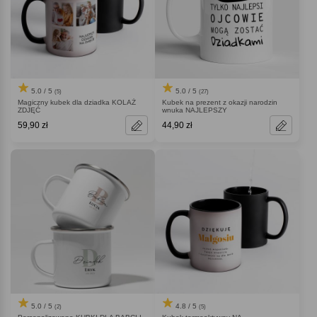
5.0 / 5
5.0 / 5
(5)
(27)
Magiczny kubek dla dziadka KOLAŻ
Kubek na prezent z okazji narodzin
ZDJĘĆ
wnuka NAJLEPSZY
59,90 zł
44,90 zł
5.0 / 5
4.8 / 5
(2)
(5)