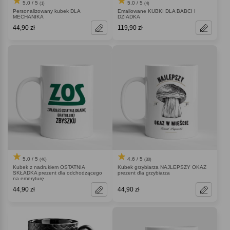
5.0 / 5
5.0 / 5
(1)
(4)
Personalizowany kubek DLA
Emaliowane KUBKI DLA BABCI I
MECHANIKA
DZIADKA
44,90 zł
119,90 zł
5.0 / 5
4.6 / 5
(40)
(30)
Kubek z nadrukiem OSTATNIA
Kubek grzybiarza NAJLEPSZY OKAZ
SKŁADKA prezent dla odchodzącego
prezent dla grzybiarza
na emeryturę
44,90 zł
44,90 zł