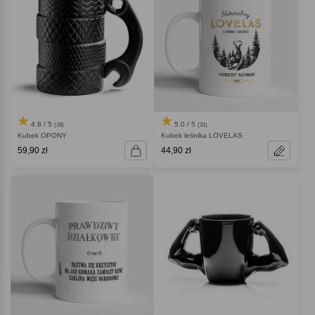
4.8 / 5
5.0 / 5
(18)
(31)
Kubek OPONY
Kubek leśnika LOVELAS
59,90 zł
44,90 zł