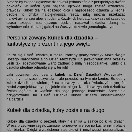
A może by tak podziękować dziadkowi jednocześnie z perspektywy dwóch
pokoleń? W końcu tylko najlepsi ojcowie mogą zostać dziadkami,
prawda
Kubek dla najlepszego ojca
i najlepszego dziadka w jednej
osobie to chyba najpiękniejsza rzecz, jaką można przekazać
najwytrawniejszej głowie rodziny. Każdy łyk
herbaty
,
kawy
czy od czasu do
czasu czegoś mocniejszego będzie napawał dziadka dumą za
wyhodowanie okazałej gałęzi na Waszym drzewie genealogicznym.
Personalizowany
kubek dla dziadka
–
fantastyczny prezent na jego święto
Zbliża się Dzień Dziadka, a może urodziny
głowy rodziny
Może święta
Bożego Narodzenia albo Dzień Mężczyzn lub jakakolwiek inna okazja
Jeśli tak, zdecydowanie warto zadbać o miłą niespodziankę. Kubki dla
dziadka idealnie odnajdą się w tej roli!
Jaki powinien być idealny
kubek na Dzień Dziadka
Wytrzymały i
pojemny – to rzecz oczywista… ale przecież na tym nie koniec. Bo dobry
kubek dziadka powinien już na pierwszy rzut oka świadczyć o tym, że
został zaprojektowany specjalnie dla niego. Nie dla wszystkich dziadków
świata ogółem, a właśnie dla tego jednego konkretnie. Specjalnie
przygotowany na Dzień Dziadka kubek ucieszy obdarowanego
najbardziej!
Kubek dla dziadka, który zostaje na długo
Kubek dla dziadka
to prezent, który nie znika w szafce po kilku dniach.
Wręcz przeciwnie często zajmuje honorowe miejsce na kuchennym blacie
lub biurku. Dzięki wyrazistemu nadrukowi i możliwości personalizacji