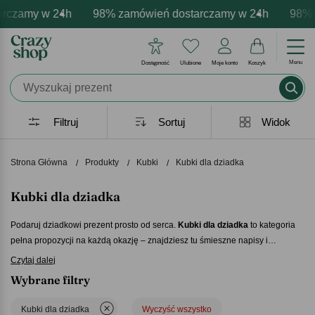
amy w 24h
personalizacja produktów
emocje - zawsze udane prezenty
98% zamówień dostarczamy w 24h
Profesjonalna i darmowa persona
Prezentujemy pozytywne 
98% zamó
Menu
Dostępność
Ulubione
Moje konto
Koszyk
Filtruj
Sortuj
Widok
Strona Główna
Produkty
Kubki
Kubki dla dziadka
Kubki dla dziadka
Podaruj dziadkowi prezent prosto od serca.
Kubki dla dziadka
to kategoria
pełna propozycji na każdą okazję – znajdziesz tu śmieszne napisy i
wzruszające wyznania. Spraw, iż każdy łyk ulubionej herbaty będzie ciepłym
Czytaj dalej
wspomnieniem o tym, kto go podarował. Dodatkowa możliwość
Wybrane filtry
personalizacji sprawi, że
kubek dla dziadka
zajmie honorowe miejsce na
kuchennej półce, a każda kawa, czy herbata będzie musiała być zaparzona
Kubki dla dziadka
Wyczyść wszystko