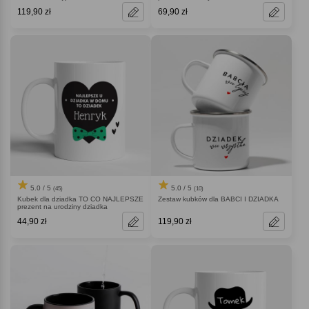
119,90 zł
69,90 zł
5.0 / 5
5.0 / 5
(45)
(10)
Kubek dla dziadka TO CO NAJLEPSZE
Zestaw kubków dla BABCI I DZIADKA
prezent na urodziny dziadka
44,90 zł
119,90 zł