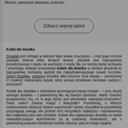
Śliczne, wykonane starannie, polecam
Zobacz więcej opinii
Kubki dla dziadka
Dziadek
jest vintage w pełnym tego słowa znaczeniu – choć jego rocznik
pamięta dobrze kilka tłustych dekad, dziadek jest najzupełniej
ponadczasowy i nigdy nie wychodzi z mody. Ba, on każdą modę wchłania
i prześciga, dlatego pomysłowy
kubek dla dziadka
w ramach prezentu to
najzupełniej normalny gadżet dla najwytrawniejszego nawet rocznika.
Dzień Dziadka
,
urodziny
dziadka albo jeszcze inna okazja – pomożemy
Ci znaleźć niebanalny kubek, który sprawi dziadkowi mnóstwo radości i
wzruszeń!
Kubek dla dziadka z nadrukiem promującym kawę vintage – i przy okazji
samego dziadka – z pewnością Mu się bardzo spodoba. Warto również
przypomnieć mu, co w jego domu jest absolutnie najlepsze.
Gramofon
Stare radio? Dawne księgi i fotografie
Przedmioty, o których
zastosowaniu świat już dawno zapomniał? Jasne, wszystkie te przedmioty
przyciągają uwagę, ale pośród nich wszystkich najlepszy i najciekawszy
bez wątpienia jest sam dziadek. Kubek dla najlepszego dziadka to nadal
niewystarczające wyróżnienie za tę cudowną osobowość, ale z
pewnością poprawi dziadkowi nastrój zawsze, gdy po niego sięgnie.