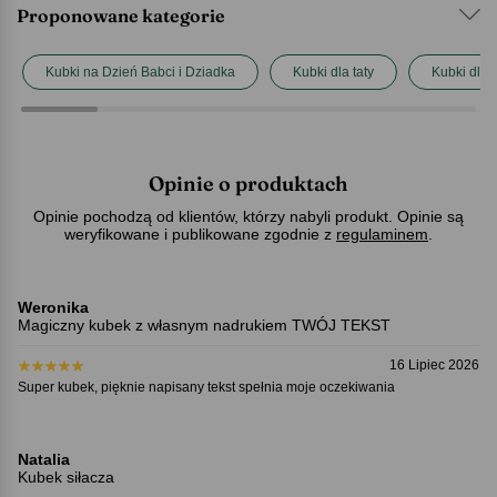
Proponowane kategorie
Kubki na Dzień Babci i Dziadka
Kubki dla taty
Kubki dla
Opinie o produktach
Opinie pochodzą od klientów, którzy nabyli produkt. Opinie są
weryfikowane i publikowane zgodnie z
regulaminem
.
Weronika
Magiczny kubek z własnym nadrukiem TWÓJ TEKST
16 Lipiec 2026
Super kubek, pięknie napisany tekst spełnia moje oczekiwania
Natalia
Kubek siłacza