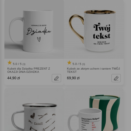
5.0 / 5
5.0 / 5
(1)
(1)
Kubek dla Dziadka PREZENT Z
Kubek ze złotym uchem i rantem TWÓJ
OKAZJI DNIA DZIADKA
TEKST
44,90 zł
69,90 zł