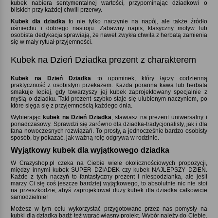
kubek nabiera sentymentalnej wartości, przypominając dziadkowi o
bliskich przy każdej chwili przerwy.
Kubek dla dziadka
to nie tylko naczynie na napój, ale także źródło
uśmiechu i dobrego nastroju. Zabawny napis, klasyczny motyw lub
osobista dedykacja sprawiają, że nawet zwykła chwila z herbatą zamienia
się w mały rytuał przyjemności.
Kubek na Dzień Dziadka prezent z charakterem
Kubek na Dzień Dziadka
to upominek, który łączy codzienną
praktyczność z osobistym przekazem. Każda poranna kawa lub herbata
smakuje lepiej, gdy towarzyszy jej kubek zaprojektowany specjalnie z
myślą o dziadku. Taki prezent szybko staje się ulubionym naczyniem, po
które sięga się z przyjemnością każdego dnia.
Wybierając
kubek na Dzień Dziadka
, stawiasz na prezent uniwersalny i
ponadczasowy. Sprawdzi się zarówno dla dziadka-tradycjonalisty, jak i dla
fana nowoczesnych rozwiązań. To prosty, a jednocześnie bardzo osobisty
sposób, by pokazać, jak ważną rolę odgrywa w rodzinie.
Wyjątkowy kubek dla wyjątkowego dziadka
W Crazyshop.pl czeka na Ciebie wiele okolicznościowych propozycji,
między innymi kubek SUPER DZIADEK czy kubek NAJLEPSZY DZIEŃ.
Każde z tych naczyń to fantastyczny prezent i niespodzianka, ale jeśli
marzy Ci się coś jeszcze bardziej wyjątkowego, to absolutnie nic nie stoi
na przeszkodzie, abyś zaprojektował duży kubek dla dziadka całkowicie
samodzielnie!
Możesz w tym celu wykorzystać przygotowane przez nas pomysły na
kubki dla dziadka bądź też wgrać własny projekt. Wybór należy do Ciebie.