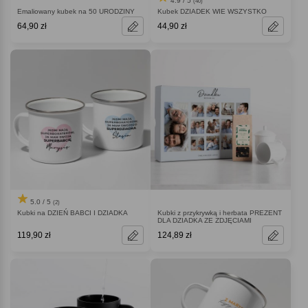
4.9 / 5
(40)
Emaliowany kubek na 50 URODZINY
Kubek DZIADEK WIE WSZYSTKO
64,90 zł
44,90 zł
5.0 / 5
(2)
Kubki na DZIEŃ BABCI I DZIADKA
Kubki z przykrywką i herbata PREZENT
DLA DZIADKA ZE ZDJĘCIAMI
119,90 zł
124,89 zł