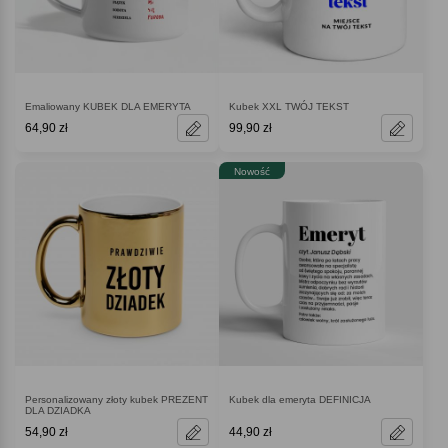
Emaliowany KUBEK DLA EMERYTA
Kubek XXL TWÓJ TEKST
64,90 zł
99,90 zł
Nowość
Personalizowany złoty kubek PREZENT
Kubek dla emeryta DEFINICJA
DLA DZIADKA
54,90 zł
44,90 zł