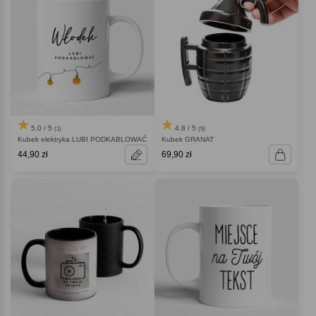
5.0 / 5
4.8 / 5
(1)
(5)
Kubek elektryka LUBI PODKABLOWAĆ
Kubek GRANAT
44,90 zł
69,90 zł