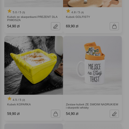
5.0 / 5
4.8 / 5
(5)
(4)
Kubek ze skarpetkami PREZENT DLA
Kubek GOLFISTY
PIWOSZA
54,90 zł
69,90 zł
4.5 / 5
(2)
Kubek KOPARKA
Zestaw kubek ZE SWOIM NADRUKIEM
i skarpetki whisky
59,90 zł
54,90 zł