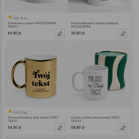
4.0 / 5
(1)
Emaliowany kubek PRZODOWNIK
Personalizowany kubek kolejarza
PRACY
PEŁNĄ PARĄ
64,90 zł
44,90 zł
5.0 / 5
(2)
Personalizowany złoty kubek TWÓJ
Kubek w tubie prezentowej TWÓJ
TEKST
TEKST
54,90 zł
69,90 zł