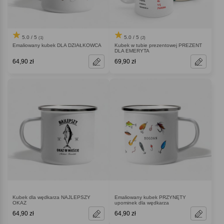
5.0 / 5
5.0 / 5
(1)
(2)
Emaliowany kubek DLA DZIAŁKOWCA
Kubek w tubie prezentowej PREZENT
DLA EMERYTA
64,90 zł
69,90 zł
Kubek dla wędkarza NAJLEPSZY
Emaliowany kubek PRZYNĘTY
OKAZ
upominek dla wędkarza
64,90 zł
64,90 zł