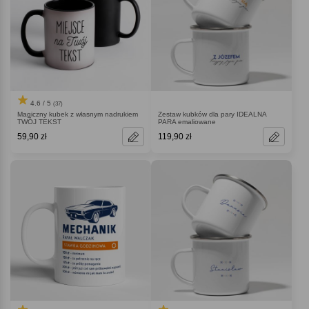
4.6 / 5
(37)
Magiczny kubek z własnym nadrukiem
Zestaw kubków dla pary IDEALNA
TWÓJ TEKST
PARA emaliowane
59,90 zł
119,90 zł