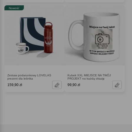
Nowość
Zestaw podarunkowy LOVELAS
Kubek XXL MIEJSCE NA TWÓJ
prezent dla leśnika
PROJEKT na każdą okazję
159,90 zł
99,90 zł