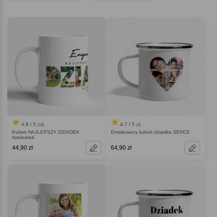
właśnie w nim.
4.8 / 5
4.7 / 5
(14)
(3)
Kubek NAJLEPSZY DZIADEK
Emaliowany kubek dziadka SERCE
fotokubek
44,90 zł
64,90 zł