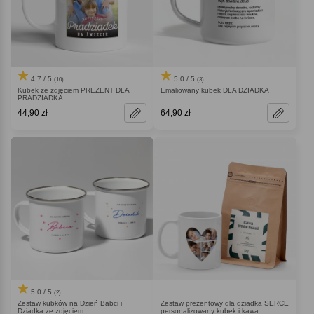
4.7 / 5
5.0 / 5
(10)
(3)
Kubek ze zdjęciem PREZENT DLA
Emaliowany kubek DLA DZIADKA
PRADZIADKA
44,90 zł
64,90 zł
5.0 / 5
(2)
Zestaw kubków na Dzień Babci i
Zestaw prezentowy dla dziadka SERCE
Dziadka ze zdjęciem
personalizowany kubek i kawa