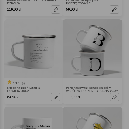
Personalizowane KUBKI DLA BABCI I
Kubek termoaktywny NA
DZIADKA
PODZIĘKOWANIE
119,90 zł
59,90 zł
4.3 / 5
(4)
Kubek na Dzień Dziadka
Personalizowany komplet kubków
POWIEDZONKA
WSPÓLNY PREZENT DLA DZIADKÓW
64,90 zł
119,90 zł