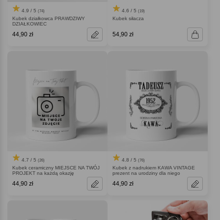
4.9 / 5
4.6 / 5
(74)
(19)
Kubek działkowca PRAWDZIWY
Kubek siłacza
DZIAŁKOWIEC
44,90 zł
54,90 zł
4.7 / 5
4.8 / 5
(26)
(76)
Kubek ceramiczny MIEJSCE NA TWÓJ
Kubek z nadrukiem KAWA VINTAGE
PROJEKT na każdą okazję
prezent na urodziny dla niego
44,90 zł
44,90 zł