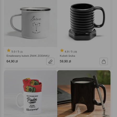
5.0 / 5
4.9 / 5
(1)
(10)
Emaliowany kubek ZNAK ZODIAKU
Kubek śruba
64,90 zł
59,90 zł