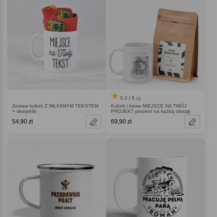
5.0 / 5
(1)
Zestaw kubek Z WŁASNYM TEKSTEM
Kubek i kawa MIEJSCE NA TWÓJ
+ skarpetki
PROJEKT prezent na każdą okazję
54,90 zł
69,90 zł