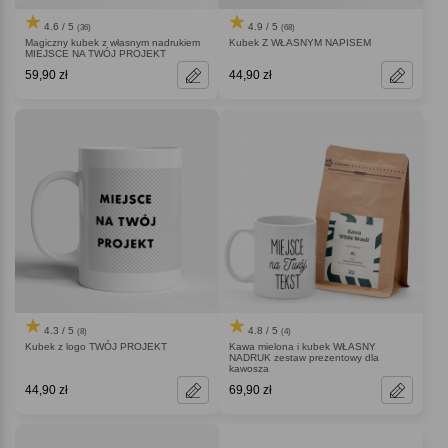
4.6 / 5
4.9 / 5
(36)
(68)
Magiczny kubek z własnym nadrukiem
Kubek Z WŁASNYM NAPISEM
MIEJSCE NA TWÓJ PROJEKT
59,90 zł
44,90 zł
4.3 / 5
4.8 / 5
(8)
(4)
Kubek z logo TWÓJ PROJEKT
Kawa mielona i kubek WŁASNY
NADRUK zestaw prezentowy dla
kawosza
44,90 zł
69,90 zł