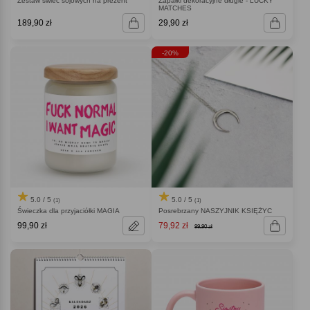
Zestaw świec sojowych na prezent
Zapałki dekoracyjne długie - LUCKY
MATCHES
189,90 zł
29,90 zł
-20%
5.0 / 5
5.0 / 5
(1)
(1)
Świeczka dla przyjaciółki MAGIA
Posrebrzany NASZYJNIK KSIĘŻYC
99,90 zł
79,92 zł
99,90 zł