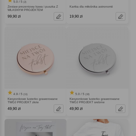
5.0 / 5
(2)
Zestaw prezentowy kawa i puszka Z
Kartka dla miłośnika astronomii
WŁASNYM PROJEKTEM
99,90 zł
19,90 zł
4.9 / 5
5.0 / 5
(11)
(10)
Kieszonkowe lusterko grawerowane
Kieszonkowe lusterko grawerowane
TWÓJ PROJEKT złote
TWÓJ PROJEKT srebrne
49,90 zł
49,90 zł