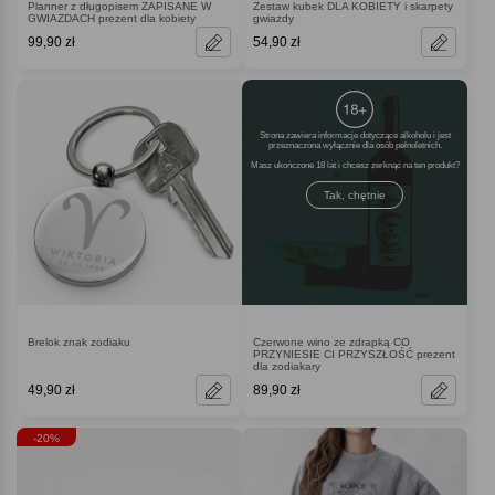
Planner z długopisem ZAPISANE W
Zestaw kubek DLA KOBIETY i skarpety
GWIAZDACH prezent dla kobiety
gwiazdy
99,90 zł
54,90 zł
Strona zawiera informacje dotyczące alkoholu i jest
przeznaczona wyłącznie dla osób pełnoletnich.
Masz ukończone 18 lat i chcesz zerknąć na ten produkt
Tak, chętnie
Brelok znak zodiaku
Czerwone wino ze zdrapką CO
PRZYNIESIE CI PRZYSZŁOŚĆ prezent
dla zodiakary
49,90 zł
89,90 zł
-20%