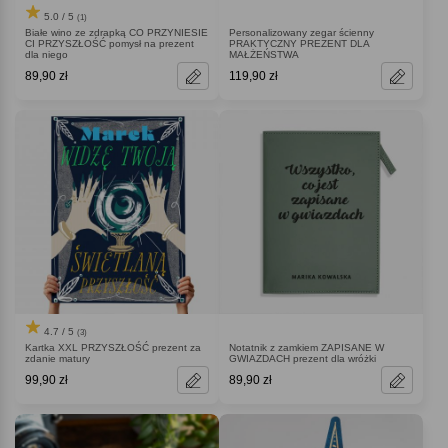
5.0 / 5
(1)
Białe wino ze zdrapką CO PRZYNIESIE
Personalizowany zegar ścienny
CI PRZYSZŁOŚĆ pomysł na prezent
PRAKTYCZNY PREZENT DLA
dla niego
MAŁŻEŃSTWA
89,90 zł
119,90 zł
4.7 / 5
(3)
Kartka XXL PRZYSZŁOŚĆ prezent za
Notatnik z zamkiem ZAPISANE W
zdanie matury
GWIAZDACH prezent dla wróżki
99,90 zł
89,90 zł