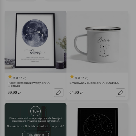
dla zodiakary
!
5.0 / 5
5.0 / 5
(7)
(1)
Plakat personalizowany ZNAK
Emaliowany kubek ZNAK ZODIAKU
ZODIAKU
99,90 zł
64,90 zł
Strona zawiera informacje dotyczące alkoholu i jest
przeznaczona wyłącznie dla osób pełnoletnich.
Masz ukończone 18 lat i chcesz zerknąć na ten produkt
Tak, chętnie