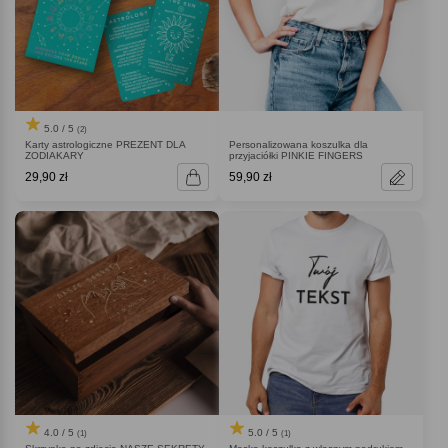
5.0 / 5
(2)
Karty astrologiczne PREZENT DLA
Personalizowana koszulka dla
ZODIAKARY
przyjaciółki PINKIE FINGERS
29,90 zł
59,90 zł
4.0 / 5
5.0 / 5
(1)
(1)