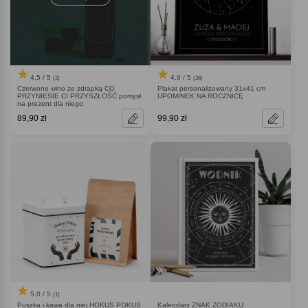
4.5 / 5
4.9 / 5
(2)
(36)
Czerwone wino ze zdrapką CO
Plakat personalizowany 31x41 cm
PRZYNIESIE CI PRZYSZŁOŚĆ pomysł
UPOMINEK NA ROCZNICĘ
na prezent dla niego
89,90 zł
99,90 zł
5.0 / 5
(1)
Puszka i kawa dla niej HOKUS POKUS
Kalendarz ZNAK ZODIAKU