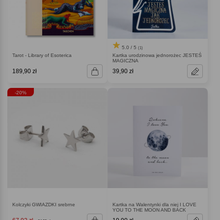
5.0 / 5
(1)
Tarot - Library of Esoterica
Kartka urodzinowa jednorożec JESTEŚ
MAGICZNA
189,90 zł
39,90 zł
-20%
Kolczyki GWIAZDKI srebrne
Kartka na Walentynki dla niej I LOVE
YOU TO THE MOON AND BACK