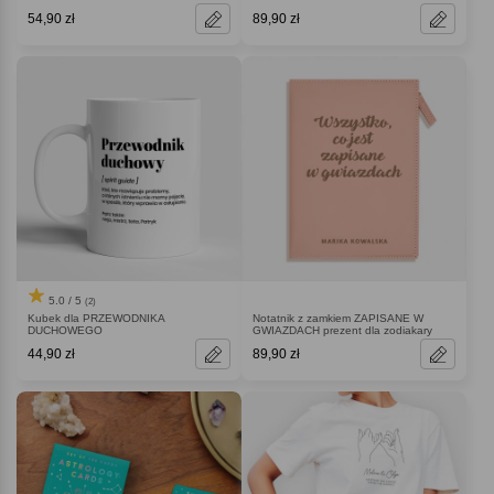
54,90 zł
89,90 zł
5.0 / 5
(2)
Kubek dla PRZEWODNIKA
Notatnik z zamkiem ZAPISANE W
DUCHOWEGO
GWIAZDACH prezent dla zodiakary
44,90 zł
89,90 zł