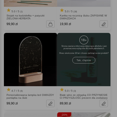
5.0 / 5
5.0 / 5
(1)
(18)
Stojak na kadzidełka + patyczki
Kartka na rocznicę ślubu ZAPISANE W
ZIELONA HERBATA
GWIAZDACH
99,90 zł
19,90 zł
Strona zawiera informacje dotyczące alkoholu i jest
przeznaczona wyłącznie dla osób pełnoletnich.
Masz ukończone 18 lat i chcesz zerknąć na ten produkt
Tak, chętnie
4.7 / 5
5.0 / 5
(6)
(3)
Personalizowana lampka led GWIAZDY
Białe wino ze zdrapką CO PRZYNIESIE
pamiątka na ślub
CI PRZYSZŁOŚĆ prezent dla zodiakary
99,90 zł
89,90 zł
-20%