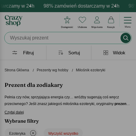
my w 24h
personalizacja produktów
mocje - zawsze udane prezenty
98% zamówień dostarczamy w 24h
Profesjonalna i darmowa personal
Prezentujemy pozytywne e
98% zamów
Menu
Dostępność
Ulubione
Moje konto
Koszyk
Filtruj
Sortuj
Widok
Strona Główna
Prezenty wg hobby
Miłośnik ezoteryki
Prezent dla zodiakary
Pełnia czy nów, sprzyjająca energia czy… wróżby sugerują coś wręcz
przeciwnego? Jeśli znasz jakiegoś miłośnika ezoteryki, oryginalny
prezent
dla zodiakary
na pewno sprawi mu radość! Może to być coś zupełnie
Czytaj dalej
zwyczajnego – jak koszulka czy bluza z tematycznym nadrukiem – ale też
Wybrane filtry
coś zupełnie wyjątkowego – jak karty z wróżbami do przepowiadania
przyszłości… Sprawdź więc już dziś układ planet i wybierz idealny
prezent
Ezoteryka
Wyczyść wszystko