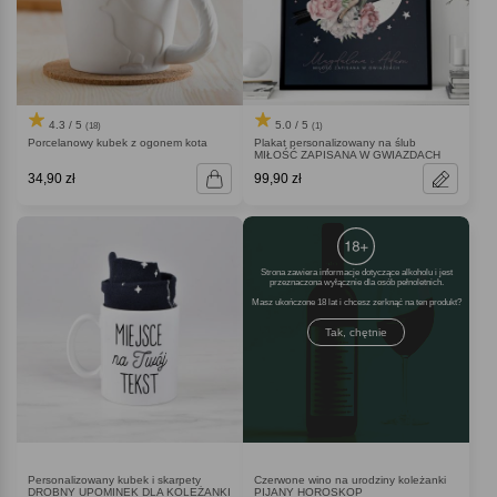
4.3 / 5
5.0 / 5
(18)
(1)
Porcelanowy kubek z ogonem kota
Plakat personalizowany na ślub
MIŁOŚĆ ZAPISANA W GWIAZDACH
34,90 zł
99,90 zł
Strona zawiera informacje dotyczące alkoholu i jest
przeznaczona wyłącznie dla osób pełnoletnich.
Masz ukończone 18 lat i chcesz zerknąć na ten produkt
Tak, chętnie
Personalizowany kubek i skarpety
Czerwone wino na urodziny koleżanki
DROBNY UPOMINEK DLA KOLEŻANKI
PIJANY HOROSKOP