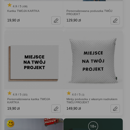
4.9 / 5
(436)
Kartka TWOJA KARTKA
Personalizowana poduszka TWÓJ
PROJEKT
19,90 zł
129,90 zł
4.9 / 5
4.0 / 5
(321)
(1)
Personalizowana kartka TWOJA
Minky poduszka z własnym nadrukiem
KARTKA
TWÓJ PROJEKT
19,90 zł
149,90 zł