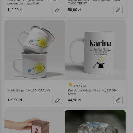
Skrzynka na zdjęcia NASZE SEKRETY
Męska koszulka z własnym nadrukiem
prezent dla przyjaciółek
TWÓJ TEKST
149,90 zł
59,90 zł
5.0 / 5
(2)
Kubki dla par UKŁAD IDEALNY
Kubek dla koleżanki z pracy MAGIA
KAWY
119,90 zł
44,90 zł