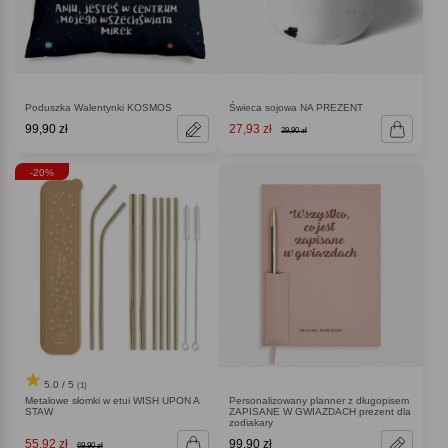
Poduszka Walentynki KOSMOS
Świeca sojowa NA PREZENT
99,90 zł
27,93 zł
39,90 zł
-20%
5.0 / 5
(1)
Metalowe słomki w etui WISH UPON A
Personalizowany planner z długopisem
STAW
ZAPISANE W GWIAZDACH prezent dla
zodiakary
55,92 zł
99,90 zł
69,90 zł