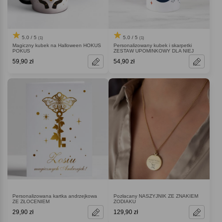
5.0 / 5
5.0 / 5
(1)
(1)
Magiczny kubek na Halloween HOKUS
Personalizowany kubek i skarpetki
POKUS
ZESTAW UPOMINKOWY DLA NIEJ
59,90 zł
54,90 zł
Personalizowana kartka andrzejkowa
Pozłacany NASZYJNIK ZE ZNAKIEM
ZE ZŁOCENIEM
ZODIAKU
29,90 zł
129,90 zł