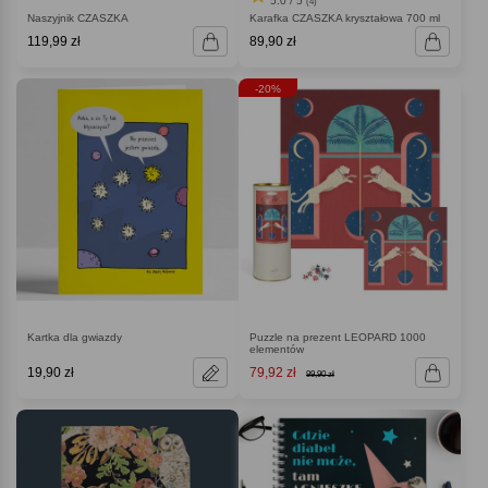
5.0 / 5
(4)
Naszyjnik CZASZKA
Karafka CZASZKA kryształowa 700 ml
119,99 zł
89,90 zł
-20%
Kartka dla gwiazdy
Puzzle na prezent LEOPARD 1000
elementów
19,90 zł
79,92 zł
99,90 zł