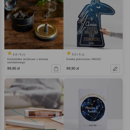
4.9 / 5
5.0 / 5
(7)
(1)
Kadzidełka stożkowe z drzewa
Kartka jednorożec MAGIC
sandałowego
99,90 zł
99,90 zł