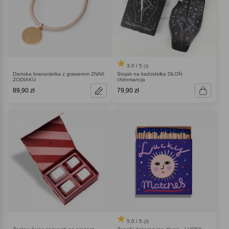
3.0 / 5
(1)
Damska bransoletka z grawerem ZNAK
Stojak na kadzidełka DŁOŃ
ZODIAKU
chiromancja
89,90 zł
79,90 zł
5.0 / 5
(2)