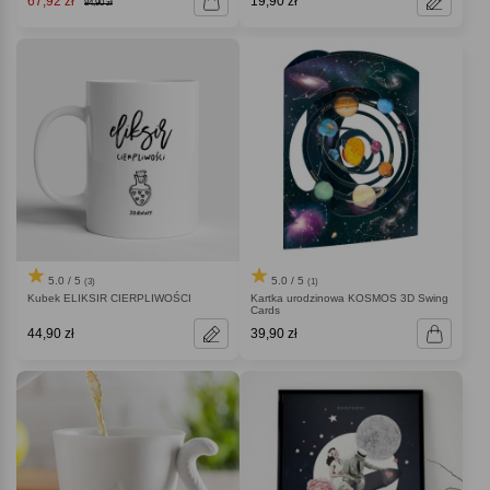
67,92 zł
19,90 zł
84,90 zł
5.0 / 5
5.0 / 5
(3)
(1)
Kubek ELIKSIR CIERPLIWOŚCI
Kartka urodzinowa KOSMOS 3D Swing
Cards
44,90 zł
39,90 zł