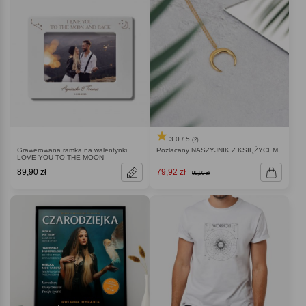
3.0 / 5
(2)
Grawerowana ramka na walentynki
Pozłacany NASZYJNIK Z KSIĘŻYCEM
LOVE YOU TO THE MOON
89,90 zł
79,92 zł
99,90 zł