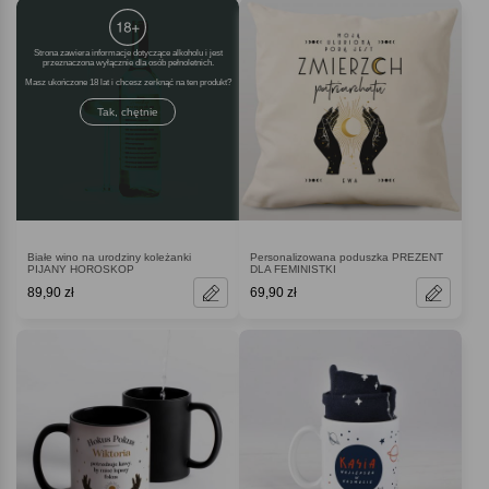
Strona zawiera informacje dotyczące alkoholu i jest
przeznaczona wyłącznie dla osób pełnoletnich.
Masz ukończone 18 lat i chcesz zerknąć na ten produkt
Tak, chętnie
Białe wino na urodziny koleżanki
Personalizowana poduszka PREZENT
PIJANY HOROSKOP
DLA FEMINISTKI
89,90 zł
69,90 zł