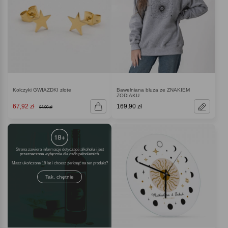
Kolczyki GWIAZDKI złote
Bawełniana bluza ze ZNAKIEM
ZODIAKU
67,92 zł
169,90 zł
84,90 zł
Strona zawiera informacje dotyczące alkoholu i jest
przeznaczona wyłącznie dla osób pełnoletnich.
Masz ukończone 18 lat i chcesz zerknąć na ten produkt
Tak, chętnie