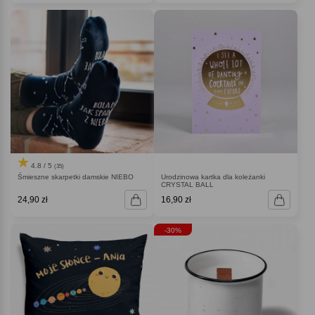
4.8 / 5
(35)
Śmieszne skarpetki damskie NIEBO
Urodzinowa kartka dla koleżanki
CRYSTAL BALL
24,90 zł
16,90 zł
-30%