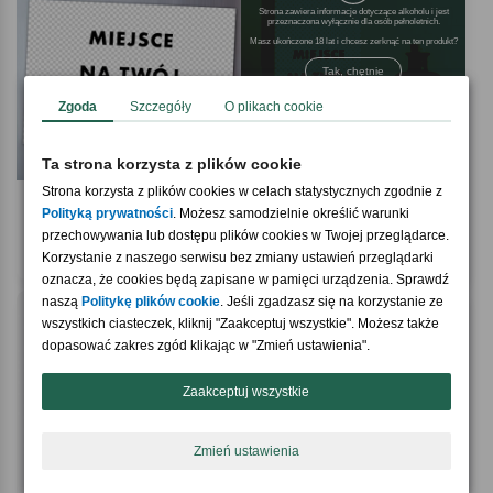
Strona zawiera informacje dotyczące alkoholu i jest
przeznaczona wyłącznie dla osób pełnoletnich.
Masz ukończone 18 lat i chcesz zerknąć na ten produkt
Tak, chętnie
Zgoda
Szczegóły
O plikach cookie
Ta strona korzysta z plików cookie
Strona korzysta z plików cookies w celach statystycznych zgodnie z
4.9 / 5
5.0 / 5
(41)
(1)
Polityką prywatności
. Możesz samodzielnie określić warunki
Magnes personalizowany TWÓJ
Gin TWÓJ PROJEKT
PROJEKT 20 x 14cm
przechowywania lub dostępu plików cookies w Twojej przeglądarce.
34,90 zł
239,90 zł
Korzystanie z naszego serwisu bez zmiany ustawień przeglądarki
oznacza, że cookies będą zapisane w pamięci urządzenia. Sprawdź
naszą
Politykę plików cookie
. Jeśli zgadzasz się na korzystanie ze
wszystkich ciasteczek, kliknij "Zaakceptuj wszystkie". Możesz także
dopasować zakres zgód klikając w "Zmień ustawienia".
Zaakceptuj wszystkie
Zmień ustawienia