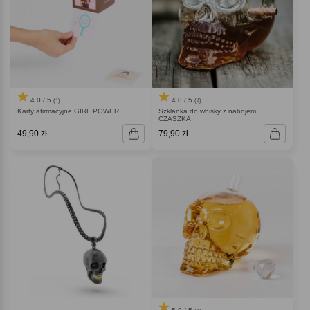
4.0 / 5
4.8 / 5
(1)
(4)
Karty afirmacyjne GIRL POWER
Szklanka do whisky z nabojem
CZASZKA
49,90 zł
79,90 zł