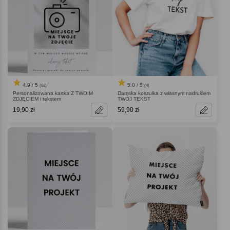
4.9 / 5
5.0 / 5
(68)
(4)
Personalizowana kartka Z TWOIM
Damska koszulka z własnym nadrukiem
ZDJĘCIEM i tekstem
TWÓJ TEKST
19,90 zł
59,90 zł