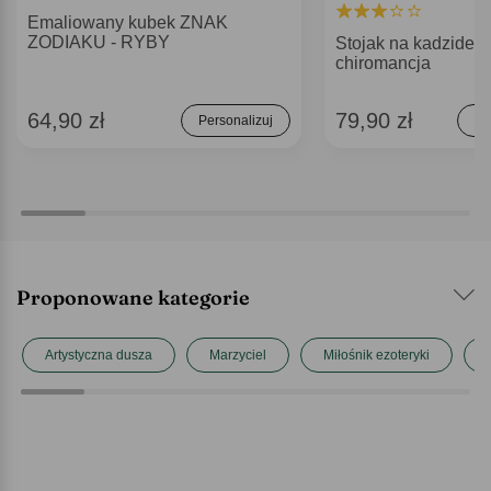
Emaliowany kubek ZNAK
ZODIAKU - RYBY
Stojak na kadzideł
chiromancja
64,90 zł
79,90 zł
Personalizuj
Do
Proponowane kategorie
Artystyczna dusza
Marzyciel
Miłośnik ezoteryki