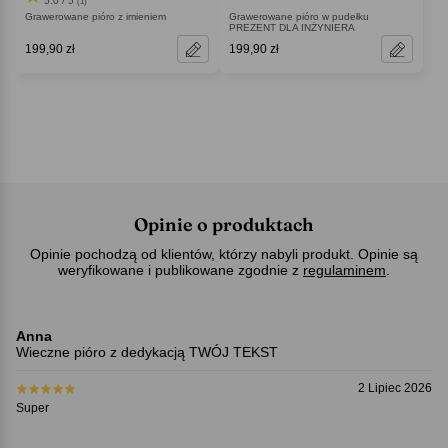
5.0 / 5
(1)
Grawerowane pióro z imieniem
Grawerowane pióro w pudełku
PREZENT DLA INŻYNIERA
199,90 zł
199,90 zł
Opinie o produktach
Opinie pochodzą od klientów, którzy nabyli produkt. Opinie są
weryfikowane i publikowane zgodnie z
regulaminem
.
Anna
Wieczne pióro z dedykacją TWÓJ TEKST
2 Lipiec 2026
Super