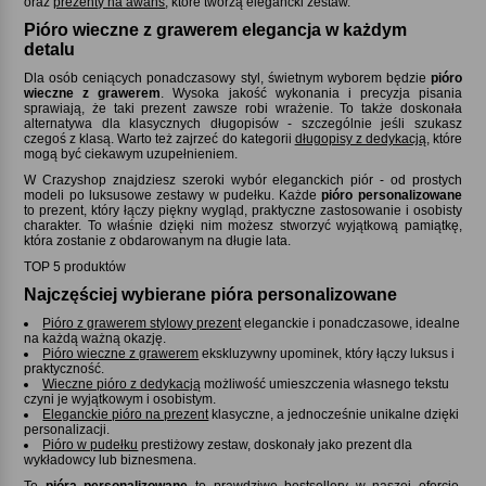
oraz
prezenty na awans
, które tworzą elegancki zestaw.
Pióro wieczne z grawerem elegancja w każdym
detalu
Dla osób ceniących ponadczasowy styl, świetnym wyborem będzie
pióro
wieczne z grawerem
. Wysoka jakość wykonania i precyzja pisania
sprawiają, że taki prezent zawsze robi wrażenie. To także doskonała
alternatywa dla klasycznych długopisów - szczególnie jeśli szukasz
czegoś z klasą. Warto też zajrzeć do kategorii
długopisy z dedykacją
, które
mogą być ciekawym uzupełnieniem.
W Crazyshop znajdziesz szeroki wybór eleganckich piór - od prostych
modeli po luksusowe zestawy w pudełku. Każde
pióro personalizowane
to prezent, który łączy piękny wygląd, praktyczne zastosowanie i osobisty
charakter. To właśnie dzięki nim możesz stworzyć wyjątkową pamiątkę,
która zostanie z obdarowanym na długie lata.
TOP 5 produktów
Najczęściej wybierane pióra personalizowane
Pióro z grawerem stylowy prezent
eleganckie i ponadczasowe, idealne
na każdą ważną okazję.
Pióro wieczne z grawerem
ekskluzywny upominek, który łączy luksus i
praktyczność.
Wieczne pióro z dedykacją
możliwość umieszczenia własnego tekstu
czyni je wyjątkowym i osobistym.
Eleganckie pióro na prezent
klasyczne, a jednocześnie unikalne dzięki
personalizacji.
Pióro w pudełku
prestiżowy zestaw, doskonały jako prezent dla
wykładowcy lub biznesmena.
Te
pióra personalizowane
to prawdziwe bestsellery w naszej ofercie,