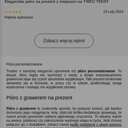
Eleganckie pióro na prezent z miejscem na TWÓJ TEKST
19 Luty 2024
Pięknie wykonane
Zobacz więcej opinii
Pióra personalizowane
Trudno o bardziej elegancki upominek niż
pióro personalizowane
. To
klasyk, który nigdy nie wychodzi z mody, a dzięki indywidualnemu
grawerowi staje się czymś absolutnie wyjątkowym. Taki prezent doskonale
sprawdza się w biznesie, w pracy czy w szkole, podkreślając rangę
wydarzenia i nadając mu wyjątkowej oprawy.
Pióro z grawerem na prezent
Pióro z grawerem
to znakomity sposób, by pokazać komuś, jak bardzo
doceniasz jego osiągnięcia. Imię, data lub krótka dedykacja sprawiają, że
nawet prosty upominek nabiera głębokiego znaczenia. To idealny wybór
na awans, jubileusz czy zakończenie ważnego etapu w życiu. Jeśli chcesz
połączyć go z dodatkiem, zobacz nasze
kartki gratulacje z okazji awansu