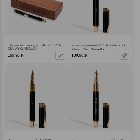
Eleganckie pióro w pudełku PREZENT
Pióro z grawerem INICJAŁY elegancki
DLA WYKŁADOWCY
prezent dla mężczyzny
199,90 zł
189,90 zł