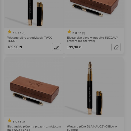
5.0 / 5
5.0 / 5
(1)
(3)
Wieczne pióro z dedykacją TWÓJ
Eleganckie pióro w pudełku INICJAŁY
TEKST
prezent dla szefowej
189,90 zł
199,90 zł
5.0 / 5
(2)
Eleganckie pióro na prezent z miejscem
Wieczne pióro DLA NAUCZYCIELA w
na TWÓJ TEKST
pudełku