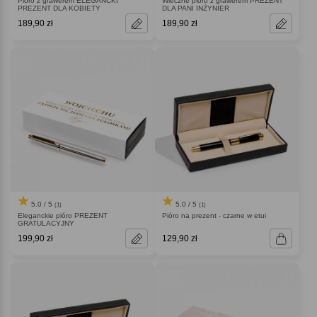
Pióro z grawerem ELEGANCKI
Wieczne pióro z grawerem PREZENT
PREZENT DLA KOBIETY
DLA PANI INŻYNIER
189,90 zł
189,90 zł
5.0 / 5
5.0 / 5
(1)
(1)
Eleganckie pióro PREZENT
Pióro na prezent - czarne w etui
GRATULACYJNY
199,90 zł
129,90 zł