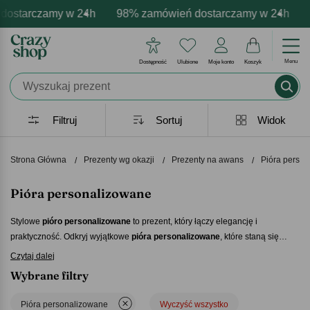
ostarczamy w 24h
darmowa personalizacja produktów
zytywne emocje - zawsze udane prezenty
98% zamówień dostarczamy w 24h
Profesjonalna i darmowa
Prezentujemy poz
9
Menu
Dostępność
Ulubione
Moje konto
Koszyk
Filtruj
Sortuj
Widok
Strona Główna
Prezenty wg okazji
Prezenty na awans
Pióra perso
Pióra personalizowane
Stylowe
pióro personalizowane
to prezent, który łączy elegancję i
praktyczność. Odkryj wyjątkowe
pióra personalizowane
, które staną się
unikalną pamiątką i idealnym upominkiem na każdą ważną okazję.
Czytaj dalej
Wybrane filtry
Pióra personalizowane
Wyczyść wszystko