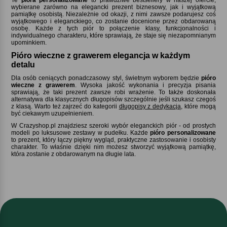
wybierane zarówno na elegancki prezent biznesowy, jak i wyjątkową
pamiątkę osobistą. Niezależnie od okazji, z nimi zawsze podarujesz coś
wyjątkowego i eleganckiego, co zostanie docenione przez obdarowaną
osobę. Każde z tych piór to połączenie klasy, funkcjonalności i
indywidualnego charakteru, które sprawiają, że staje się niezapomnianym
upominkiem.
Pióro wieczne z grawerem elegancja w każdym
detalu
Dla osób ceniących ponadczasowy styl, świetnym wyborem będzie
pióro
wieczne z grawerem
. Wysoka jakość wykonania i precyzja pisania
sprawiają, że taki prezent zawsze robi wrażenie. To także doskonała
alternatywa dla klasycznych długopisów szczególnie jeśli szukasz czegoś
z klasą. Warto też zajrzeć do kategorii
długopisy z dedykacją
, które mogą
być ciekawym uzupełnieniem.
W Crazyshop.pl znajdziesz szeroki wybór eleganckich piór - od prostych
modeli po luksusowe zestawy w pudełku. Każde
pióro personalizowane
to prezent, który łączy piękny wygląd, praktyczne zastosowanie i osobisty
charakter. To właśnie dzięki nim możesz stworzyć wyjątkową pamiątkę,
która zostanie z obdarowanym na długie lata.