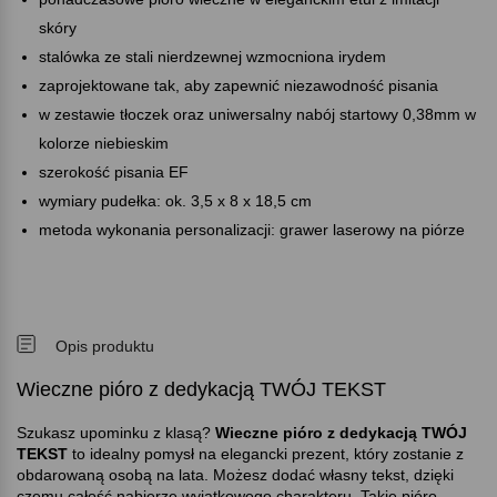
skóry
stalówka ze stali nierdzewnej wzmocniona irydem
zaprojektowane tak, aby zapewnić niezawodność pisania
w zestawie tłoczek oraz uniwersalny nabój startowy 0,38mm w
kolorze niebieskim
szerokość pisania EF
wymiary pudełka: ok. 3,5 x 8 x 18,5 cm
metoda wykonania personalizacji: grawer laserowy na piórze
Opis produktu
Wieczne pióro z dedykacją TWÓJ TEKST
Szukasz upominku z klasą
Wieczne pióro z dedykacją TWÓJ
TEKST
to idealny pomysł na elegancki prezent, który zostanie z
obdarowaną osobą na lata. Możesz dodać własny tekst, dzięki
czemu całość nabierze wyjątkowego charakteru. Takie pióro