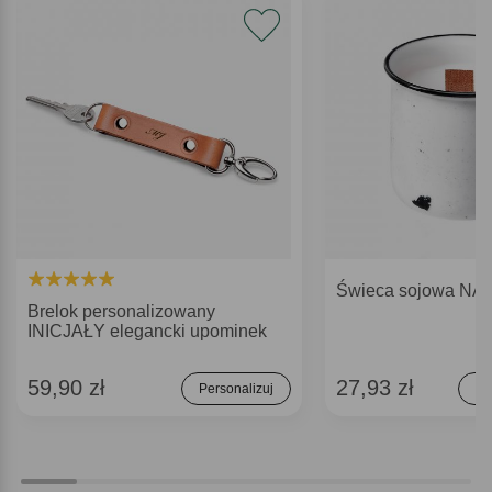
Świeca sojowa N
Brelok personalizowany
INICJAŁY elegancki upominek
59,90 zł
27,93 zł
Personalizuj
Do