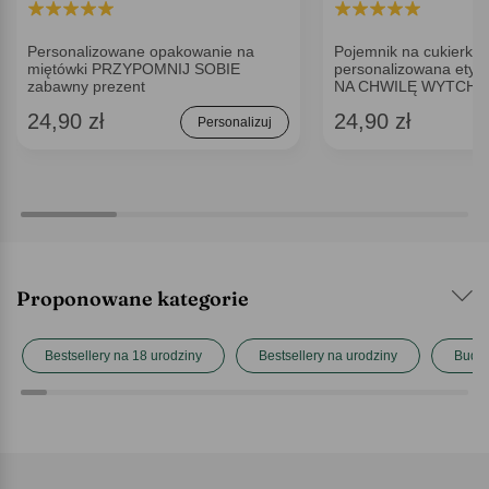
Personalizowane opakowanie na
Pojemnik na cukierki z
miętówki PRZYPOMNIJ SOBIE
personalizowana ety
zabawny prezent
NA CHWILĘ WYTCHN
24,90 zł
24,90 zł
Personalizuj
Proponowane kategorie
Bestsellery na 18 urodziny
Bestsellery na urodziny
Budo