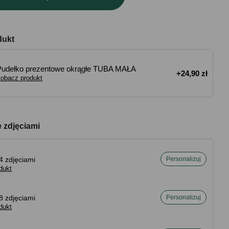
dukt
Pudełko prezentowe okrągłe TUBA MAŁA
+24,90 zł
obacz produkt
e zdjęciami
4 zdjęciami
Personalizuj
dukt
8 zdjęciami
Personalizuj
dukt