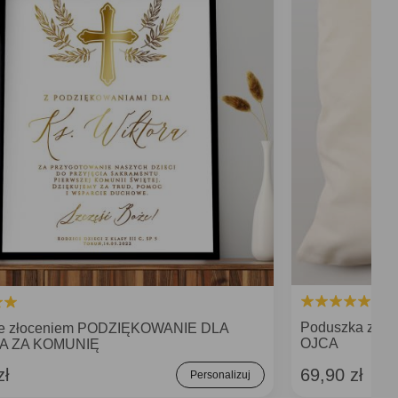
Poduszka z n
ze złoceniem PODZIĘKOWANIE DLA
OJCA
A ZA KOMUNIĘ
zł
69,90 zł
Personalizuj