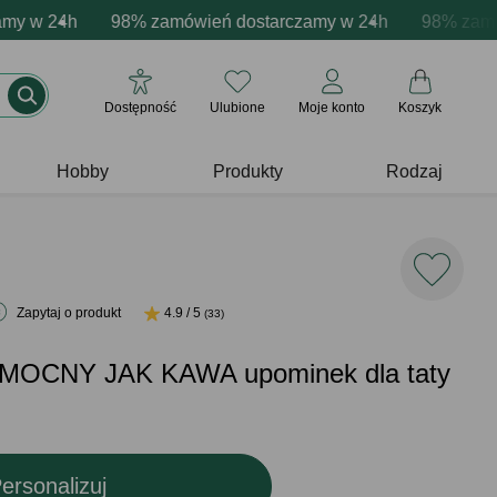
acja produktów
 w 24h
ne emocje - zawsze udane prezenty
98% zamówień dostarczamy w 24h
Profesjonalna i darmowa personalizacja pr
Prezentujemy pozytyw
98% zamówie
Dostępność
Ulubione
Moje konto
Koszyk
Hobby
Produkty
Rodzaj
Zapytaj o produkt
4.9 / 5
(33)
a MOCNY JAK KAWA upominek dla taty
ersonalizuj