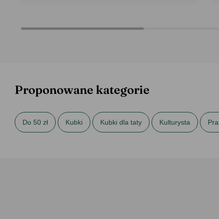
Proponowane kategorie
Do 50 zł
Kubki
Kubki dla taty
Kulturysta
Pra
Prezenty na urodziny dla taty
Sportowiec
Wszystkie k