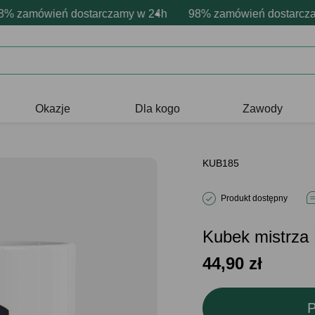
sonalizacja produktów
wne emocje - zawsze udane prezenty
zamówień dostarczamy w 24h
Profesjonalna i darmowa personaliz
98% zamówień dostarczamy
Prezentujemy pozytyw
Okazje
Dla kogo
Zawody
KUB185
Produkt dostępny
Kubek mistrz
44,90
zł
P