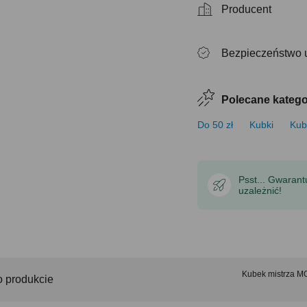
Producent
Bezpieczeństwo 
Polecane katego
Do 50 zł
Kubki
Kubk
Psst... Gwaran
uzależnić!
Kubek mistrza M
o produkcie