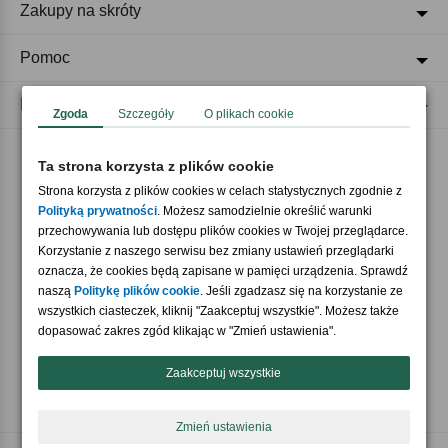
Zakupy na skróty
Pomoc
Regulaminy
Zgoda
Szczegóły
O plikach cookie
Ta strona korzysta z plików cookie
Akceptujemy płatności
Strona korzysta z plików cookies w celach statystycznych zgodnie z
Polityką prywatności
. Możesz samodzielnie określić warunki
przechowywania lub dostępu plików cookies w Twojej przeglądarce.
Korzystanie z naszego serwisu bez zmiany ustawień przeglądarki
oznacza, że cookies będą zapisane w pamięci urządzenia. Sprawdź
naszą
Politykę plików cookie
. Jeśli zgadzasz się na korzystanie ze
wszystkich ciasteczek, kliknij "Zaakceptuj wszystkie". Możesz także
Nasi partnerzy
dopasować zakres zgód klikając w "Zmień ustawienia".
Zaakceptuj wszystkie
Zmień ustawienia