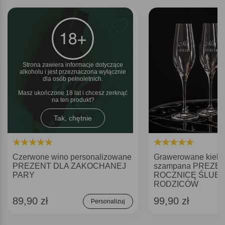
Strona zawiera informacje dotyczące
alkoholu i jest przeznaczona wyłącznie
dla osób pełnoletnich.
Masz ukończone 18 lat i chcesz zerknąć
na ten produkt
Tak, chętnie
Czerwone wino personalizowane
Grawerowane kielis
PREZENT DLA ZAKOCHANEJ
szampana PREZE
PARY
ROCZNICĘ ŚLUBU
RODZICÓW
89,90 zł
99,90 zł
Personalizuj