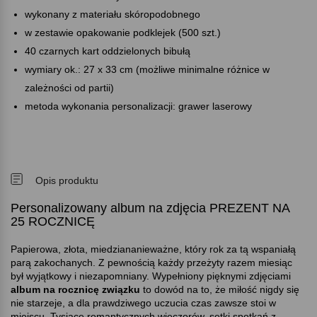
wykonany z materiału skóropodobnego
w zestawie opakowanie podklejek (500 szt.)
40 czarnych kart oddzielonych bibułą
wymiary ok.: 27 x 33 cm (możliwe minimalne różnice w
zależności od partii)
metoda wykonania personalizacji: grawer laserowy
Opis produktu
Personalizowany album na zdjęcia PREZENT NA
25 ROCZNICĘ
Papierowa, złota, miedziananieważne, który rok za tą wspaniałą
parą zakochanych. Z pewnością każdy przeżyty razem miesiąc
był wyjątkowy i niezapomniany. Wypełniony pięknymi zdjęciami
album na rocznicę związku
to dowód na to, że miłość nigdy się
nie starzeje, a dla prawdziwego uczucia czas zawsze stoi w
miejscu. Tysiące romantycznych wieczorów, setki spotkań z