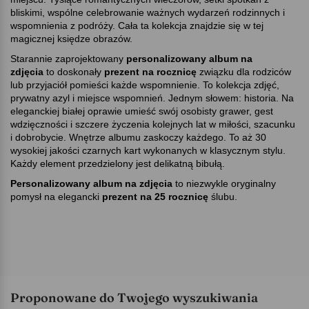
bliskimi, wspólne celebrowanie ważnych wydarzeń rodzinnych i
wspomnienia z podróży. Cała ta kolekcja znajdzie się w tej
magicznej księdze obrazów.
Starannie zaprojektowany
personalizowany
albu
m na
zdjęcia
to doskonały
prezent na rocznicę
związku dla rodziców
lub przyjaciół pomieści każde wspomnienie. To kolekcja zdjęć,
prywatny azyl i miejsce wspomnień. Jednym słowem: historia. Na
eleganckiej białej oprawie umieść swój osobisty grawer, gest
wdzięczności i szczere życzenia kolejnych lat w miłości, szacunku
i dobrobycie. Wnętrze albumu zaskoczy każdego. To aż 30
wysokiej jakości czarnych kart wykonanych w klasycznym stylu.
Każdy element przedzielony jest delikatną bibułą.
Personalizowany album na zdjęcia
to niezwykle oryginalny
pomysł na elegancki
prezent na 25 rocznicę
ślubu.
Proponowane do Twojego wyszukiwania