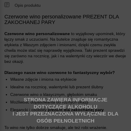
Opis produktu
Czerwone wino personalizowane PREZENT DLA
ZAKOCHANEJ PARY
Czerwone wino personalizowane
to wyjątkowy upominek, który
łączy smak z uczuciami. Na butelce znajduje się romantyczna
etykieta z Waszym zdjęciem i imionami, dzięki czemu zwykła
chwila może stać się naprawdę wyjątkowa. Taki prezent sprawdzi
się zarówno na rocznicę, jak i na walentynki czy wieczór we dwoje
bez okazji.
Dlaczego nasze wino czerwone to fantastyczny wybór
Własne zdjęcie i imiona na etykiecie
Idealne na rocznicę, walentynki lub prezent ślubny
Czerwone wino o klasycznym, głębokim smaku
STRONA ZAWIERA INFORMACJE
Możliwość dopasowania do różnych okazji
DOTYCZĄCE ALKOHOLU
Elegancki i osobisty
prezent dla zakochanej pary
I JEST PRZEZNACZONA WYŁĄCZNIE DLA
OSÓB PEŁNOLETNICH
To wino nie tylko dobrze smakuje, ale też robi wrażenie.