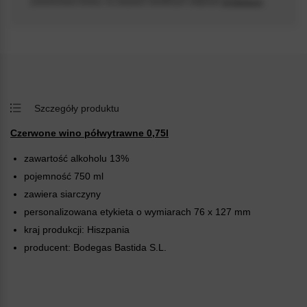
pośrednictwem kuriera, na zasadach określonych odrębnym
regulaminem
.
naszym sklepie potrafią uzależnić!
Szczegóły produktu
Czerwone wino półwytrawne 0,75l
zawartość alkoholu 13%
pojemność 750 ml
zawiera siarczyny
personalizowana etykieta o wymiarach 76 x 127 mm
kraj produkcji: Hiszpania
producent: Bodegas Bastida S.L.