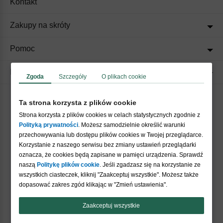
Kontakt
Zakupy na skróty
Pomoc
Regulaminy
Zgoda
Szczegóły
O plikach cookie
Ta strona korzysta z plików cookie
Akceptujemy płatności
Strona korzysta z plików cookies w celach statystycznych zgodnie z
Polityką prywatności
. Możesz samodzielnie określić warunki
przechowywania lub dostępu plików cookies w Twojej przeglądarce.
Korzystanie z naszego serwisu bez zmiany ustawień przeglądarki
oznacza, że cookies będą zapisane w pamięci urządzenia. Sprawdź
naszą
Politykę plików cookie
. Jeśli zgadzasz się na korzystanie ze
wszystkich ciasteczek, kliknij "Zaakceptuj wszystkie". Możesz także
Nasi partnerzy
dopasować zakres zgód klikając w "Zmień ustawienia".
Zaakceptuj wszystkie