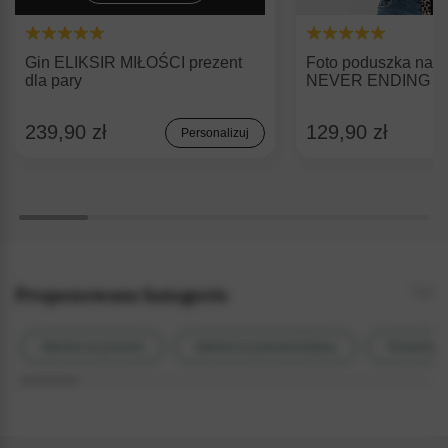
Gin ELIKSIR MIŁOŚCI prezent
Foto poduszka na W
dla pary
NEVER ENDING 
239,90 zł
129,90 zł
Personalizuj
Proponowane kategorie
Alkohol na prezent
Alkohol na prezent ślubny
Prezenty d