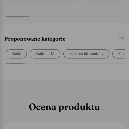
Proponowane kategorie
Kartki
Kartki na 18
Kartki na 60. urodziny
Kartki
Ocena produktu