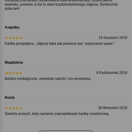
Fantastyczna kartka! Obdarowana była wniebowzięta. Dobra jakość
wydruku, pomimo iż był to skan trzydziestoletniego zdjęcia. Serdecznie
polecam!
Angelika
19 Grudzień 2019
Kartka przepiękna , zdjęcia takie jak powinny być -wykonanie super !
Magdalena
8 Październik 2019
Bardzo nostalgiczne, wywołuje radość i łzy wruszenia
Beata
30 Wrzesień 2019
Świetny pomysł, żeby samemu zaprojektować kartkę urodzinową.