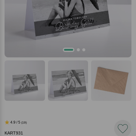
4.9 / 5
(19)
KART931