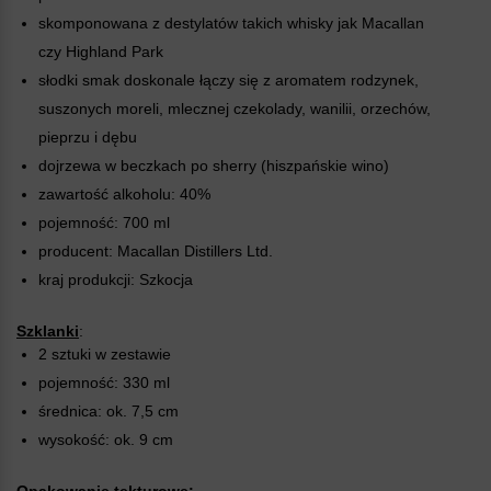
skomponowana z destylatów takich whisky jak Macallan
czy Highland Park
słodki smak doskonale łączy się z aromatem rodzynek,
suszonych moreli, mlecznej czekolady, wanilii, orzechów,
pieprzu i dębu
dojrzewa w beczkach po sherry (hiszpańskie wino)
zawartość alkoholu: 40%
pojemność: 700 ml
producent: Macallan Distillers Ltd.
kraj produkcji: Szkocja
Szklanki
:
2 sztuki w zestawie
pojemność: 330 ml
średnica: ok. 7,5 cm
wysokość: ok. 9 cm
Opakowanie tekturowe: