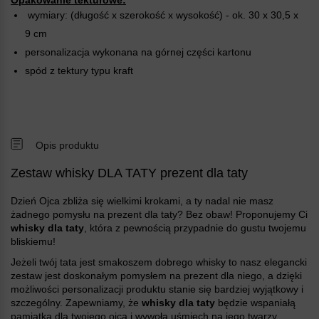
wymiary: (długość x szerokość x wysokość) - ok. 30 x 30,5 x
9 cm
personalizacja wykonana na górnej części kartonu
spód z tektury typu kraft
Opis produktu
Zestaw whisky DLA TATY prezent dla taty
Dzień Ojca zbliża się wielkimi krokami, a ty nadal nie masz
żadnego pomysłu na prezent dla taty? Bez obaw! Proponujemy Ci
whisky dla taty
, która z pewnością przypadnie do gustu twojemu
bliskiemu!
Jeżeli twój tata jest smakoszem dobrego whisky to nasz elegancki
zestaw jest doskonałym pomysłem na prezent dla niego, a dzięki
możliwości personalizacji produktu stanie się bardziej wyjątkowy i
szczególny. Zapewniamy, że
whisky dla taty
będzie wspaniałą
pamiątką dla twojego ojca i wywoła uśmiech na jego twarzy.