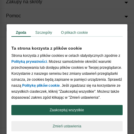
Zakupy na skróty
Pomoc
Regulaminy
Zgoda
Szczegóły
O plikach cookie
Ta strona korzysta z plików cookie
Akceptujemy płatności
Strona korzysta z plików cookies w celach statystycznych zgodnie z
Polityką prywatności
. Możesz samodzielnie określić warunki
przechowywania lub dostępu plików cookies w Twojej przeglądarce.
Korzystanie z naszego serwisu bez zmiany ustawień przeglądarki
oznacza, że cookies będą zapisane w pamięci urządzenia. Sprawdź
naszą
Politykę plików cookie
. Jeśli zgadzasz się na korzystanie ze
wszystkich ciasteczek, kliknij "Zaakceptuj wszystkie". Możesz także
Nasi partnerzy
dopasować zakres zgód klikając w "Zmień ustawienia".
Zaakceptuj wszystkie
Zmień ustawienia
Copyright © 2026 Crazyshop.pl Wszelkie prawa zastrzeżone.