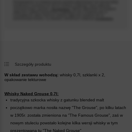
Przedstawienie na niniejszej stronie wyrobów alkoholowych nie stanowi oferty
handlowej w rozumieniu art. 66 §1 Kodeksu Cywilnego i służy wyłącznie
rezerwacji towaru zgodnie z
Regulaminem
. Wyroby alkoholowe są dostępne
wyłącznie w sklepie stacjonarnym znajdującym się w Chełmnie przy ul.
Łunawskiej 34, gdzie można je odebrać wyłącznie osobiście lub za
Psst... Gwarantujemy szybką dostawę. Zakupy w
pośrednictwem kuriera, na zasadach określonych odrębnym
regulaminem
.
naszym sklepie potrafią uzależnić!
Szczegóły produktu
W skład zestawu wchodzą:
whisky 0,7l, szklanki x 2,
opakowanie tekturowe
Whisky Naked Grouse 0,7l:
tradycyjna szkocka whisky z gatunku blended malt
początkowo marka nosiła nazwę "The Grouse", po kilku latach
w 1905r. została zmieniona na "The Famous Grouse", zaś w
nowym stuleciu powstało kolejne kilka wersji whisky w tym
prezentowana tu "The Naked Grouse"