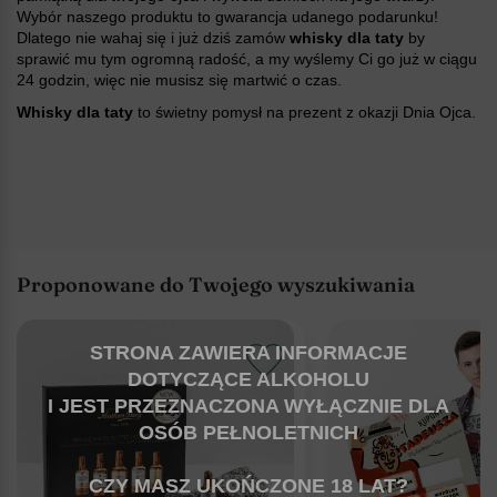
Wybór naszego produktu to gwarancja udanego podarunku!
Dlatego nie wahaj się i już dziś zamów
whisky dla taty
by
sprawić mu tym ogromną radość, a my wyślemy Ci go już w ciągu
24 godzin, więc nie musisz się martwić o czas.
Whisky dla taty
to świetny pomysł na prezent z okazji Dnia Ojca.
Proponowane do Twojego wyszukiwania
STRONA ZAWIERA INFORMACJE
DOTYCZĄCE ALKOHOLU
I JEST PRZEZNACZONA WYŁĄCZNIE DLA
OSÓB PEŁNOLETNICH
CZY MASZ UKOŃCZONE 18 LAT