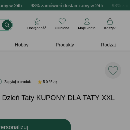
acja produktów
 w 24h
wne emocje - zawsze udane prezenty
98% zamówień dostarczamy w 24h
Profesjonalna i darmowa personalizacja pr
Prezentujemy pozyty
98% zamówi
Dostępność
Ulubione
Moje konto
Koszyk
Hobby
Produkty
Rodzaj
Zapytaj o produkt
5.0 / 5
(1)
na Dzień Taty KUPONY DLA TATY XXL
ersonalizuj