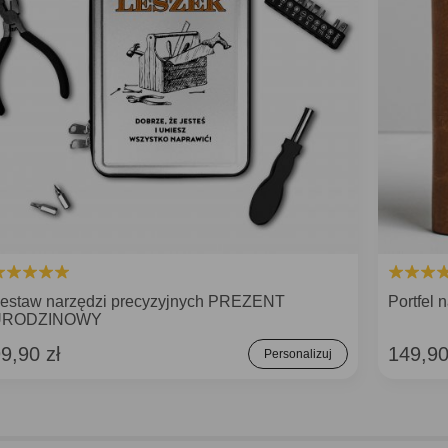
estaw narzędzi precyzyjnych PREZENT
Portfel
URODZINOWY
9,90 zł
149,90
Personalizuj