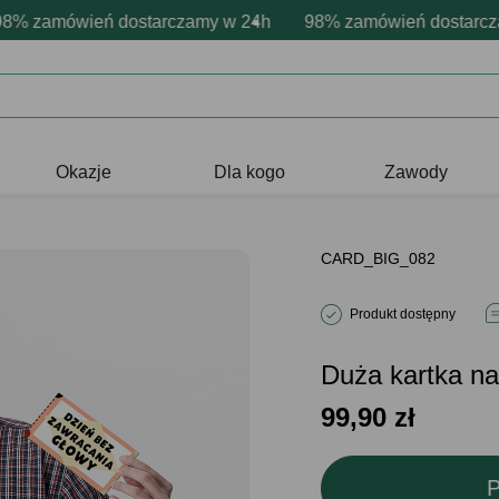
rsonalizacja produktów
wne emocje - zawsze udane prezenty
zamówień dostarczamy w 24h
Profesjonalna i darmowa personaliz
98% zamówień dostarczamy
Prezentujemy pozyty
Okazje
Dla kogo
Zawody
CARD_BIG_082
Produkt dostępny
Duża kartka 
99,90
zł
P