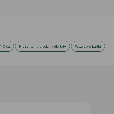
ń Ojca
Prezenty na urodziny dla taty
Wszystkie kartki