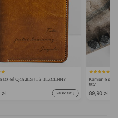
 na Dzień Ojca JESTEŚ BEZCENNY
Kamienie do w
taty
 zł
89,90 zł
Personalizuj