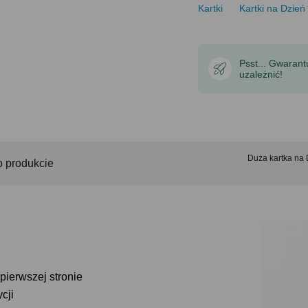
Kartki
Kartki na Dzień
Psst... Gwaran
uzależnić!
Duża kartka na
o produkcie
ierwszej stronie
cji