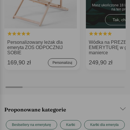
Masz ukończone 18 lat 
na ten pro
Tak, chęt
Personalizowany leżak dla
Wódka na PREZEN
emeryta ZOS ODPOCZNIJ
EMERYTURĘ w gra
SOBIE
manierce
169,90 zł
249,90 zł
Personalizuj
Proponowane kategorie
Bestsellery na emeryturę
Kartki
Kartki dla emeryta