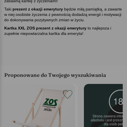
zabawną kartkę z życzeniami!
Taki
prezent z okazji emerytury
będzie miłą pamiątką, a zawarte
w niej osobiste życzenia z pewnością dodadzą energii i motywacji
do dokonywania pozytywnych zmian w życiu.
Kartka XXL ZOS prezent z okazji emerytury
to najlepsza i
zupełnie niepowtarzalna kartka dla emeryta!
Proponowane do Twojego wyszukiwania
Strona zawiera inform
alkoholu i jest przezn
dla osób pełnol