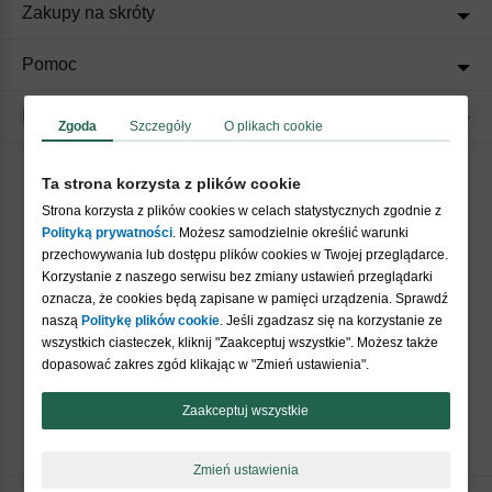
Zakupy na skróty
Pomoc
Regulaminy
Zgoda
Szczegóły
O plikach cookie
Ta strona korzysta z plików cookie
Akceptujemy płatności
Strona korzysta z plików cookies w celach statystycznych zgodnie z
Polityką prywatności
. Możesz samodzielnie określić warunki
przechowywania lub dostępu plików cookies w Twojej przeglądarce.
Korzystanie z naszego serwisu bez zmiany ustawień przeglądarki
oznacza, że cookies będą zapisane w pamięci urządzenia. Sprawdź
naszą
Politykę plików cookie
. Jeśli zgadzasz się na korzystanie ze
wszystkich ciasteczek, kliknij "Zaakceptuj wszystkie". Możesz także
Nasi partnerzy
dopasować zakres zgód klikając w "Zmień ustawienia".
Zaakceptuj wszystkie
Zmień ustawienia