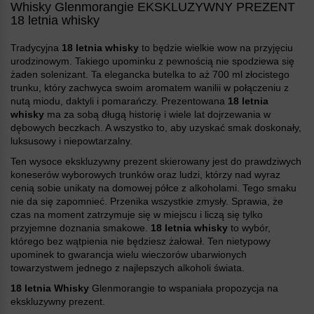
Whisky Glenmorangie EKSKLUZYWNY PREZENT
18 letnia whisky
Tradycyjna
18 letnia whisky
to będzie wielkie wow na przyjęciu
urodzinowym. Takiego upominku z pewnością nie spodziewa się
żaden solenizant. Ta elegancka butelka to aż 700 ml złocistego
trunku, który zachwyca swoim aromatem wanilii w połączeniu z
nutą miodu, daktyli i pomarańczy. Prezentowana
18 letnia
whisky
ma za sobą długą historię i wiele lat dojrzewania w
dębowych beczkach. A wszystko to, aby uzyskać smak doskonały,
luksusowy i niepowtarzalny.
Ten wysoce ekskluzywny prezent skierowany jest do prawdziwych
koneserów wyborowych trunków oraz ludzi, którzy nad wyraz
cenią sobie unikaty na domowej półce z alkoholami. Tego smaku
nie da się zapomnieć. Przenika wszystkie zmysły. Sprawia, że
czas na moment zatrzymuje się w miejscu i liczą się tylko
przyjemne doznania smakowe.
18 letnia whisky
to wybór,
którego bez wątpienia nie będziesz żałował. Ten nietypowy
upominek to gwarancja wielu wieczorów ubarwionych
towarzystwem jednego z najlepszych alkoholi świata.
18 letnia Whisky
Glenmorangie to wspaniała propozycja na
ekskluzywny prezent.