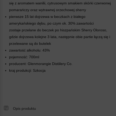
się z aromatem wanilii, cytrusowym smakiem skórki czerwonej
pomarańczy oraz wytrawnej orzechowej sherry
pierwsze 15 lat dojrzewa w beczkach z białego
amerykańskiego dębu, po czym ok. 30% zawartości
zostaje przelane do beczek po hiszpańskim Sherry Oloroso,
gdzie dojrzewa kolejne 3 lata, następnie obie partie łączą się i
przelewane są do butelek
zawartość alkoholu: 43%
pojemność: 700ml
producent: Glenmorangie Distiilery Co.
kraj produkcji: Szkocja
Opis produktu