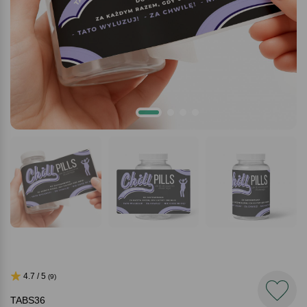
4.7 / 5
(9)
TABS36