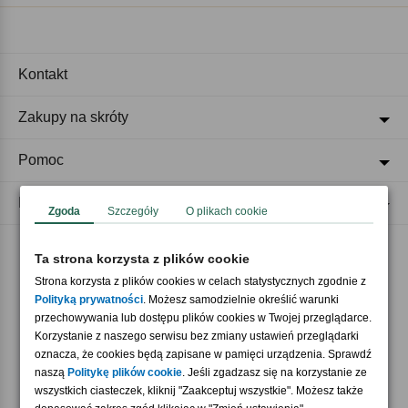
Kontakt
Zakupy na skróty
Pomoc
Regulaminy
Zgoda
Szczegóły
O plikach cookie
Ta strona korzysta z plików cookie
Akceptujemy płatności
Strona korzysta z plików cookies w celach statystycznych zgodnie z
Polityką prywatności
. Możesz samodzielnie określić warunki
przechowywania lub dostępu plików cookies w Twojej przeglądarce.
Korzystanie z naszego serwisu bez zmiany ustawień przeglądarki
oznacza, że cookies będą zapisane w pamięci urządzenia. Sprawdź
naszą
Politykę plików cookie
. Jeśli zgadzasz się na korzystanie ze
wszystkich ciasteczek, kliknij "Zaakceptuj wszystkie". Możesz także
Nasi partnerzy