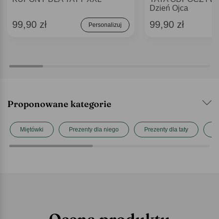
Dzień Ojca
99,90 zł
99,90 zł
Personalizuj
Proponowane kategorie
Miętówki
Prezenty dla niego
Prezenty dla taty
P