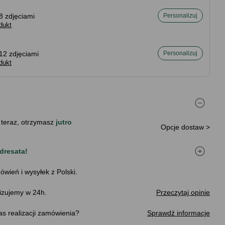
8 zdjęciami
Personalizuj
dukt
12 zdjęciami
Personalizuj
dukt
 teraz, otrzymasz
jutro
Opcje dostaw >
dresata!
ówień i wysyłek z Polski.
izujemy w 24h.
Przeczytaj opinie
s realizacji zamówienia
Sprawdź informacje