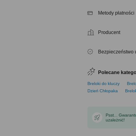
Metody płatności
Producent
Bezpieczeństwo 
Polecane katego
Breloki do kluczy
Brel
Dzień Chłopaka
Brelo
Psst... Gwaran
uzależnić!