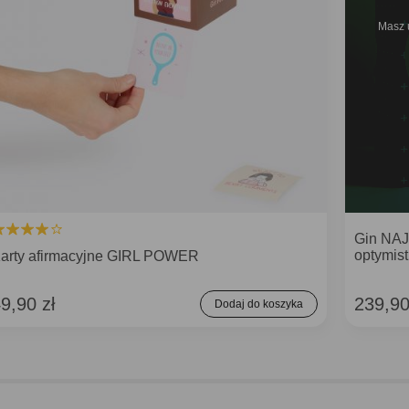
Masz 
Gin NA
optymist
arty afirmacyjne GIRL POWER
9,90 zł
239,90
Dodaj do koszyka