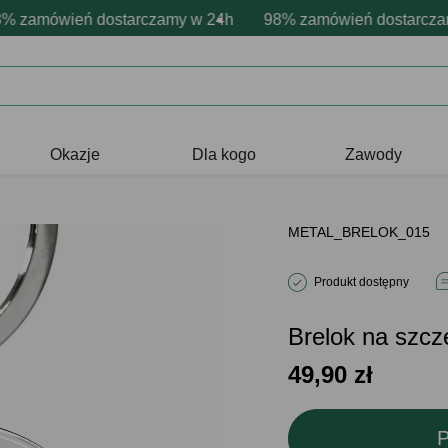
sonalizacja produktów
ne emocje - zawsze udane prezenty
amówień dostarczamy w 24h
Profesjonalna i darmowa personaliza
98% zamówień dostarczamy 
Prezentujemy pozytyw
Okazje
Dla kogo
Zawody
METAL_BRELOK_015
Produkt dostępny
Brelok na sz
49,90
zł
P