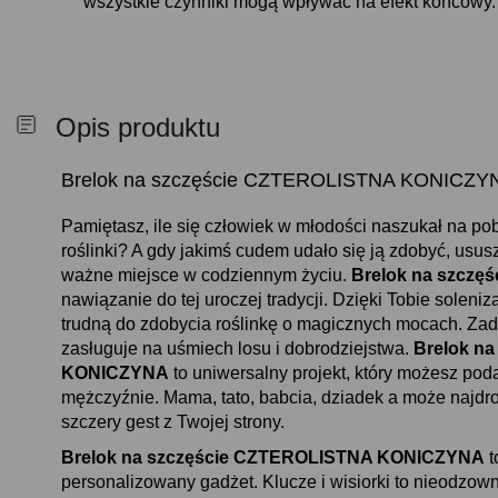
wszystkie czynniki mogą wpływać na efekt końcowy
Opis produktu
Brelok na szczęście CZTEROLISTNA KONICZY
Pamiętasz, ile się człowiek w młodości naszukał na pob
roślinki? A gdy jakimś cudem udało się ją zdobyć, us
ważne miejsce w codziennym życiu.
Brelok na szcz
nawiązanie do tej uroczej tradycji. Dzięki Tobie soleni
trudną do zdobycia roślinkę o magicznych mocach. Zad
zasługuje na uśmiech losu i dobrodziejstwa.
Brelok n
KONICZYNA
to uniwersalny projekt, który możesz pod
mężczyźnie. Mama, tato, babcia, dziadek a może najd
szczery gest z Twojej strony.
Brelok na szczęście CZTEROLISTNA KONICZYNA
t
personalizowany gadżet. Klucze i wisiorki to nieodzow