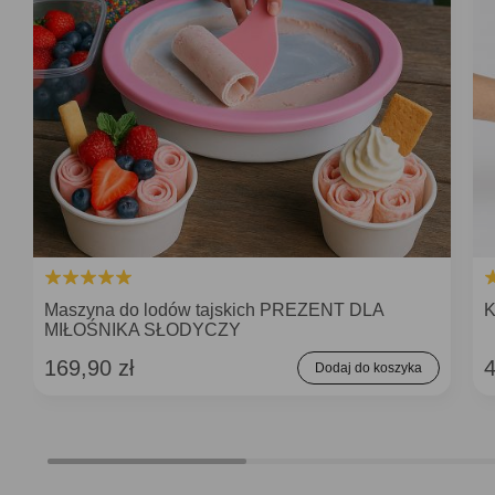
Maszyna do lodów tajskich PREZENT DLA
K
MIŁOŚNIKA SŁODYCZY
169,90 zł
4
Dodaj do koszyka