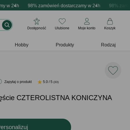
cja produktów
w 24h
ne emocje - zawsze udane prezenty
98% zamówień dostarczamy w 24h
Profesjonalna i darmowa personalizacja pro
Prezentujemy pozytywn
98% zamówień
Dostępność
Ulubione
Moje konto
Koszyk
Hobby
Produkty
Rodzaj
Zapytaj o produkt
5.0 / 5
(33)
częście CZTEROLISTNA KONICZYNA
ersonalizuj