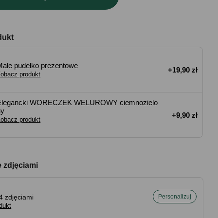
dukt
Małe pudełko prezentowe
+19,90 zł
obacz produkt
Elegancki WORECZEK WELUROWY ciemnozielo
ny
+9,90 zł
obacz produkt
e zdjęciami
4 zdjęciami
Personalizuj
dukt