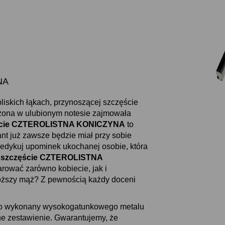
.
NA
liskich łąkach, przynoszącej szczęście
uszona w ulubionym notesie zajmowała
ęście CZTEROLISTNA KONICZYNA
to
zant już zawsze będzie miał przy sobie
edykuj upominek ukochanej osobie, która
a szczęście CZTEROLISTNA
arować zarówno kobiecie, jak i
roższy mąż? Z pewnością każdy doceni
o wykonany wysokogatunkowego metalu
ne zestawienie. Gwarantujemy, że