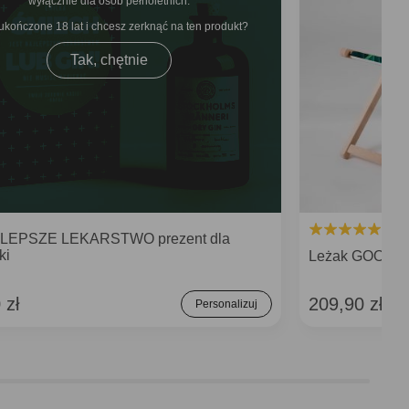
wyłącznie dla osób pełnoletnich.
ukończone 18 lat i chcesz zerknąć na ten produkt
Tak, chętnie
JLEPSZE LEKARSTWO prezent dla
ki
Leżak GOOD VIB
 zł
209,90 zł
Personalizuj