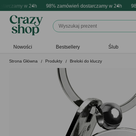
rczamy w 24h
owa personalizacja produktów
ne emocje - zawsze udane prezenty
98% zamówień dostarczamy w 24h
Profesjonalna i darmowa per
Prezentujemy pozytyw
98% z
Nowości
Bestsellery
Ślub
Strona Główna
Produkty
Breloki do kluczy