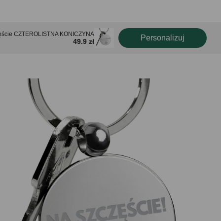
częście CZTEROLISTNA KONICZYNA
Personalizuj
49.9 zł