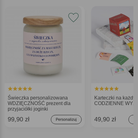
Świeczka personalizowana
Karteczki na każdy 
WDZIĘCZNOŚĆ prezent dla
CODZIENNE WYZ
przyjaciółki joginki
99,90 zł
49,90 zł
Personalizuj
Do