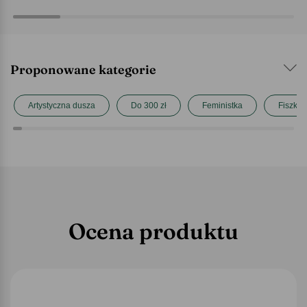
Proponowane kategorie
Artystyczna dusza
Do 300 zł
Feministka
Fiszki 
Ocena produktu