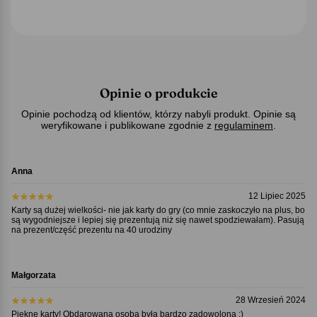
Opinie o produkcie
Opinie pochodzą od klientów, którzy nabyli produkt. Opinie są
weryfikowane i publikowane zgodnie z
regulaminem
.
Anna
12 Lipiec 2025
Karty są dużej wielkości- nie jak karty do gry (co mnie zaskoczyło na plus, bo
są wygodniejsze i lepiej się prezentują niż się nawet spodziewałam). Pasują
na prezent/część prezentu na 40 urodziny
Małgorzata
28 Wrzesień 2024
Piękne karty! Obdarowana osoba była bardzo zadowolona :)