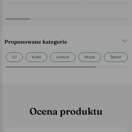
Proponowane kategorie
DJ
Kubki
Leniuch
Muzyk
Śpioch
Ocena produktu