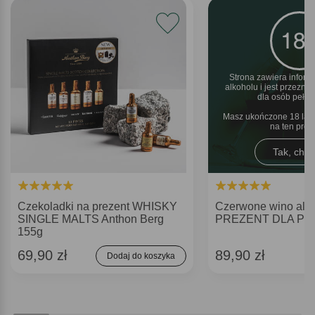
Strona zawiera inform
alkoholu i jest przezn
dla osób pełnol
Masz ukończone 18 lat 
na ten pro
Tak, chęt
Czekoladki na prezent WHISKY
Czerwone wino alk
SINGLE MALTS Anthon Berg
PREZENT DLA P
155g
69,90 zł
89,90 zł
Dodaj do koszyka