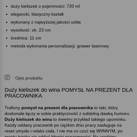
duży kieliszek o pojemności: 720 ml
elegancki, klasyczny kształt
wykonany z najwyższej jakości szkła
wysokość: ok. 23 cm
średnica: 11 cm
metoda wykonania personalizacji: grawer laserowy
Opis produktu
Duży kieliszek do wina POMYSŁ NA PREZENT DLA
PRACOWNIKA
Trafiony
pomysł na prezent dla pracownika
to taki, który
doskonale łączy w sobie praktyczność z subtelną dawką humoru.
Duży kieliszek do wina
to świetny przykład takiego upominku.
Każdy oddany pracownik po ciężkim dniu pracy zasługuje na
reset umysłu i relaks ciała. I nie ma co czuć się WIINNYM, po
prostu trzeba się oddać błogiej przyjemności. Na urodziny,