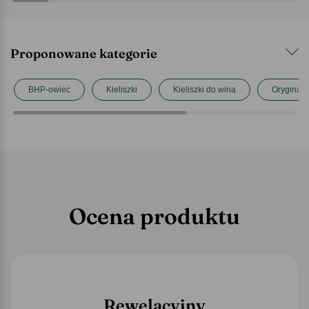
Proponowane kategorie
BHP-owiec
Kieliszki
Kieliszki do wina
Oryginaln
Ocena produktu
Rewelacyjny