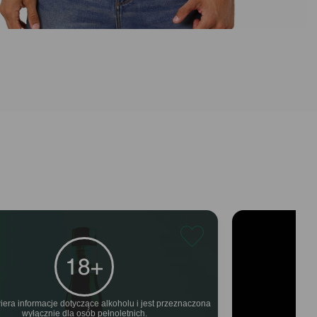
iera informacje dotyczące alkoholu i jest przeznaczona
wyłącznie dla osób pełnoletnich.