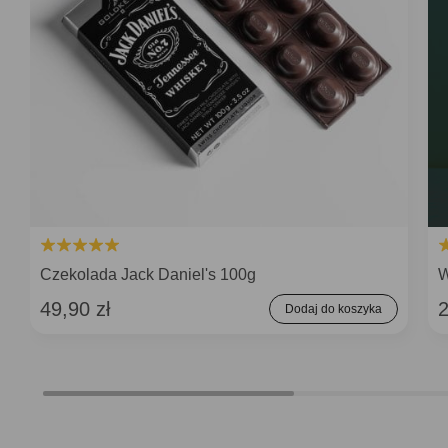
Czekolada Jack Daniel's 100g
W
49,90 zł
2
Dodaj do koszyka