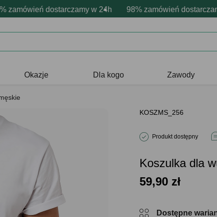
onalizacja produktów
ne emocje - zawsze udane prezenty
amówień dostarczamy w 24h
Profesjonalna i darmowa personaliza
98% zamówień dostarczamy 
Prezentujemy pozytywn
Okazje
Dla kogo
Zawody
 męskie
KOSZMS_256
Produkt dostępny
Koszulka dla
59,90
zł
Dostępne waria