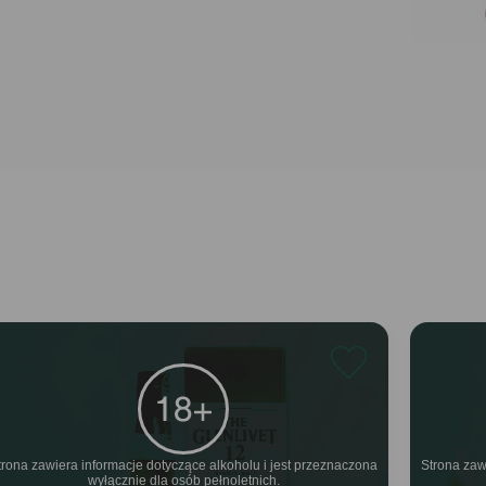
trona zawiera informacje dotyczące alkoholu i jest przeznaczona
Strona zaw
wyłącznie dla osób pełnoletnich.