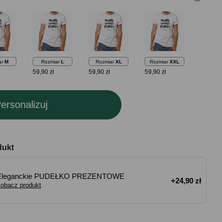
ar
M
Rozmiar
L
Rozmiar
XL
Rozmiar
XXL
59,90 zł
59,90 zł
59,90 zł
ersonalizuj
dukt
Eleganckie PUDEŁKO PREZENTOWE
+24,90 zł
obacz produkt