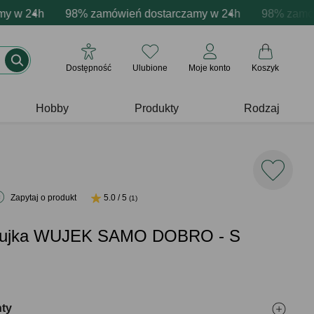
cja produktów
w 24h
e emocje - zawsze udane prezenty
98% zamówień dostarczamy w 24h
Profesjonalna i darmowa personalizacja pro
Prezentujemy pozytywn
98% zamówień
Dostępność
Ulubione
Moje konto
Koszyk
Hobby
Produkty
Rodzaj
Zapytaj o produkt
5.0 / 5
(1)
 wujka WUJEK SAMO DOBRO - S
nty