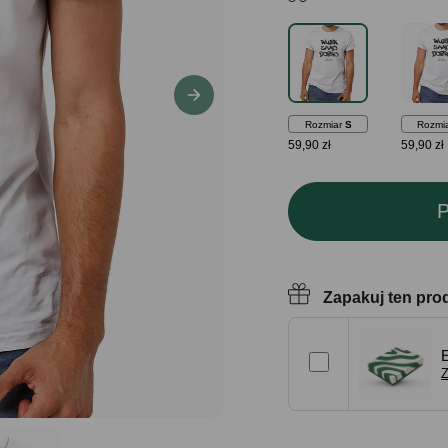
Rozmiar
S
Rozmi
59,90 zł
59,90 zł
P
Zapakuj ten pro
Z