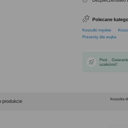
Bezpieczeństwo 
Polecane katego
Koszulki męskie
Koszu
Prezenty dla wujka
Psst... Gwaran
uzależnić!
Koszulka 
o produkcie