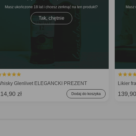
Masz ukończone 18 lat i chcesz zerknąć na ten produkt
Masz 
Tak, chętnie
hisky Glenlivet ELEGANCKI PREZENT
Likier 
14,90 zł
139,90
Dodaj do koszyka