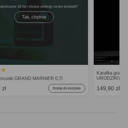
ukończone 18 lat i chcesz zerknąć na ten produkt
Tak, chętnie
Karafka graw
URODZINY
francuski GRAND MARNIER 0,7l
 zł
149,90 zł
Dodaj do koszyka